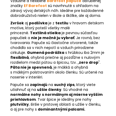
Vzdušné a flexibilné
barefoot papuče
obľúbenej
značky
Ef Barefoot
sú navrhnuté s ohľadom na
zdravý vývoj detských nôh. Ideálne pre každodenné
dobrodružstvá nielen v škole a škôlke, ale aj doma.
Zvršok
aj
podšívka
je z
textilu
v hravom detskom
motíve, ktorý poteší všetky malé
princezné.
Textilná stielka
je pevnou súčasťou
papučiek a
nie je možné ju vybrať
. Je rovná, bez
tvarovania. Papuče sú čiastočne otvorené, takže
chodidlo sa v nich nepotí a vzduch prirodzene
cirkuluje.
Gumená podrážka
s hrúbkou iba 2mm je
flexibilná
, ohybná priečne aj pozdĺžne s nulovým
rozdielom medzi pätou a špicou, tzv. „
zero drop
".
Päta nie je spevnená
, je mäkká a ohybná
s mäkkým polstrovaním okolo členku. Sú určené na
nosenie v interiéri.
Papuče sa
zapínajú
na
suchý zips
, ktorý viete
utiahnuť aj na
užšie členky
. Sú vhodné na
normálne nohy
s normálnym aj mierne vyšším
priehlavkom
. Tvar špice je ideálny pre nohy
plutvičky
, širšie v prstovej oblasti a užšie v členku,
a aj pre nohy s
dominantnými palcami.