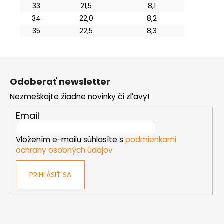
33
21,5
8,1
34
22,0
8,2
35
22,5
8,3
Z
á
Odoberať newsletter
p
Nezmeškajte žiadne novinky či zľavy!
ä
t
Email
i
e
Vložením e-mailu súhlasíte s
podmienkami
ochrany osobných údajov
PRIHLÁSIŤ SA