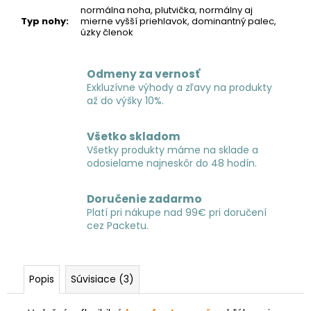
normálna noha, plutvička, normálny aj
Typ nohy
:
mierne vyšší priehlavok, dominantný palec,
úzky členok
Odmeny za vernosť
Exkluzívne výhody a zľavy na produkty
až do výšky 10%.
Všetko skladom
Všetky produkty máme na sklade a
odosielame najneskôr do 48 hodín.
Doručenie zadarmo
Platí pri nákupe nad 99€ pri doručení
cez Packetu.
Popis
Súvisiace (3)