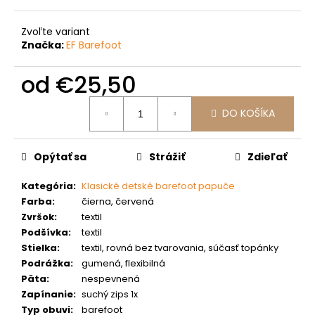
č
a
m
Zvoľte variant
Značka:
EF Barefoot
e
od
€25,50
Jednotková
DO KOŠÍKA
cena:
Opýtať sa
Strážiť
Zdieľať
Kategória
:
Klasické detské barefoot papuče
Farba
:
čierna, červená
Zvršok
:
textil
Podšívka
:
textil
Stielka
:
textil, rovná bez tvarovania, súčasť topánky
Podrážka
:
gumená, flexibilná
Päta
:
nespevnená
Zapínanie
:
suchý zips 1x
Typ obuvi
:
barefoot