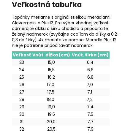
Veľkostná tabuľka
Topánky meriame s originál stielkou meradlami
Clevermess a Plus12. Pre výber vhodnej veľkosti
odmerajte dĺžku a šírku chodidla a pripočítajte
želaný nadmerok (zvyčajne cca 1cm do dĺžky a 0,2-
0,3 do šírky). Ak meriate za pomoci Meradla Plus 12
nie je potrebné pripočítavať nadmerok.
Veľkosť
Vnút. dĺžka (cm)
Vnút. šírka (cm)
23
15,0
6,4
24
15,5
6,6
25
16,2
6,8
26
17,0
7,0
27
17,5
7,1
28
18,0
7,2
29
19,0
7,4
30
19,5
7,5
31
20,0
7,7
32
20,5
7,9