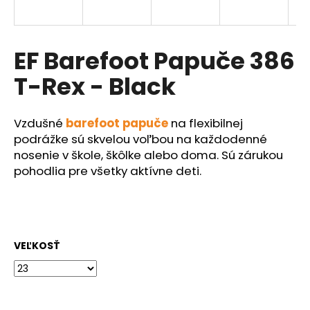
á
j
s
EF Barefoot Papuče 386
ť
T-Rex - Black
?
Vzdušné
barefoot papuče
na flexibilnej
podrážke sú skvelou voľbou na každodenné
nosenie v škole, škôlke alebo doma. Sú zárukou
HĽADAŤ
pohodlia pre všetky aktívne deti.
O
d
VEĽKOSŤ
p
o
r
ú