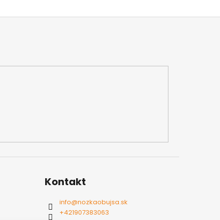
Kontakt
info
@
nozkaobujsa.sk
+421907383063