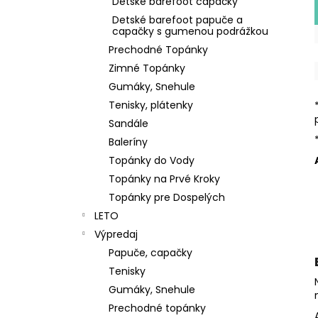
Detské barefoot capačky
Detské barefoot papuče a
capačky s gumenou podrážkou
Prechodné Topánky
Zimné Topánky
Gumáky, Snehule
Tenisky, plátenky
Sandále
Baleríny
Topánky do Vody
Topánky na Prvé Kroky
Topánky pre Dospelých
LETO
Výpredaj
Papuče, capačky
Tenisky
Gumáky, Snehule
Prechodné topánky