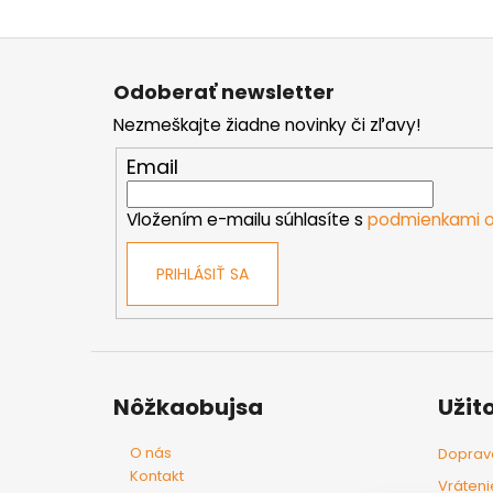
Z
á
Odoberať newsletter
p
Nezmeškajte žiadne novinky či zľavy!
ä
t
Email
i
e
Vložením e-mailu súhlasíte s
podmienkami o
PRIHLÁSIŤ SA
Nôžkaobujsa
Užit
O nás
Doprava
Kontakt
Vráteni