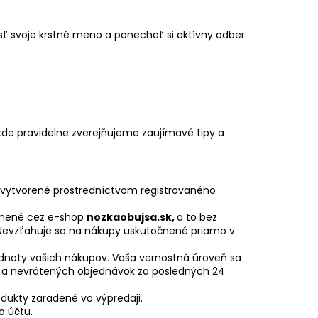
esť svoje krstné meno a ponechať si aktívny odber
 kde pravidelne zverejňujeme zaujímavé tipy a
 vytvorené prostredníctvom registrovaného
čnené cez e-shop
nozkaobujsa.sk,
a to bez
 Nevzťahuje sa na nákupy uskutočnené priamo v
odnoty vašich nákupov. Vaša vernostná úroveň sa
 a nevrátených objednávok za posledných 24
dukty zaradené vo výpredaji.
o účtu.