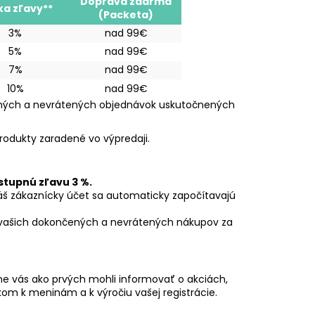
Doprava zdarma
ka zľavy**
(Packeta)
3%
nad 99€
5%
nad 99€
7%
nad 99€
10%
nad 99€
ených a nevrátených objednávok uskutočnených
rodukty zaradené vo výpredaji.
stupnú zľavu 3 %.
š zákaznícky účet sa automaticky započítavajú
 vašich dokončených a nevrátených nákupov za
me vás ako prvých mohli informovať o akciách,
om k meninám a k výročiu vašej registrácie.