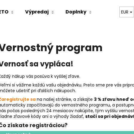
ETO
Výpredaj
Doplnky
Oblečenie
EUR
Čo potrebujete nájsť?
Vernostný program
HĽADAŤ
Vernosť sa vypláca!
Každý nákup vás posúva k vyššej zľave.
Odporúčame
Veľmi si vážime každú vašu objednávku. Preto sme pre vás pripra
môžete ušetriť pri ďalších nákupoch.
Zaregistrujte sa
na našej stránke, a získajte
3 % zľavu hneď 
automaticky započítavajú do vernostného programu, a postupn
nás počas posledných 24 mesiacov nakúpite, tým vyššiu vernost
žiadne zľavové kódy ani o výhody žiadať,
stačí sa pri objednáv
Čo získate registráciou?