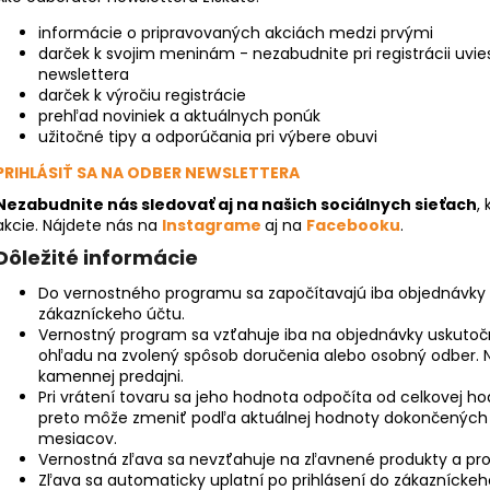
informácie o pripravovaných akciách medzi prvými
darček k svojim meninám - nezabudnite pri registrácii uvi
newslettera
darček k výročiu registrácie
prehľad noviniek a aktuálnych ponúk
užitočné tipy a odporúčania pri výbere obuvi
PRIHLÁSIŤ SA NA ODBER NEWSLETTERA
Nezabudnite nás sledovať aj na našich sociálnych sieťach
,
akcie. Nájdete nás na
Instagrame
aj na
Facebooku
.
Dôležité informácie
Do vernostného programu sa započítavajú iba objednávky
zákazníckeho účtu.
Vernostný program sa vzťahuje iba na objednávky uskuto
ohľadu na zvolený spôsob doručenia alebo osobný odber.
kamennej predajni.
Pri vrátení tovaru sa jeho hodnota odpočíta od celkovej h
preto môže zmeniť podľa aktuálnej hodnoty dokončených
mesiacov.
Vernostná zľava sa nevzťahuje na zľavnené produkty a pro
Zľava sa automaticky uplatní po prihlásení do zákazníckeh