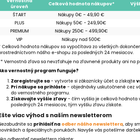
Vernostná
Celková hodnota nákupov*
Výš
úroveň
ŠTART
Nákupy 0€ - 49,90 €
PLUS
Nákupy 50€ - 249,90€
PREMIUM
Nákupy 250€ - 499,90€
VIP
Nákupy nad 500€
* Celková hodnota nákupov sa vypočítava zo všetkých dokonč
prostredníctvom nášho e-shopu za posledných 24 mesiacov.
** Vernostná zľava sa nevzťahuje na zľavnené produkty ani na p
Ako vernostný program funguje?
Zaregistrujte sa
- v
ytvorte si zákaznícky účet a získajte
v
Pri nákupe sa prihláste
- objednávky uskutočnené cez vá
do vernostného programu.
Získavajte vyššie zľavy
- čím vyššia je celková hodnota
posledných 24 mesiacov, tým vyššiu zľavu získate.
Ešte viac výhod s naším newsletterom
Nezabudnite sa
prihlásiť na
odber nášho newslettera
, aby s
novinkách a špeciálnych ponukách. Navyše vás potešíme darček
Ako odberateľ newslettera získate: