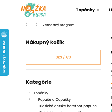
K
Prejsť
na
o
Topánky
L
obsah
Späť
Späť
š
do
do
í
Domov
Vernostný program
k
obchodu
obchodu
B
o
Nákupný košík
č
n
ý
0
KS /
€0
p
a
n
Preskočiť
kategórie
Kategórie
e
l
Topánky
Papuče a Capačky
Klasické detské barefoot papuče