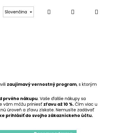
Hľadať
Prihlásenie
Nákupný
Kontakt
Slovenčina
košík
vili
zaujímavý vernostný program
, s ktorým
od prvého nákupu
. Vaše ďalšie nákupy sa
e vám môžu priniesť
zľavu až 10 %.
Čím viac u
nú úroveň a zľavu získate. Nemusíte zadávať
ke prihlásiť do svojho zákazníckeho účtu.