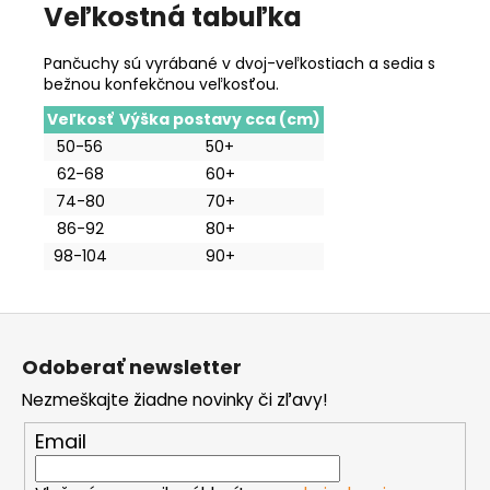
Veľkostná tabuľka
Pančuchy sú vyrábané v dvoj-veľkostiach a sedia s
bežnou konfekčnou veľkosťou.
Veľkosť
Výška postavy cca (cm)
50-56
50+
62-68
60+
74-80
70+
86-92
80+
98-104
90+
Z
á
Odoberať newsletter
p
Nezmeškajte žiadne novinky či zľavy!
ä
t
Email
i