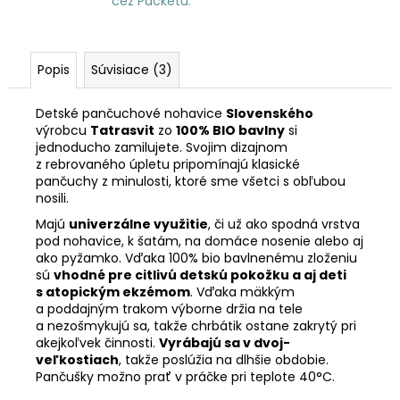
cez Packetu.
Popis
Súvisiace (3)
Detské pančuchové nohavice
Slovenského
výrobcu
Tatrasvit
zo
100% BIO bavlny
si
jednoducho zamilujete. Svojim dizajnom
z rebrovaného úpletu pripomínajú klasické
pančuchy z minulosti, ktoré sme všetci s obľubou
nosili.
Majú
univerzálne využitie
, či už ako spodná vrstva
pod nohavice, k šatám, na domáce nosenie alebo aj
ako pyžamko. Vďaka 100% bio bavlnenému zloženiu
sú
vhodné pre citlivú detskú pokožku a aj deti
s atopickým ekzémom
. Vďaka mäkkým
a poddajným trakom výborne držia na tele
a nezošmykujú sa, takže chrbátik ostane zakrytý pri
akejkoľvek činnosti.
Vyrábajú sa v dvoj-
veľkostiach
, takže poslúžia na dlhšie obdobie.
Pančušky možno prať v práčke pri teplote 40°C.