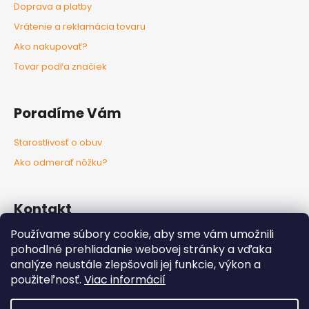
Doprava a platby
Vrátenie a reklamácia tovaru
Ako nakupovať?
Tovar podľa značiek
Poradíme Vám
Starostlivosť o obuv
Ako odmerať nôžku?
Kontakt
Používame súbory cookie, aby sme vám umožnili
info
@
nozkaobujsa.sk
pohodlné prehliadanie webovej stránky a vďaka
+421907383063
analýze neustále zlepšovali jej funkcie, výkon a
Nozkaobujsa.sk
použiteľnosť.
Viac informácií
Nozkaobujsa