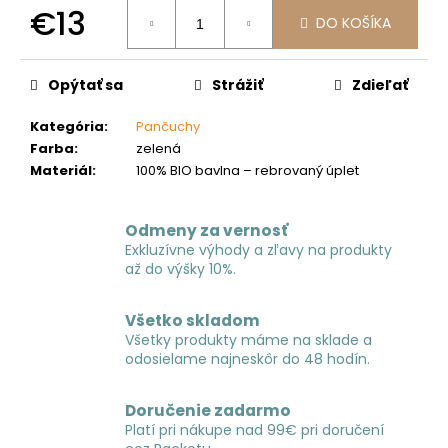
č
€13
a
DO KOŠÍKA
m
Jednotková
e
cena:
Opýtať sa
Strážiť
Zdieľať
Kategória
:
Pančuchy
Farba
:
zelená
Materiál
:
100% BIO bavlna – rebrovaný úplet
Odmeny za vernosť
Exkluzívne výhody a zľavy na produkty
až do výšky 10%.
Všetko skladom
Všetky produkty máme na sklade a
odosielame najneskôr do 48 hodín.
Doručenie zadarmo
Platí pri nákupe nad 99€ pri doručení