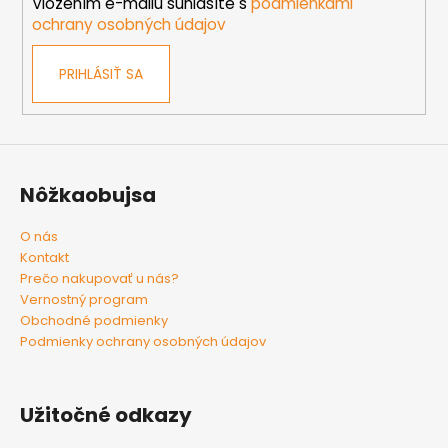
e
Vložením e-mailu súhlasíte s
podmienkami
ochrany osobných údajov
PRIHLÁSIŤ SA
Nôžkaobujsa
O nás
Kontakt
Prečo nakupovať u nás?
Vernostný program
Obchodné podmienky
Podmienky ochrany osobných údajov
Užitočné odkazy