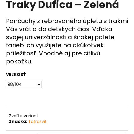
Traky Dufica – Zelená
á
j
Pančuchy z rebrovaného úpletu s trakmi
s
Vás vrátia do detských čias. Vďaka
ť
svojej univerzálnosti a širokej palete
?
farieb ich využijete na akúkoľvek
príležitosť. Vhodné aj pre citlivú
pokožku.
HĽADAŤ
VEĽKOSŤ
O
d
p
o
Zvoľte variant
r
Značka:
Tatrasvit
ú