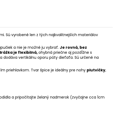
ami. Sú vyrobené len z tých najkvalitnejších materiálov
učiek a nie je možné ju vybrať.
Je rovná, bez
ážka je flexibilná,
ohybná priečne aj pozdĺžne s
r a dodáva vertikálnu oporu päty dieťaťa. Sú určené na
šším priehlavkom. Tvar špice je ideálny pre nohy
plutvičky
,
hodidla a pripočítajte želaný nadmerok (zvyčajne cca 1cm