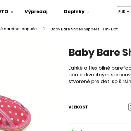
ETO
Výpredaj
Doplnky
Oblečenie
EUR
ské barefoot papuče
Baby Bare Shoes Slippers - Pink Dot
Čo potrebujete nájsť?
Baby Bare Sh
HĽADAŤ
Ľahké a flexibilné barefo
očaria kvalitným spracov
Odporúčame
stvorené pre deti so širší
VEĽKOSŤ