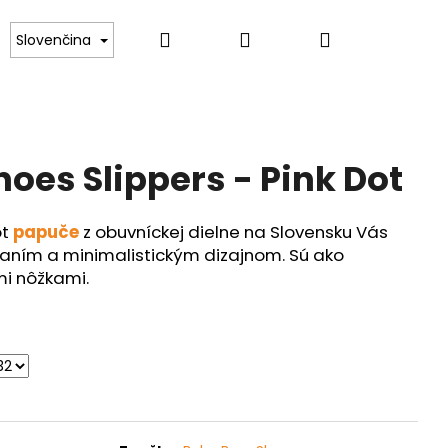
Hľadať
Prihlásenie
Nákupný
Kontakt
Slovenčina
košík
oes Slippers - Pink Dot
ot
papuče
z obuvníckej dielne na Slovensku Vás
aním a minimalistickým dizajnom. Sú ako
mi nôžkami.