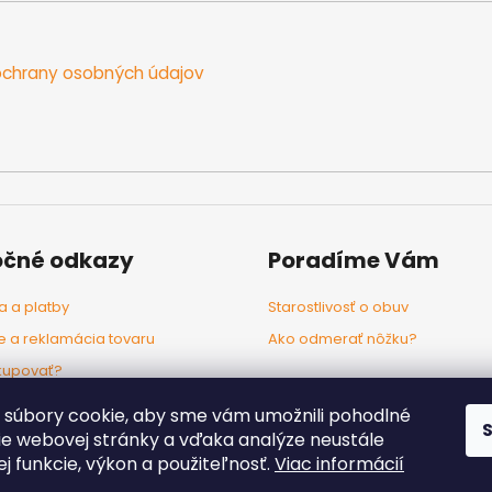
chrany osobných údajov
očné odkazy
Poradíme Vám
 a platby
Starostlivosť o obuv
e a reklamácia tovaru
Ako odmerať nôžku?
kupovať?
odľa značiek
súbory cookie, aby sme vám umožnili pohodlné
ie webovej stránky a vďaka analýze neustále
jej funkcie, výkon a použiteľnosť.
Viac informácií