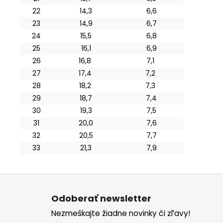
22
14,3
6,6
23
14,9
6,7
24
15,5
6,8
25
16,1
6,9
26
16,8
7,1
27
17,4
7,2
28
18,2
7,3
29
18,7
7,4
30
19,3
7,5
31
20,0
7,6
32
20,5
7,7
33
21,3
7,9
Z
á
Odoberať newsletter
p
Nezmeškajte žiadne novinky či zľavy!
ä