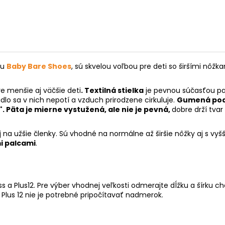
cu
Baby Bare Shoes
, sú skvelou voľbou pre deti so širšími nôžk
 menšie aj väčšie deti
. Textilná stielka
je pevnou súčasťou pap
idlo sa v nich nepotí a vzduch prirodzene cirkuluje.
Gumená podr
. Päta je mierne vystužená, ale nie je pevná,
dobre drží tva
aj na užšie členky. Sú vhodné na normálne až širšie nôžky aj s vy
 palcami
.
 a Plus12. Pre výber vhodnej veľkosti odmerajte dĺžku a šírku c
 Plus 12 nie je potrebné pripočítavať nadmerok.