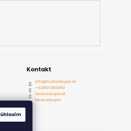
Kontakt
info
@
nozkaobujsa.sk
+421907383063
Nozkaobujsa.sk
Nozkaobujsa
Súhlasím