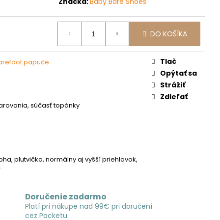
Značka:
Baby Bare Shoes
DO KOŠÍKA
Tlač
barefoot papuče
Opýtať sa
Strážiť
Zdieľať
tvarovania, súčasť topánky
á
oha, plutvička, normálny aj vyšší priehlavok,
c
Doručenie zadarmo
Platí pri nákupe nad 99€ pri doručení
cez Packetu.