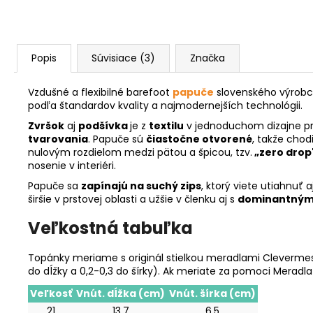
Popis
Súvisiace (3)
Značka
Vzdušné a flexibilné barefoot
papuče
slovenského výrob
podľa štandardov kvality a najmodernejších technológii.
Zvršok
aj
podšívka
je z
textilu
v jednoduchom dizajne pre
tvarovania
. Papuče sú
čiastočne otvorené
, takže chod
nulovým rozdielom medzi pätou a špicou, tzv.
„zero drop"
nosenie v interiéri.
Papuče sa
zapínajú na suchý zips
, ktorý viete utiahnuť 
širšie v prstovej oblasti a užšie v členku aj s
dominantnými
Veľkostná tabuľka
Topánky meriame s originál stielkou meradlami Clevermess
do dĺžky a 0,2-0,3 do šírky). Ak meriate za pomoci Meradla
Veľkosť
Vnút. dĺžka (cm)
Vnút. šírka (cm)
21
13,7
6,5