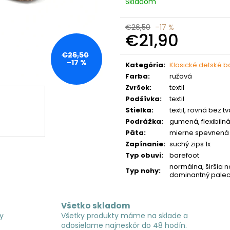
Skladom
€26,50
–17 %
€21,90
Jednotková
€26,50
cena:
–17 %
Kategória
:
Klasické detské 
Farba
:
ružová
Zvršok
:
textil
Podšívka
:
textil
Stielka
:
textil, rovná bez 
Podrážka
:
gumená, flexibiln
Päta
:
mierne spevnená
Zapínanie
:
suchý zips 1x
Typ obuvi
:
barefoot
normálna, širšia n
Typ nohy
:
dominantný pale
Všetko skladom
y
Všetky produkty máme na sklade a
odosielame najneskôr do 48 hodín.