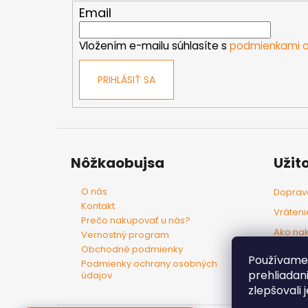
t
Email
i
e
Vložením e-mailu súhlasíte s
podmienkami o
PRIHLÁSIŤ SA
Nôžkaobujsa
Užit
O nás
Doprava
Kontakt
Vráteni
Prečo nakupovať u nás?
Ako na
Vernostný program
Obchodné podmienky
Tovar p
Používame 
Podmienky ochrany osobných
prehliadan
údajov
zlepšovali 