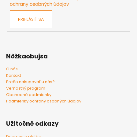
ochrany osobných údajov
r
v
k
PRIHLÁSIŤ SA
y
v
ý
p
i
Nôžkaobujsa
s
u
O nás
Kontakt
Prečo nakupovať u nás?
Vernostný program
Obchodné podmienky
Podmienky ochrany osobných údajov
Užitočné odkazy
Doprava a platby