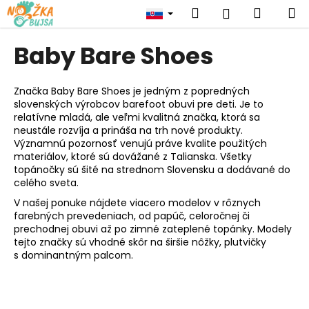
K
Prejsť
Hľadať
Nákup
M
Prihlásenie
na
o
obsah
Späť
Späť
košík
š
Baby Bare Shoes
í
Č
k
o
Značka Baby Bare Shoes je jedným z popredných
slovenských výrobcov barefoot obuvi pre deti. Je to
p
relatívne mladá, ale veľmi kvalitná značka, ktorá sa
o
neustále rozvíja a prináša na trh nové produkty.
t
Významnú pozornosť venujú práve kvalite použitých
materiálov, ktoré sú dovážané z Talianska. Všetky
r
topánočky sú šité na strednom Slovensku a dodávané do
e
celého sveta.
b
V našej ponuke nájdete viacero modelov v rôznych
u
farebných prevedeniach, od papúč, celoročnej či
prechodnej obuvi až po zimné zateplené topánky.
Modely
j
tejto značky sú vhodné skôr na širšie nôžky, plutvičky
e
s dominantným palcom.
t
e
n