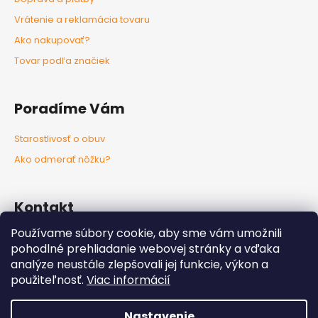
Vrátenie a reklamácia tovaru
Ako nakupovať?
Tovar podľa značiek
Poradíme Vám
Starostlivosť o obuv
Ako odmerať nôžku?
Kontakt
Používame súbory cookie, aby sme vám umožnili
info
@
nozkaobujsa.sk
pohodlné prehliadanie webovej stránky a vďaka
+421907383063
analýze neustále zlepšovali jej funkcie, výkon a
Nozkaobujsa.sk
použiteľnosť.
Viac informácií
Nozkaobujsa
Nastavenie