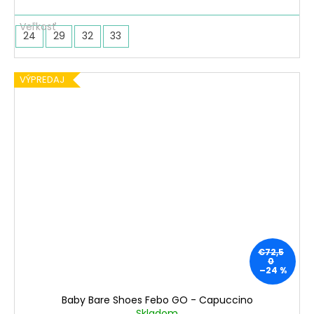
24
29
32
33
VÝPREDAJ
€72,5
0
–24 %
Baby Bare Shoes Febo GO - Capuccino
Skladom