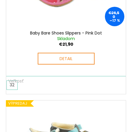
č
d
t
a
u
o
m
€26,5
k
v
0
e
–17 %
t
o
Baby Bare Shoes Slippers - Pink Dot
v
Skladom
€21,90
DETAIL
32
VÝPREDAJ