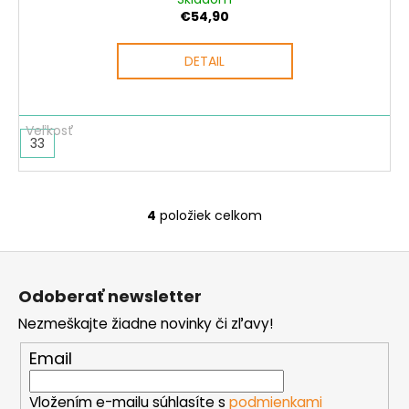
€54,90
DETAIL
33
4
položiek celkom
O
v
Z
l
á
á
Odoberať newsletter
d
p
a
Nezmeškajte žiadne novinky či zľavy!
ä
c
t
Email
i
i
e
e
Vložením e-mailu súhlasíte s
podmienkami
p