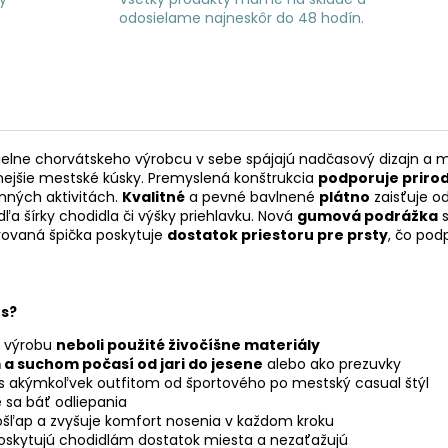
odosielame najneskôr do 48 hodín.
dielne chorvátskeho výrobcu v sebe spájajú nadčasový dizajn a 
tnejšie mestské kúsky. Premyslená konštrukcia
podporuje priro
nných aktivitách.
Kvalitné
a pevné bavlnené
plátno
zaisťuje o
 šírky chodidla či výšky priehlavku. Nová
gumová podrážka
s
rovaná špička poskytuje
dostatok priestoru pre prsty
, čo pod
es?
 výrobu
neboli použité živočíšne materiály
 a suchom počasí od jari do jesene
alebo ako prezuvky
 s akýmkoľvek outfitom od športového po mestský casual štýl
 sa báť odliepania
šľap a zvyšuje komfort nosenia v každom kroku
oskytujú chodidlám dostatok miesta a nezaťažujú