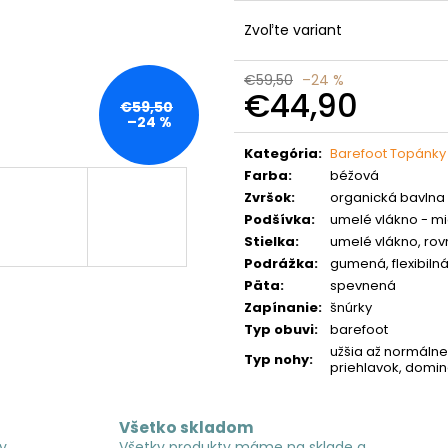
Zvoľte variant
€59,50
–24 %
€44,90
€59,50
–24 %
Jednotková
cena:
Kategória
:
Barefoot Topánky
Farba
:
béžová
Zvršok
:
organická bavlna
Podšívka
:
umelé vlákno - mi
Stielka
:
umelé vlákno, rov
Podrážka
:
gumená, flexibiln
Päta
:
spevnená
Zapínanie
:
šnúrky
Typ obuvi
:
barefoot
užšia až normálne 
Typ nohy
:
priehlavok, domin
Všetko skladom
y
Všetky produkty máme na sklade a