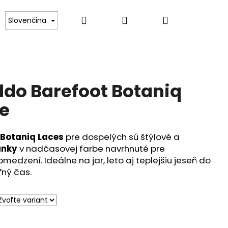
Hľadať
Prihlásenie
Nákupný
Kontakt
Slovenčina
košík
ddo Barefoot Botaniq
ge
 Botaniq Laces
pre dospelých sú štýlové a
ánky
v nadčasovej farbe navrhnuté pre
dzení. Ideálne na jar, leto aj teplejšiu jeseň do
ľný čas.