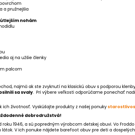
s povrchom
a a pružnejšia
j útlejším nohám
hodidlu
tou
dia aj na užšie členky
ným palcom
chod, najmä ak ste zvyknutí na klasickú obuv s podporou klenby
ilnili sa svaly
.
Pri výbere veľkosti odporúčame ponechať nad
ak ich životnosť. Vyskúšajte produkty z našej ponuky
starostlivos
aždodenné dobrodružstvá!
 roku 1946, a sú popredným výrobcom detskej obuvi. Vo Froddo 
 látok. V ich ponuke nájdete barefoot obuv pre deti a dospelých, a