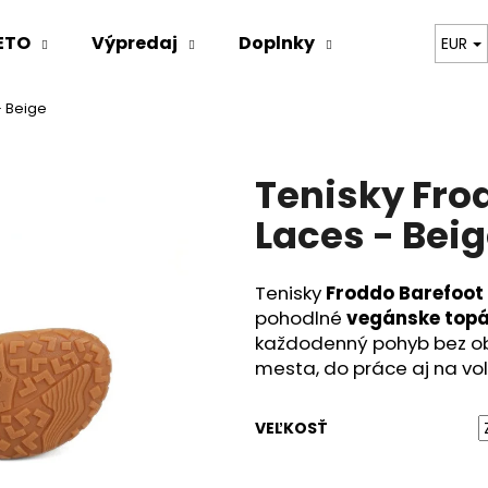
ETO
Výpredaj
Doplnky
Oblečenie
EUR
- Beige
Čo potrebujete nájsť?
Tenisky Fro
HĽADAŤ
Laces - Bei
Tenisky
Froddo Barefoot
Odporúčame
pohodlné
vegánske top
každodenný pohyb bez obme
mesta, do práce aj na vo
VEĽKOSŤ