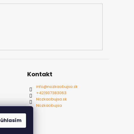
Kontakt
info
@
nozkaobujsa.sk
+421907383063
Nozkaobujsa.sk
Nozkaobujsa
Súhlasím