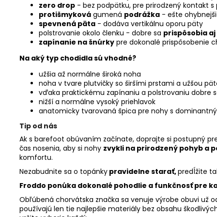
zero drop
- bez podpätku, pre prirodzený kontakt 
protišmyková
gumená
podrážka
- ešte ohybnejši
spevnená päta
- dodáva vertikálnu oporu päty
polstrovanie okolo členku - dobre sa
prispôsobia a
zapínanie na šnúrky
pre dokonalé prispôsobenie c
Na aký typ chodidla sú vhodné?
užšia až normálne široká noha
noha v tvare plutvičky so širšími prstami a užšou pä
vďaka praktickému zapínaniu a polstrovaniu dobre se
nižší a normálne vysoký priehlavok
anatomicky tvarovaná špica pre nohy s dominant
Tip od nás
Ak s barefoot obúvaním začínate, doprajte si postupný pre
čas nosenia, aby si nohy
zvykli na prirodzený pohyb a pos
komfortu.
Nezabudnite sa o topánky
pravidelne starať,
predĺžite t
Froddo ponúka
dokonalé pohodlie a funkčnosť
pre k
Obľúbená chorvátska značka sa venuje výrobe obuvi už od
používajú len tie najlepšie materiály bez obsahu škodlivých