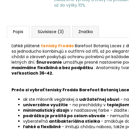
až do výšky 10%.
Popis
Súvisiace (3)
Značka
Ľahké plátené
tenisky
Froddo
Barefoot Botaniq Laces z 
sa jednoducho kombinujú s outfitmi od riflí, až po elegan
chôdzi a zároveň poskytujú ochranu potrebnú pri každode
letných dní.
Šnurovanie
umožňuje presné nastavenie podľa
maximálne flexibilná a bez podpätku
. Anatomicky tva
veľkostiach 36-42.
Prečo si vybrať tenisky Froddo Barefoot Botaniq Lac
ak ste milovník vegánskej a
udržateľnej obuvi
- na
univerzálne využitie
- na prechádzky v
teplejšom
minimalistický dizajn
v nadčasovej farbe - zladíte
podrážka je prešitá po celom obvode
- nemusíte
vyberateľná
antibakteriálna stielka
- zmäkčuje do
ľahké a flexibilné
-
imitujú chôdzu naboso, takže p