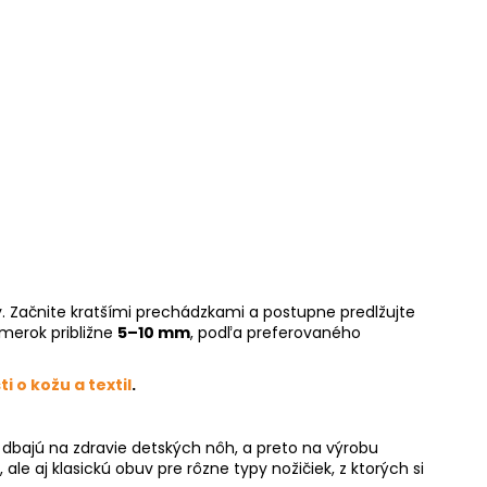
. Z
ačnite kratšími prechádzkami a postupne predlžujte
merok približne
5–10 mm
, podľa preferovaného
ti o kožu a textil
.
dbajú na zdravie detských nôh, a preto na výrobu
le aj klasickú obuv pre rôzne typy nožičiek, z ktorých si