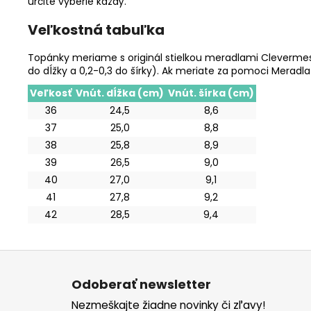
určite vyberie každý.
Veľkostná tabuľka
Topánky meriame s originál stielkou meradlami Clevermess
do dĺžky a 0,2-0,3 do šírky). Ak meriate za pomoci Meradl
Veľkosť
Vnút. dĺžka (cm)
Vnút. šírka (cm)
36
24,5
8,6
37
25,0
8,8
38
25,8
8,9
39
26,5
9,0
40
27,0
9,1
41
27,8
9,2
42
28,5
9,4
Z
á
Odoberať newsletter
p
Nezmeškajte žiadne novinky či zľavy!