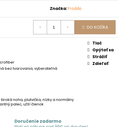
Značka:
Froddo
DO KOŠÍKA
Tlač
Opýtať sa
Strážiť
crofiber
Zdieľať
ná bez tvarovania, vyberateľná
á
široká noha, plutvička, nízky a normálny
antný palec, užší členok
Doručenie zadarmo
Platí pri nákupe nad 99€ pri doručení