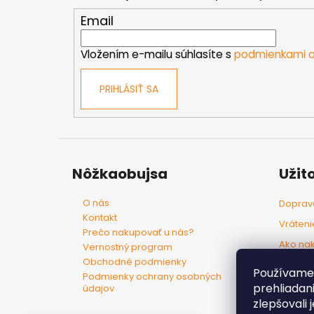
ä
t
Email
i
e
Vložením e-mailu súhlasíte s
podmienkami o
PRIHLÁSIŤ SA
Nôžkaobujsa
Užit
O nás
Doprava
Kontakt
Vráteni
Prečo nakupovať u nás?
Ako na
Vernostný program
Obchodné podmienky
Tovar p
Používame 
Podmienky ochrany osobných
prehliadan
údajov
zlepšovali 