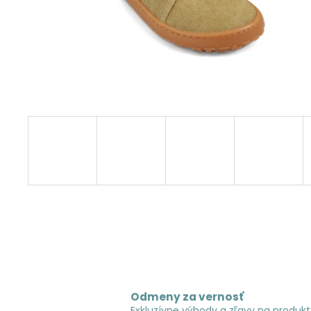
Odmeny za vernosť
Exkluzívne výhody a zľavy na produkt