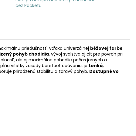
cez Packetu.
maximálnu priedušnosť. Vďaka univerzálnej
béžovej farbe
dzený pohyb chodidla
, vývoj svalstva aj cit pre povrch pri
dolnosť, ale aj maximálne pohodlie počas jarných a
pĺňa všetky zásady barefoot obúvania, je
tenká,
poruje prirodzenú stabilitu a zdravý pohyb.
Dostupné vo