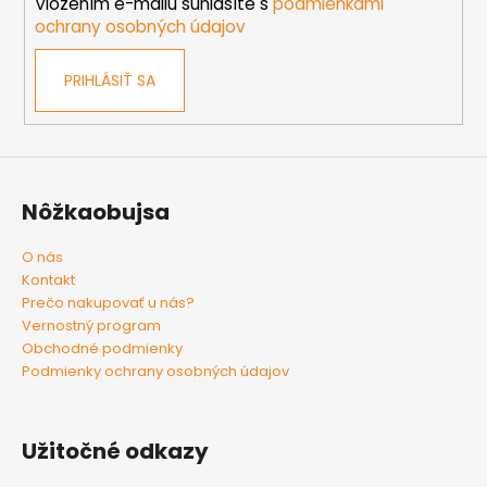
e
Vložením e-mailu súhlasíte s
podmienkami
ochrany osobných údajov
PRIHLÁSIŤ SA
Nôžkaobujsa
O nás
Kontakt
Prečo nakupovať u nás?
Vernostný program
Obchodné podmienky
Podmienky ochrany osobných údajov
Užitočné odkazy