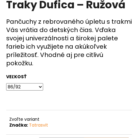
Traky Dufica – Ružová
á
j
Pančuchy z rebrovaného úpletu s trakmi
s
Vás vrátia do detských čias. Vďaka
ť
svojej univerzálnosti a širokej palete
?
farieb ich využijete na akúkoľvek
príležitosť. Vhodné aj pre citlivú
pokožku.
HĽADAŤ
VEĽKOSŤ
O
d
p
o
Zvoľte variant
r
Značka:
Tatrasvit
ú