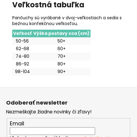
Veľkostná tabuľka
Pančuchy sú vyrábané v dvoj-veľkostiach a sedia s
bežnou konfekčnou veľkosťou.
Veľkosť
Výška postavy cca (cm)
50-56
50+
62-68
60+
74-80
70+
86-92
80+
98-104
90+
Z
á
Odoberať newsletter
p
Nezmeškajte žiadne novinky či zľavy!
ä
t
Email
i