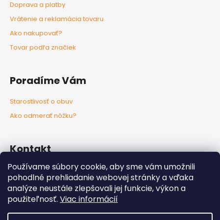
Doprava a platby
Vrátenie a reklamácia tovaru
Ako nakupovať?
Tovar podľa značiek
Poradíme Vám
Starostlivosť o obuv
Ako odmerať nôžku?
Kontakt
Používame súbory cookie, aby sme vám umožnili
info
@
nozkaobujsa.sk
pohodlné prehliadanie webovej stránky a vďaka
+421907383063
analýze neustále zlepšovali jej funkcie, výkon a
Nozkaobujsa.sk
použiteľnosť.
Viac informácií
Nozkaobujsa