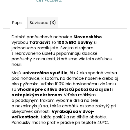
cez Packetu.
Popis
Súvisiace (3)
Detské pančuchové nohavice
Slovenského
výrobcu
Tatrasvit
zo
100% BIO bavlny
si
jednoducho zamilujete. Svojim dizajnom
z rebrovaného úpletu pripomínajú klasické
pančuchy z minulosti, ktoré sme všetci s obľubou
nosili.
Majú
univerzálne využitie
, či už ako spodná vrstva
pod nohavice, k šatám, na domáce nosenie alebo aj
ako pyžamko. Vďaka 100% bio bavlnenému zloženiu
sú
vhodné pre citlivú detskú pokožku a aj deti
s atopickým ekzémom
. Vďaka mäkkým
a poddajným trakom výborne držia na tele
a nezošmykujú sa, takže chrbátik ostane zakrytý pri
akejkoľvek činnosti.
Vyrábajú sa v dvoj-
veľkostiach
, takže poslúžia na dlhšie obdobie.
Pančušky možno prať v práčke pri teplote 40°C.