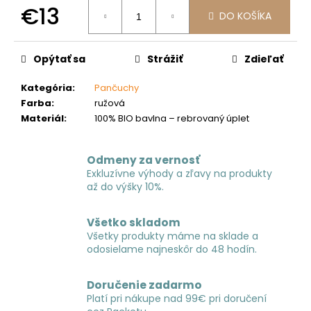
č
€13
a
DO KOŠÍKA
m
Jednotková
e
cena:
Opýtať sa
Strážiť
Zdieľať
Kategória
:
Pančuchy
Farba
:
ružová
Materiál
:
100% BIO bavlna – rebrovaný úplet
Odmeny za vernosť
Exkluzívne výhody a zľavy na produkty
až do výšky 10%.
Všetko skladom
Všetky produkty máme na sklade a
odosielame najneskôr do 48 hodín.
Doručenie zadarmo
Platí pri nákupe nad 99€ pri doručení