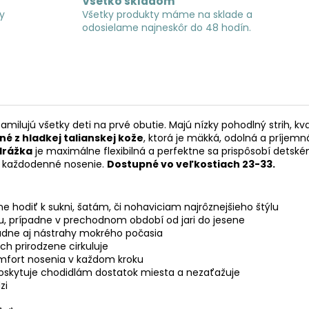
Všetko skladom
y
Všetky produkty máme na sklade a
odosielame najneskôr do 48 hodín.
zamilujú všetky deti na prvé obutie. Majú nízky pohodlný strih, k
é z hladkej talianskej kože
, ktorá je mäkká, odolná a príjemn
drážka
je maximálne flexibilná a perfektne sa prispôsobí detské
na každodenné nosenie.
Dostupné vo veľkostiach 23-33.
e hodiť k sukni, šatám, či nohaviciam najrôznejšieho štýlu
u, prípadne v prechodnom období od jari do jesene
ádne aj nástrahy mokrého počasia
ch prirodzene cirkuluje
omfort nosenia v každom kroku
oskytuje chodidlám dostatok miesta a nezaťažuje
zi