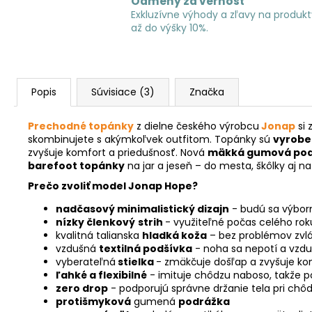
Odmeny za vernosť
Exkluzívne výhody a zľavy na produkt
až do výšky 10%.
Popis
Súvisiace (3)
Značka
Prechodné topánky
z dielne českého výrobcu
Jonap
si 
skombinujete s akýmkoľvek outfitom. Topánky sú
vyroben
zvyšuje komfort a priedušnosť. Nová
mäkká gumová po
barefoot topánky
na jar a jeseň – do mesta, škôlky aj 
Prečo zvoliť model Jonap Hope?
nadčasový minimalistický dizajn
- budú sa výborn
nízky členkový
strih
- využiteľné počas celého rok
kvalitná talianska
hladká koža
– bez problémov
zvl
vzdušná
textilná
podšívka
- noha sa nepotí a vzdu
vyberateľná
stielka
- zmäkčuje došľap a zvyšuje k
ľahké a flexibilné
-
imituje chôdzu naboso, takže p
zero drop
- podporujú správne držanie tela pri chôd
protišmyková
gumená
podrážka