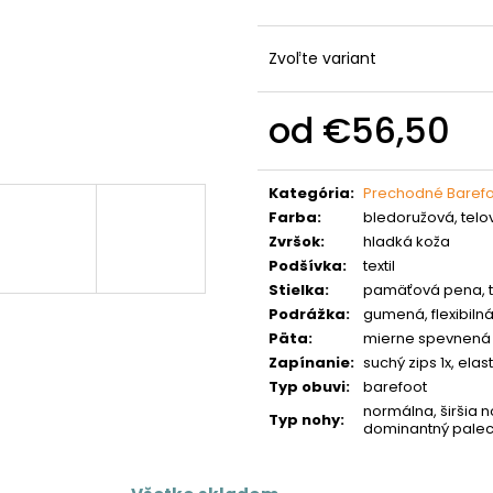
Zvoľte variant
od
€56,50
Jednotková
cena:
Kategória
:
Prechodné Baref
Farba
:
bledoružová, telo
Zvršok
:
hladká koža
Podšívka
:
textil
Stielka
:
pamäťová pena, te
Podrážka
:
gumená, flexibiln
Päta
:
mierne spevnená
Zapínanie
:
suchý zips 1x, ela
Typ obuvi
:
barefoot
normálna, širšia n
Typ nohy
:
dominantný palec,