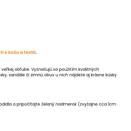
ti o kožu a textil
.
a veľkej obľube. Vyznačujú sa použitím kvalitných
sky, sandále či zimnú obuv u nich nájdete aj krásne kúsky
hodidla a pripočítajte želaný nadmerok (zvyčajne cca 1cm