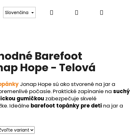
Hľadať
Prihlásenie
Nákupný
Kontakt
Slovenčina
košík
hodné Barefoot
ap Hope - Telová
opánky
Jonap Hope sú ako stvorené na jar a
 premenlivé počasie. Praktické zapínanie na
suchý
stickou gumičkou
zabezpečuje skvelé
žke. Ideálne
barefoot topánky pre deti
na jar a