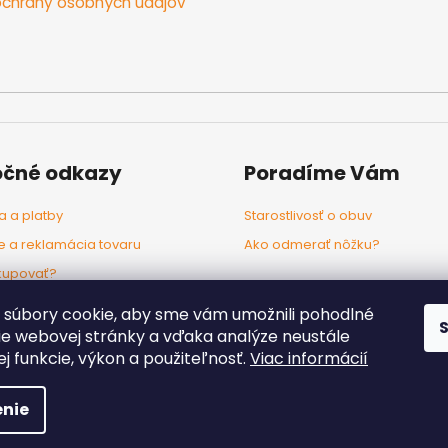
chrany osobných údajov
očné odkazy
Poradíme Vám
 a platby
Starostlivosť o obuv
e a reklamácia tovaru
Ako odmerať nôžku?
kupovať?
odľa značiek
súbory cookie, aby sme vám umožnili pohodlné
ie webovej stránky a vďaka analýze neustále
jej funkcie, výkon a použiteľnosť.
Viac informácií
radené.
Upraviť nastavenie cookies
nie