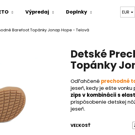
ETO
Výpredaj
Doplnky
Oblečenie
EUR
hodné Barefoot Topánky Jonap Hope - Telová
Čo potrebujete nájsť?
Detské Prec
HĽADAŤ
Topánky Jon
Odľahčené
prechodné t
Odporúčame
jeseň, kedy je ešte vonku
zips v kombinácii s ela
prispôsobenie detskej nô
jeseň.
VEĽKOSŤ