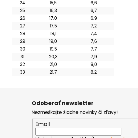
24
15,5
6,6
25
16,3
6,7
26
17,0
6,9
27
17,5
7,2
28
18,1
7,4
29
19,0
7,6
30
19,5
7,7
31
20,3
7,9
32
21,0
8,0
33
21,7
8,2
Z
á
Odoberať newsletter
p
Nezmeškajte žiadne novinky či zľavy!
ä
t
Email
i