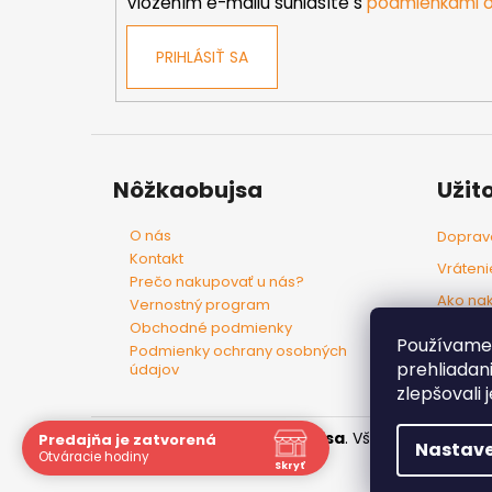
e
Vložením e-mailu súhlasíte s
podmienkami o
PRIHLÁSIŤ SA
Nôžkaobujsa
Užit
O nás
Doprava
Kontakt
Vráteni
Prečo nakupovať u nás?
Ako na
Vernostný program
Obchodné podmienky
Tovar p
Používame 
Podmienky ochrany osobných
prehliadan
údajov
zlepšovali 
Copyright 2026
Nôžkaobujsa
. Všetky práva vyh
Predajňa je zatvorená
Nastave
Otváracie hodiny
Skryť
Navštívte nás osobne