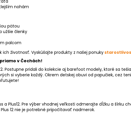
ťaťa
útlejším nohám
žšou pätou
 užšie členky
ným palcom
ak ich životnosť. Vyskúšajte produkty z našej ponuky
starostlivos
 priamo v Čechách!
. Postupne pridali do kolekcie aj barefoot modely, ktoré sa teši
rých si vyberie každý. Okrem detskej obuvi od papučiek, cez teni
oľutujete!
 a Plus12. Pre výber vhodnej veľkosti odmerajte dĺžku a šírku c
a Plus 12 nie je potrebné pripočítavať nadmerok.