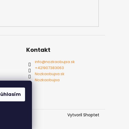
Kontakt
info
@
nozkaobujsa.sk
+421907383063
Nozkaobujsa.sk
Nozkaobujsa
Súhlasím
Vytvoril Shoptet