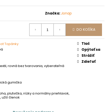
Značka:
Jonap
DO KOŠÍKA
Tlač
oot Topánky
vá
Opýtať sa
Strážiť
Zdieľať
xtil, rovná bez tvarovania, vyberateľná
á
stická gumička
oha, plutvička, nízky a normálny priehlavok,
 užší členok