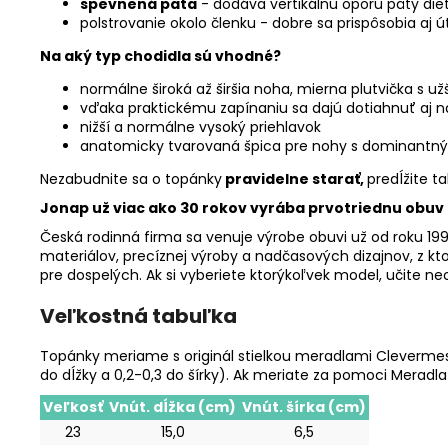
spevnená päta
- dodáva vertikálnu oporu päty die
polstrovanie okolo členku - dobre sa prispôsobia aj 
Na aký typ chodidla sú vhodné?
normálne široká až širšia noha, mierna plutvička s u
vďaka praktickému zapínaniu sa dajú dotiahnuť aj na
nižší a normálne vysoký priehlavok
anatomicky tvarovaná špica pre nohy s dominant
Nezabudnite sa o topánky
pravidelne starať,
predĺžite t
Jonap už viac ako 30 rokov vyrába prvotriednu obuv
Česká rodinná firma sa venuje výrobe obuvi už od roku 1992
materiálov, precíznej výroby a nadčasových dizajnov, z kto
pre dospelých. Ak si vyberiete ktorýkoľvek model, učite ne
Veľkostná tabuľka
Topánky meriame s originál stielkou meradlami Clevermess
do dĺžky a 0,2-0,3 do šírky). Ak meriate za pomoci Meradl
Veľkosť
Vnút. dĺžka (cm)
Vnút. šírka (cm)
23
15,0
6,5