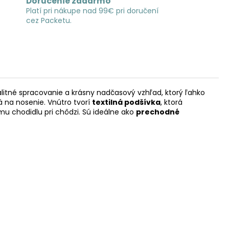
Doručenie zadarmo
Platí pri nákupe nad 99€ pri doručení
cez Packetu.
valitné spracovanie a krásny nadčasový vzhľad, ktorý ľahko
á na nosenie. Vnútro tvorí
textilná podšívka
, ktorá
mu chodidlu pri chôdzi. Sú ideálne ako
prechodné