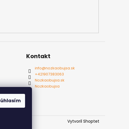
Kontakt
info
@
nozkaobujsa.sk
+421907383063
Nozkaobujsa.sk
Nozkaobujsa
Súhlasím
Vytvoril Shoptet