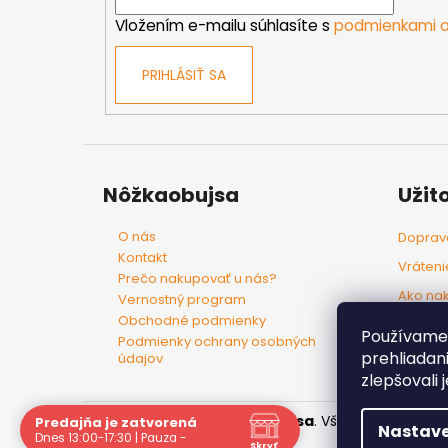
i
e
Vložením e-mailu súhlasíte s
podmienkami o
PRIHLÁSIŤ SA
Nôžkaobujsa
Užit
O nás
Doprava
Kontakt
Vráteni
Prečo nakupovať u nás?
Ako na
Vernostný program
Obchodné podmienky
Tovar p
Používame 
Podmienky ochrany osobných
prehliadan
údajov
zlepšovali 
Copyright 2026
Nôžkaobujsa
. Všetky práva vyh
Predajňa je zatvorená
Nastave
Dnes 13:00-17:30 | Pauza -
Skryť