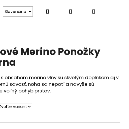
Hľadať
Prihlásenie
Nákupný
Kontakt
Slovenčina
košík
ové Merino Ponožky
erna
s obsahom merino vlny sú skvelým doplnkom aj v
rnú savosť, noha sa nepotí a navyše sú
 voľný pohyb prstov.