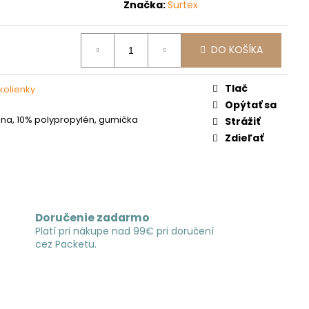
Značka:
Surtex
DO KOŠÍKA
Tlač
kolienky
Opýtať sa
lna, 10% polypropylén, gumička
Strážiť
Zdieľať
Doručenie zadarmo
Platí pri nákupe nad 99€ pri doručení
cez Packetu.