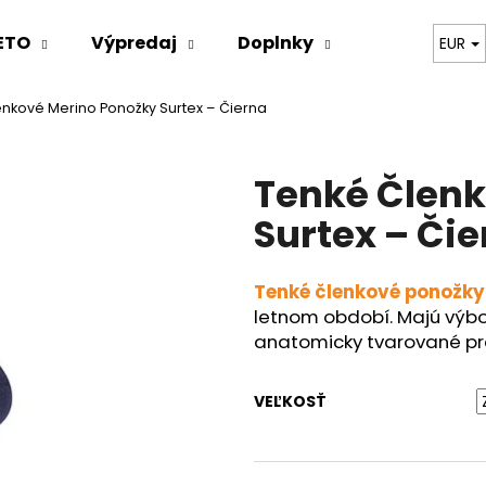
ETO
Výpredaj
Doplnky
Oblečenie
EUR
nkové Merino Ponožky Surtex – Čierna
Čo potrebujete nájsť?
Tenké Členk
HĽADAŤ
Surtex – Či
Tenké členkové ponožky
Odporúčame
letnom období. Majú výbo
anatomicky tvarované pre
VEĽKOSŤ