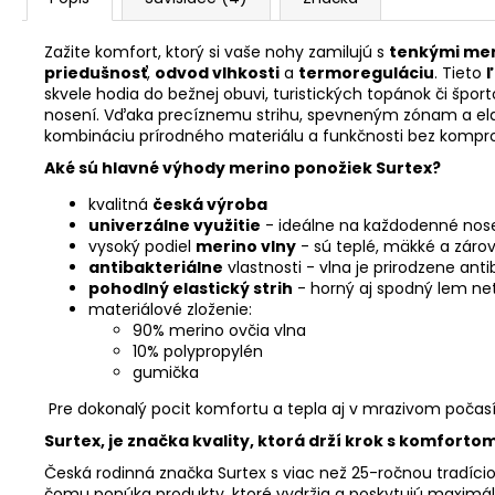
Zažite komfort, ktorý si vaše nohy zamilujú s
tenkými me
priedušnosť
,
odvod vlhkosti
a
termoreguláciu
. Tieto
skvele hodia do bežnej obuvi, turistických topánok či špor
nosení. Vďaka precíznemu strihu, spevneným zónam a e
kombináciu prírodného materiálu a funkčnosti bez kompr
Aké sú hlavné výhody merino ponožiek Surtex?
kvalitná
česká výroba
univerzálne využitie
- ideálne na každodenné nose
vysoký podiel
merino vlny
- sú teplé, mäkké a záro
antibakteriálne
vlastnosti - vlna je prirodzene ant
pohodlný elastický strih
- horný aj spodný lem net
materiálové zloženie:
90% merino ovčia vlna
10% polypropylén
gumička
Pre dokonalý pocit komfortu a tepla aj v mrazivom počasí
Surtex, je značka kvality, ktorá drží krok s komforto
Česká rodinná značka Surtex s viac než 25-ročnou tradíci
čomu ponúka produkty, ktoré vydržia a poskytujú maximáln