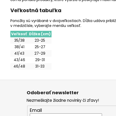
Veľkostná tabuľka
Ponožky sú vyrábané v dvojveľkostiach. Dĺžka udáva pribl
v medzičísle, vyberajte menšiu veľkosť.
Veľkosť
Dĺžka (cm)
35/38
23-25
38/41
25-27
41/43
27-29
43/46
29-31
46/48
31-33
Z
á
Odoberať newsletter
p
Nezmeškajte žiadne novinky či zľavy!
ä
t
Email