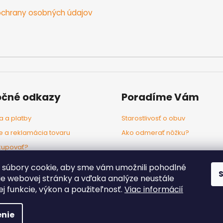
chrany osobných údajov
očné odkazy
Poradíme Vám
 a platby
Starostlivosť o obuv
e a reklamácia tovaru
Ako odmerať nôžku?
kupovať?
odľa značiek
súbory cookie, aby sme vám umožnili pohodlné
ie webovej stránky a vďaka analýze neustále
jej funkcie, výkon a použiteľnosť.
Viac informácií
radené.
Upraviť nastavenie cookies
nie