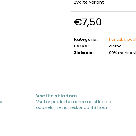
Zvoľte variant
€7,50
Jednotková
cena:
Kategória
:
Ponožky, pod
Farba
:
čierna
Zloženie
:
90% merino v
Všetko skladom
y
Všetky produkty máme na sklade a
odosielame najneskôr do 48 hodín.