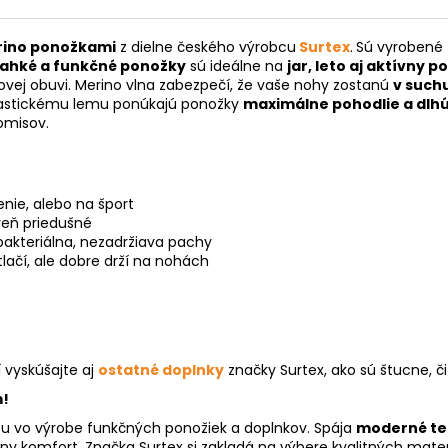
rino ponožkami
z dielne českého výrobcu
Surtex
.
Sú vyrobené 
ľahké a funkčné ponožky
sú ideálne na
jar, leto aj aktívny 
tovej obuvi. Merino vlna zabezpečí, že vaše nohy zostanú
v such
lastickému lemu ponúkajú ponožky
maximálne pohodlie a dlhú
omisov.
nie, alebo na šport
veň priedušné
ibakteriálna, nezadržiava pachy
lačí, ale dobre drží na nohách
 vyskúšajte aj
ostatné doplnky
značky Surtex, ako sú štucne, či
m!
ou vo výrobe funkčných ponožiek a doplnkov. Spája
moderné tec
y komfort. Značka Surtex si zakladá na výbere kvalitných mater