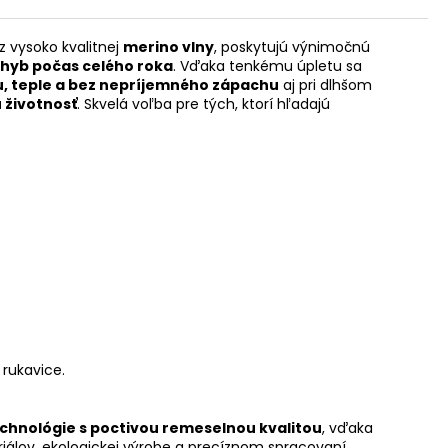
z vysoko kvalitnej
merino vlny
, poskytujú výnimočnú
pohyb počas celého roka
. Vďaka tenkému úpletu sa
u, teple a bez nepríjemného zápachu
aj pri dlhšom
 životnosť
. Skvelá voľba pre tých, ktorí hľadajú
 rukavice.
hnológie s poctivou remeselnou kvalitou
, vďaka
iálov, ekologickej výrobe a precíznom spracovaní.