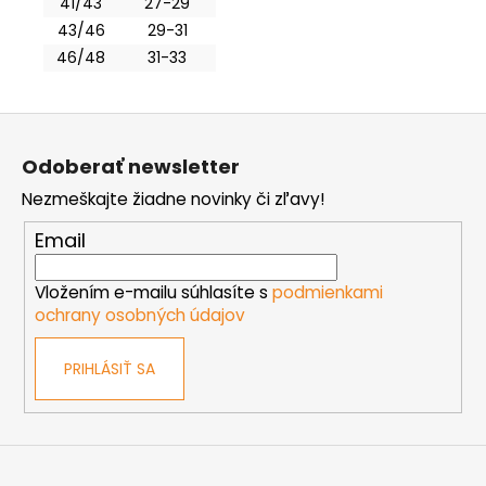
41/43
27-29
43/46
29-31
46/48
31-33
Z
á
Odoberať newsletter
p
Nezmeškajte žiadne novinky či zľavy!
ä
t
Email
i
e
Vložením e-mailu súhlasíte s
podmienkami
ochrany osobných údajov
PRIHLÁSIŤ SA