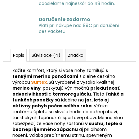
odosielame najneskôr do 48 hodín.
Doručenie zadarmo
Platí pri nákupe nad 99€ pri doručení
cez Packetu.
Popis
Súvisiace (4)
Značka
Zažite komfort, ktorý si vaše nohy zamilujú s
tenkými merino ponožkami
z dielne českého
výrobcu
Surtex
.
Sú vyrobené z vysoko kvalitnej
merino vlny
, poskytujú výnimočnú
priedušnosť
,
odvod vlhkosti
a
termoreguláciu
. Tieto
ľahké a
funkčné ponožky
sú ideálne na
jar, leto aj
aktívny pohyb počas celého roka
. Vďaka
tenkému úpletu sa skvele hodia do bežnej obuvi,
turistických topánok či športovej obuvi. Merino vlna
zabezpečí, že vaše nohy zostanú
v suchu, teple a
bez nepríjemného zápachu
aj pri dlhšom
nosení. Vďaka precíznemu strihu, spevneným