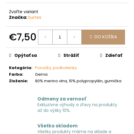
č
a
Zvoľte variant
m
Značka:
Surtex
e
€7,50
DO KOŠÍKA
Jednotková
cena:
Opýtať sa
Strážiť
Zdieľať
Kategória
:
Ponožky, podkolienky
Farba
:
čierna
Zloženie
:
90% merino vlna, 10% polypropylén, gumička
Odmeny za vernosť
Exkluzívne výhody a zľavy na produkty
až do výšky 10%.
Všetko skladom
Všetky produkty máme na sklade a