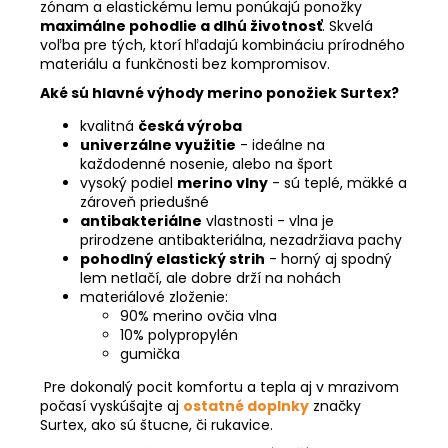
zónam a elastickému lemu ponúkajú ponožky
maximálne pohodlie a dlhú životnosť
. Skvelá
voľba pre tých, ktorí hľadajú kombináciu prírodného
materiálu a funkčnosti bez kompromisov.
Aké sú hlavné výhody merino ponožiek Surtex?
kvalitná
česká výroba
univerzálne využitie
- ideálne na
každodenné nosenie, alebo na šport
vysoký podiel
merino vlny
- sú teplé, mäkké a
zároveň priedušné
antibakteriálne
vlastnosti - vlna je
prirodzene antibakteriálna, nezadržiava pachy
pohodlný elastický strih
- horný aj spodný
lem netlačí, ale dobre drží na nohách
materiálové zloženie:
90% merino ovčia vlna
10% polypropylén
gumička
Pre dokonalý pocit komfortu a tepla aj v mrazivom
počasí vyskúšajte aj
ostatné doplnky
značky
Surtex, ako sú štucne, či rukavice.