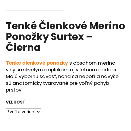
á
j
s
Tenké Členkové Merino
ť
Ponožky Surtex –
?
Čierna
Tenké členkové ponožky
s obsahom merino
HĽADAŤ
vlny sú skvelým doplnkom aj v letnom období.
Majú výbornú savosť, noha sa nepotí a navyše
sú anatomicky tvarované pre voľný pohyb
prstov.
O
d
VEĽKOSŤ
p
o
r
ú