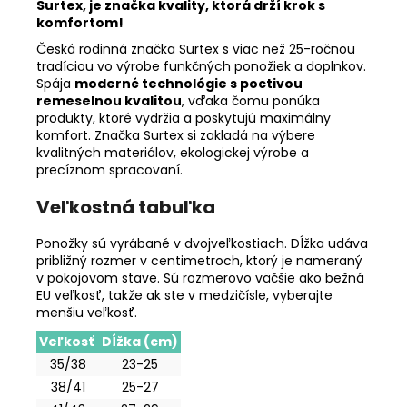
Surtex, je značka kvality, ktorá drží krok s
komfortom!
Česká rodinná značka Surtex s viac než 25-ročnou
tradíciou vo výrobe funkčných ponožiek a doplnkov.
Spája
moderné technológie s poctivou
remeselnou kvalitou
, vďaka čomu ponúka
produkty, ktoré vydržia a poskytujú maximálny
komfort. Značka Surtex si zakladá na výbere
kvalitných materiálov, ekologickej výrobe a
precíznom spracovaní.
Veľkostná tabuľka
Ponožky sú vyrábané v dvojveľkostiach. Dĺžka udáva
približný rozmer v centimetroch, ktorý je nameraný
v pokojovom stave. Sú rozmerovo väčšie ako bežná
EU veľkosť, takže ak ste v medzičísle, vyberajte
menšiu veľkosť.
Veľkosť
Dĺžka (cm)
35/38
23-25
38/41
25-27