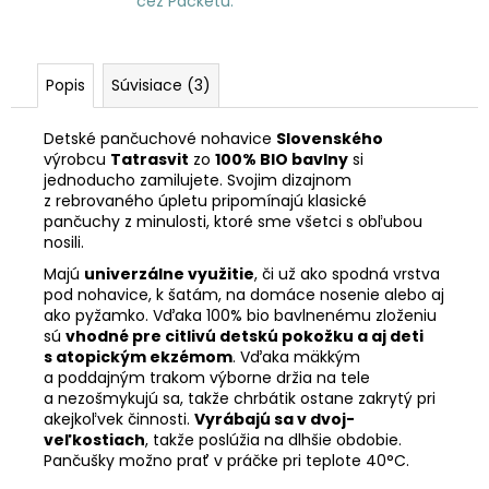
cez Packetu.
Popis
Súvisiace (3)
Detské pančuchové nohavice
Slovenského
výrobcu
Tatrasvit
zo
100% BIO bavlny
si
jednoducho zamilujete. Svojim dizajnom
z rebrovaného úpletu pripomínajú klasické
pančuchy z minulosti, ktoré sme všetci s obľubou
nosili.
Majú
univerzálne využitie
, či už ako spodná vrstva
pod nohavice, k šatám, na domáce nosenie alebo aj
ako pyžamko. Vďaka 100% bio bavlnenému zloženiu
sú
vhodné pre citlivú detskú pokožku a aj deti
s atopickým ekzémom
. Vďaka mäkkým
a poddajným trakom výborne držia na tele
a nezošmykujú sa, takže chrbátik ostane zakrytý pri
akejkoľvek činnosti.
Vyrábajú sa v dvoj-
veľkostiach
, takže poslúžia na dlhšie obdobie.
Pančušky možno prať v práčke pri teplote 40°C.