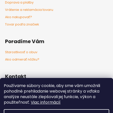
Doprava a platby
Vrátenie a reklamácia tovaru
Ako nakupovať?
Tovar podľa značiek
Poradíme Vám
Starostlivosť o obuv
Ako odmerať nôžku?
Kontakt
Používame súbory cookie, aby sme vám umožnili
info
@
nozkaobujsa.sk
pohodlné prehliadanie webovej stránky a vďaka
+421907383063
analýze neustále zlepšovali jej funkcie, výkon a
Nozkaobujsa.sk
použiteľnosť.
Viac informácií
Nozkaobujsa