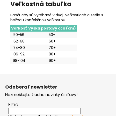
Veľkostná tabuľka
Pančuchy sú vyrábané v dvoj-veľkostiach a sedia s
bežnou konfekčnou veľkosťou.
Veľkosť
Výška postavy cca (cm)
50-56
50+
62-68
60+
74-80
70+
86-92
80+
98-104
90+
Z
á
Odoberať newsletter
p
Nezmeškajte žiadne novinky či zľavy!
ä
t
Email
i