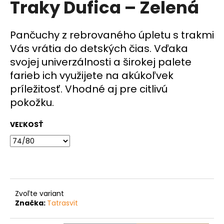
Traky Dufica – Zelená
á
j
Pančuchy z rebrovaného úpletu s trakmi
s
Vás vrátia do detských čias. Vďaka
ť
svojej univerzálnosti a širokej palete
?
farieb ich využijete na akúkoľvek
príležitosť. Vhodné aj pre citlivú
pokožku.
HĽADAŤ
VEĽKOSŤ
O
d
p
o
Zvoľte variant
r
Značka:
Tatrasvit
ú