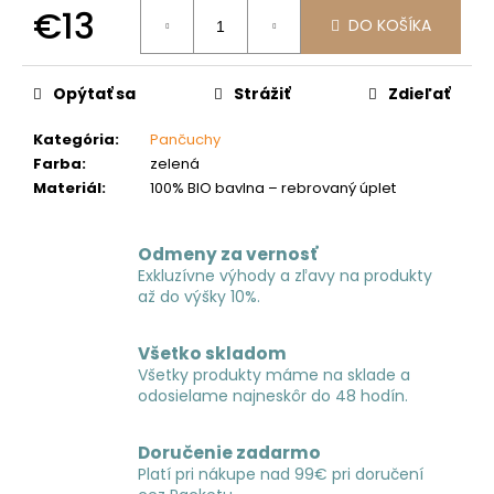
č
€13
a
DO KOŠÍKA
m
Jednotková
e
cena:
Opýtať sa
Strážiť
Zdieľať
Kategória
:
Pančuchy
Farba
:
zelená
Materiál
:
100% BIO bavlna – rebrovaný úplet
Odmeny za vernosť
Exkluzívne výhody a zľavy na produkty
až do výšky 10%.
Všetko skladom
Všetky produkty máme na sklade a
odosielame najneskôr do 48 hodín.
Doručenie zadarmo
Platí pri nákupe nad 99€ pri doručení