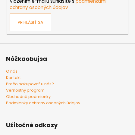
e
Vložením e-mailu súhlasíte s
podmienkami
ochrany osobných údajov
PRIHLÁSIŤ SA
Nôžkaobujsa
O nás
Kontakt
Prečo nakupovať u nás?
Vernostný program
Obchodné podmienky
Podmienky ochrany osobných údajov
Užitočné odkazy