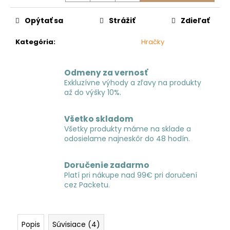
č
Jednotková
a
cena:
Opýtať sa
Strážiť
Zdieľať
m
e
Kategória
:
Hračky
Odmeny za vernosť
Exkluzívne výhody a zľavy na produkty
až do výšky 10%.
Všetko skladom
Všetky produkty máme na sklade a
odosielame najneskôr do 48 hodín.
Doručenie zadarmo
Platí pri nákupe nad 99€ pri doručení
cez Packetu.
Popis
Súvisiace (4)