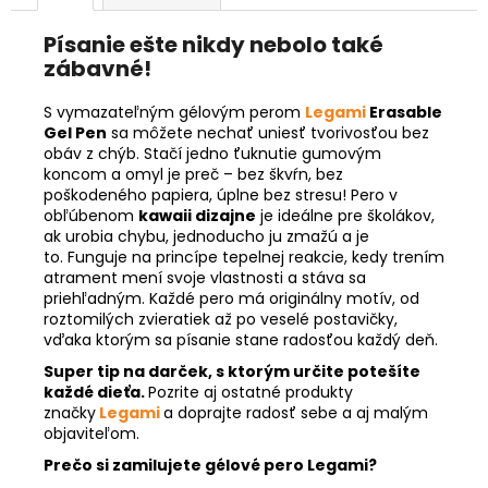
Písanie ešte nikdy nebolo také
zábavné!
S vymazateľným gélovým perom
Legami
Erasable
Gel Pen
sa môžete nechať uniesť tvorivosťou bez
obáv z chýb. Stačí jedno ťuknutie gumovým
koncom a omyl je preč – bez škvŕn, bez
poškodeného papiera, úplne bez stresu!
Pero v
obľúbenom
kawaii dizajne
je ideálne pre školákov,
ak urobia chybu, jednoducho ju zmažú a je
to.
Funguje na princípe tepelnej reakcie, kedy trením
atrament mení svoje vlastnosti a stáva sa
priehľadným.
Každé pero má originálny motív, od
roztomilých zvieratiek až po veselé postavičky,
vďaka ktorým sa písanie stane radosťou každý deň.
Super tip na darček, s ktorým určite potešíte
každé dieťa.
Pozrite aj ostatné produkty
značky
Legami
a doprajte radosť sebe a aj malým
objaviteľom.
Prečo si zamilujete gélové pero Legami?