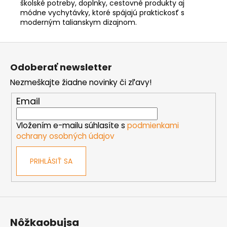
školské potreby, doplnky, cestovné produkty aj
módne vychytávky, ktoré spájajú praktickosť s
moderným talianskym dizajnom.
Z
á
Odoberať newsletter
p
Nezmeškajte žiadne novinky či zľavy!
ä
t
Email
i
e
Vložením e-mailu súhlasíte s
podmienkami
ochrany osobných údajov
PRIHLÁSIŤ SA
Nôžkaobujsa