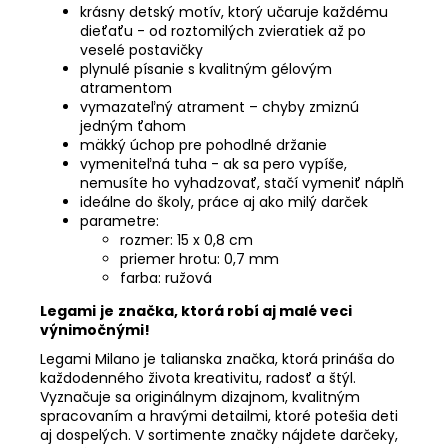
krásny detský motív, ktorý učaruje každému
dieťaťu - od roztomilých zvieratiek až po
veselé postavičky
plynulé písanie s kvalitným gélovým
atramentom
vymazateľný atrament – chyby zmiznú
jedným ťahom
mäkký úchop pre pohodlné držanie
vymeniteľná tuha - ak sa pero vypíše,
nemusíte ho vyhadzovať, stačí vymeniť náplň
ideálne do školy, práce aj ako milý darček
parametre:
rozmer: 15 x 0,8 cm
priemer hrotu: 0,7 mm
farba: ružová
Legami
je
značka, ktorá robí aj malé veci
výnimočnými!
Legami Milano je talianska značka, ktorá prináša do
každodenného života kreativitu, radosť a štýl.
Vyznačuje sa originálnym dizajnom, kvalitným
spracovaním a hravými detailmi, ktoré potešia deti
aj dospelých. V sortimente značky nájdete darčeky,