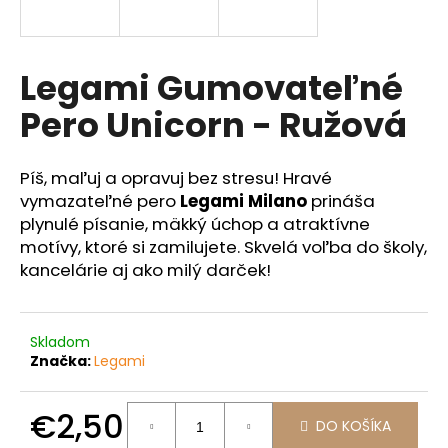
á
j
s
Legami Gumovateľné
ť
Pero Unicorn - Ružová
?
Píš, maľuj a opravuj bez stresu! Hravé
vymazateľné pero
Legami Milano
prináša
plynulé písanie, mäkký úchop a atraktívne
HĽADAŤ
motívy, ktoré si zamilujete. Skvelá voľba do školy,
kancelárie aj ako milý darček!
O
d
Skladom
p
Značka:
Legami
o
r
€2,50
ú
DO KOŠÍKA