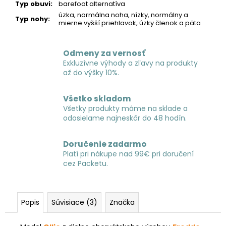
Typ obuvi
:
barefoot alternatíva
úzka, normálna noha, nízky, normálny a
Typ nohy
:
mierne vyšší priehlavok, úzky členok a päta
Odmeny za vernosť
Exkluzívne výhody a zľavy na produkty
až do výšky 10%.
Všetko skladom
Všetky produkty máme na sklade a
odosielame najneskôr do 48 hodín.
Doručenie zadarmo
Platí pri nákupe nad 99€ pri doručení
cez Packetu.
Popis
Súvisiace (3)
Značka