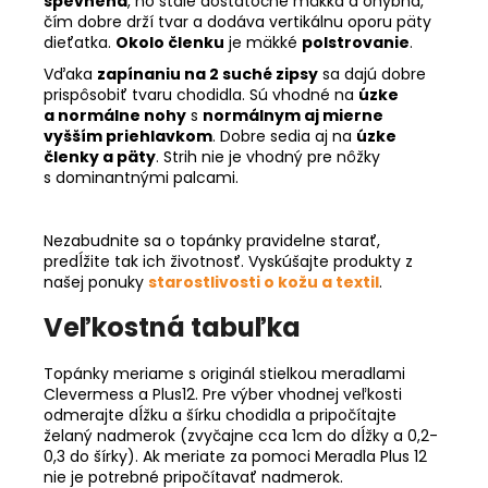
spevnená
, no stále dostatočne mäkká a ohybná,
čím dobre drží tvar a dodáva vertikálnu oporu päty
dieťatka.
Okolo členku
je mäkké
polstrovanie
.
Vďaka
zapínaniu na 2 suché zipsy
sa dajú dobre
prispôsobiť tvaru chodidla. Sú vhodné na
úzke
a normálne nohy
s
normálnym aj mierne
vyšším priehlavkom
. Dobre sedia aj na
úzke
členky a päty
. Strih nie je vhodný pre nôžky
s dominantnými palcami.
Nezabudnite sa o topánky pravidelne starať,
predĺžite tak ich životnosť. Vyskúšajte produkty z
našej ponuky
starostlivosti o kožu a textil
.
Veľkostná tabuľka
Topánky meriame s originál stielkou meradlami
Clevermess a Plus12. Pre výber vhodnej veľkosti
odmerajte dĺžku a šírku chodidla a pripočítajte
želaný nadmerok (zvyčajne cca 1cm do dĺžky a 0,2-
0,3 do šírky). Ak meriate za pomoci Meradla Plus 12
nie je potrebné pripočítavať nadmerok.