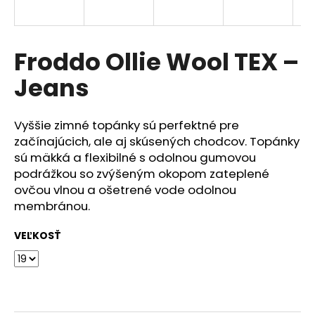
á
j
s
Froddo Ollie Wool TEX –
ť
Jeans
?
Vyššie zimné topánky sú perfektné pre
začínajúcich, ale aj skúsených chodcov. Topánky
sú mäkká a flexibilné s odolnou gumovou
HĽADAŤ
podrážkou so zvýšeným okopom zateplené
ovčou vlnou a ošetrené vode odolnou
membránou.
O
VEĽKOSŤ
d
p
o
r
ú