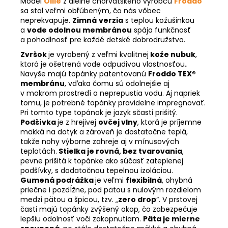
Model
Ollie
z dielne chorvátskeho výrobcu
Froddo
sa stal veľmi obľúbeným, čo nás vôbec
neprekvapuje.
Zimná
verzia
s teplou kožušinkou
a
vode odolnou membránou
spája funkčnosť
a pohodlnosť pre každé detské dobrodružstvo.
Zvršok
je vyrobený z veľmi kvalitnej
kože nubuk
,
ktorá je ošetrená vode odpudivou vlastnosťou
.
Navyše majú topánky patentovanú
Froddo TEX®
membránu
, vďaka čomu sú odolnejšie aj
v mokrom prostredí a neprepustia vodu. Aj napriek
tomu, je potrebné topánky pravidelne impregnovať.
Pri tomto type topánok je jazyk sčasti prišitý.
Podšívka
je z hrejivej
ovčej vlny
, ktorá je príjemne
mäkká na dotyk a zároveň je dostatočne teplá,
takže nohy výborne zahreje aj v mínusových
teplotách.
Stielka je rovná, bez tvarovania
,
pevne prišitá k topánke ako súčasť zateplenej
podšívky, s dodatočnou tepelnou izoláciou.
Gumená podrážka
je veľmi
flexibilná
, ohybná
priečne i pozdĺžne, pod pätou s nulovým rozdielom
medzi pätou a špicou, tzv. „
zero drop
“. V prstovej
časti majú topánky zvýšený okop, čo zabezpečuje
lepšiu odolnosť voči zakopnutiam.
Päta je mierne