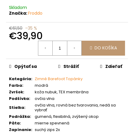
č
a
Skladom
m
Značka:
Froddo
e
€61,50
–35 %
€39,90
Jednotková
DO KOŠÍKA
cena:
Opýtať sa
Strážiť
Zdieľať
Kategória
:
Zimné Barefoot Topánky
Farba
:
modrá
Zvršok
:
koža nubuk, TEX membrána
Podšívka
:
ovčia vlna
ovčia vlna, rovná bez tvarovania, nedá sa
Stielka
:
vybrať
Podrážka
:
gumená, flexibilná, zvýšený okop
Päta
:
mierne spevnená
Zapínanie
:
suchý zips 2x