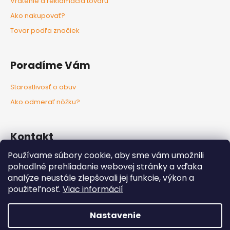
Vrátenie a reklamácia tovaru
Ako nakupovať?
Tovar podľa značiek
Poradíme Vám
Starostlivosť o obuv
Ako odmerať nôžku?
Kontakt
Používame súbory cookie, aby sme vám umožnili
info
@
nozkaobujsa.sk
pohodlné prehliadanie webovej stránky a vďaka
+421907383063
analýze neustále zlepšovali jej funkcie, výkon a
Nozkaobujsa.sk
použiteľnosť.
Viac informácií
Nozkaobujsa
Nastavenie
Vytvoril Shoptet