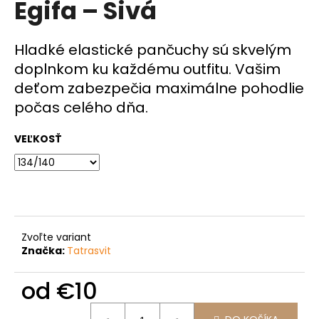
Egifa – Sivá
á
j
Hladké elastické pančuchy sú skvelým
s
doplnkom ku každému outfitu. Vašim
ť
deťom zabezpečia maximálne pohodlie
?
počas celého dňa.
VEĽKOSŤ
HĽADAŤ
O
Zvoľte variant
d
Značka:
Tatrasvit
p
o
od
€10
r
ú
Jednotková