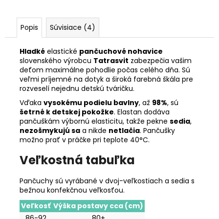
Popis
Súvisiace (4)
Hladké
elastické
pančuchové nohavice
slovenského výrobcu
Tatrasvit
zabezpečia vašim
deťom maximálne pohodlie počas celého dňa. Sú
veľmi príjemné na dotyk a široká farebná škála pre
rozveselí nejednu detskú tváričku.
Vďaka
vysokému podielu bavlny
, až
98%
, sú
šetrné k detskej pokožke
. Elastan dodáva
pančuškám výbornú elasticitu, takže pekne
sedia
,
nezošmykujú sa
a nikde
netlačia
. Pančušky
možno prať v práčke pri teplote 40°C.
Veľkostná tabuľka
Pančuchy sú vyrábané v dvoj-veľkostiach a sedia s
bežnou konfekčnou veľkosťou.
Veľkosť
Výška postavy cca (cm)
86-92
80+