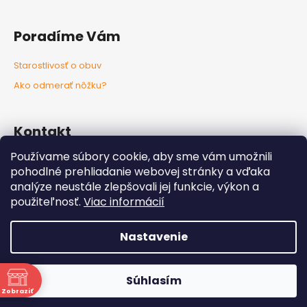
Poradíme Vám
Starostlivosť o obuv
Ako odmerať nôžku?
Kontakt
Používame súbory cookie, aby sme vám umožnili
info
@
nozkaobujsa.sk
pohodlné prehliadanie webovej stránky a vďaka
+421907383063
analýze neustále zlepšovali jej funkcie, výkon a
Nozkaobujsa.sk
použiteľnosť.
Viac informácií
Nozkaobujsa
Nastavenie
Vytvoril Shoptet
Copyright 2026
Nôžkaobujsa
. Všetky práva vyhradené.
Súhlasím
Upraviť nastavenie cookies
Zobraziť
ne