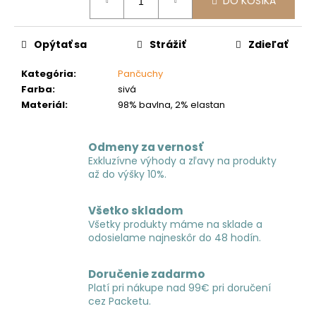
č
DO KOŠÍKA
cena:
a
m
Opýtať sa
Strážiť
Zdieľať
e
Kategória
:
Pančuchy
Farba
:
sivá
Materiál
:
98% bavlna, 2% elastan
Odmeny za vernosť
Exkluzívne výhody a zľavy na produkty
až do výšky 10%.
Všetko skladom
Všetky produkty máme na sklade a
odosielame najneskôr do 48 hodín.
Doručenie zadarmo
Platí pri nákupe nad 99€ pri doručení
cez Packetu.