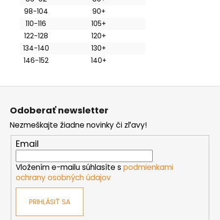
98-104
90+
110-116
105+
122-128
120+
134-140
130+
146-152
140+
Z
á
Odoberať newsletter
p
Nezmeškajte žiadne novinky či zľavy!
ä
t
Email
i
e
Vložením e-mailu súhlasíte s
podmienkami
ochrany osobných údajov
PRIHLÁSIŤ SA