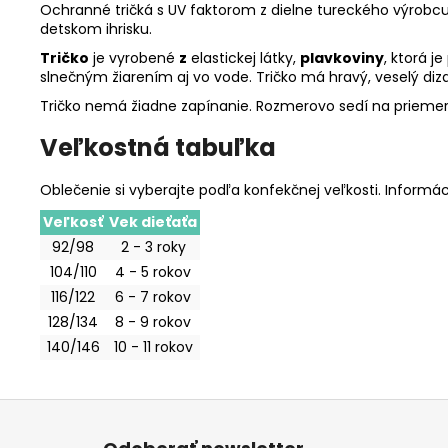
Ochranné tričká s UV faktorom z dielne tureckého výrobcu
detskom ihrisku.
Tričko
je vyrobené
z
elastickej látky,
plavkoviny
, ktorá 
slnečným žiarením aj vo vode. Tričko má hravý, veselý dizaj
Tričko nemá žiadne zapínanie. Rozmerovo sedí na priemer
Veľkostná tabuľka
Oblečenie si vyberajte podľa konfekčnej veľkosti. Informáci
Veľkosť
Vek dieťaťa
92/98
2 - 3 roky
104/110
4 - 5 rokov
116/122
6 - 7 rokov
128/134
8 - 9 rokov
140/146
10 - 11 rokov
Z
á