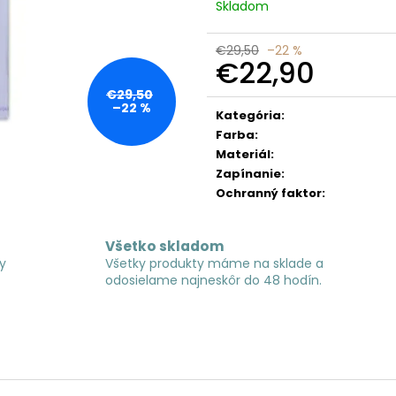
Skladom
€29,50
–22 %
€22,90
Jednotková
€29,50
–22 %
cena:
Kategória
:
Farba
:
Materiál
:
Zapínanie
:
Ochranný faktor
:
Všetko skladom
y
Všetky produkty máme na sklade a
odosielame najneskôr do 48 hodín.