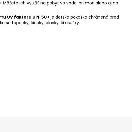
Môžete ich využiť na pobyt vo vode, pri mori alebo aj na
nému
UV faktoru UPF 50+
je detská pokožka chránená pred
o sú topánky, čiapky, plavky, či osušky.