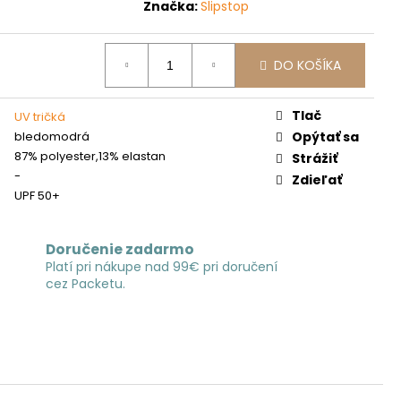
Značka:
Slipstop
DO KOŠÍKA
Tlač
UV tričká
bledomodrá
Opýtať sa
87% polyester,13% elastan
Strážiť
-
Zdieľať
UPF 50+
Doručenie zadarmo
Platí pri nákupe nad 99€ pri doručení
cez Packetu.