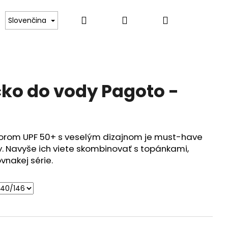
Hľadať
Prihlásenie
Nákupný
Kontakt
Slovenčina
košík
čko do vody Pagoto -
torom UPF 50+ s veselým dizajnom je must-have
y. Navyše ich viete skombinovať s topánkami,
ovnakej série.