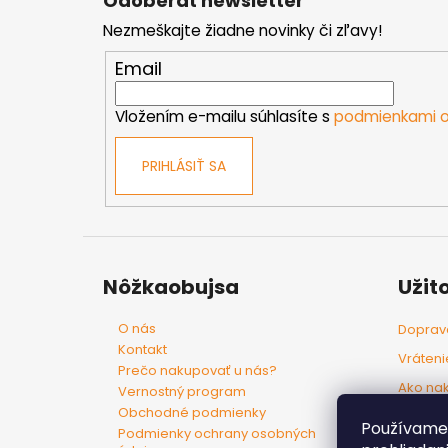
Odoberať newsletter
p
Nezmeškajte žiadne novinky či zľavy!
ä
t
Email
i
e
Vložením e-mailu súhlasíte s
podmienkami o
PRIHLÁSIŤ SA
Nôžkaobujsa
Užit
O nás
Doprava
Kontakt
Vráteni
Prečo nakupovať u nás?
Ako na
Vernostný program
Obchodné podmienky
Tovar p
Používame 
Podmienky ochrany osobných