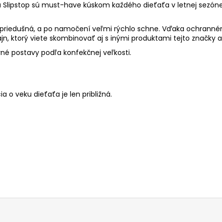
 Slipstop sú must-have kúskom každého dieťaťa v letnej sezóne. 
je priedušná, a po namočení veľmi rýchlo schne. Vďaka ochran
n, ktorý viete skombinovať aj s inými produktami tejto značky ak
né postavy podľa konfekčnej veľkosti.
a o veku dieťaťa je len približná.