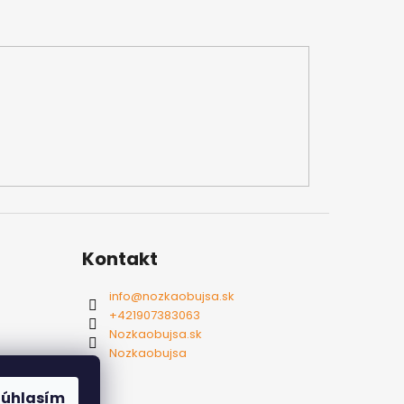
Kontakt
info
@
nozkaobujsa.sk
+421907383063
Nozkaobujsa.sk
Nozkaobujsa
Súhlasím