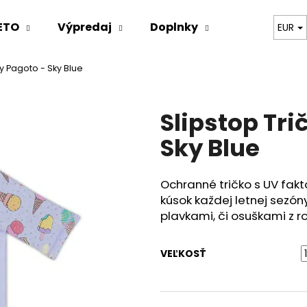
ETO
Výpredaj
Doplnky
Oblečenie
EUR
y Pagoto - Sky Blue
Čo potrebujete nájsť?
Slipstop Tri
HĽADAŤ
Sky Blue
Ochranné tričko s UV fak
Odporúčame
kúsok každej letnej sezón
plavkami, či osuškami z r
VEĽKOSŤ