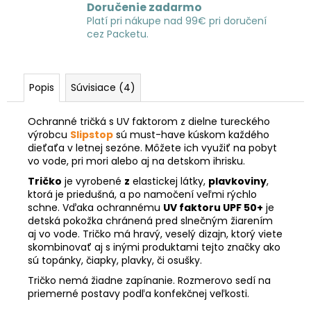
Doručenie zadarmo
Platí pri nákupe nad 99€ pri doručení
cez Packetu.
Popis
Súvisiace (4)
Ochranné tričká s UV faktorom z dielne tureckého
výrobcu
Slipstop
sú must-have kúskom každého
dieťaťa v letnej sezóne. Môžete ich využiť na pobyt
vo vode, pri mori alebo aj na detskom ihrisku.
Tričko
je vyrobené
z
elastickej látky,
plavkoviny
,
ktorá je priedušná, a po namočení veľmi rýchlo
schne. Vďaka ochrannému
UV faktoru UPF 50+
je
detská pokožka chránená pred slnečným žiarením
aj vo vode. Tričko má hravý, veselý dizajn, ktorý viete
skombinovať aj s inými produktami tejto značky ako
sú topánky, čiapky, plavky, či osušky.
Tričko nemá žiadne zapínanie. Rozmerovo sedí na
priemerné postavy podľa konfekčnej veľkosti.