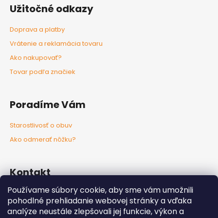
Užitočné odkazy
Doprava a platby
Vrátenie a reklamácia tovaru
Ako nakupovať?
Tovar podľa značiek
Poradíme Vám
Starostlivosť o obuv
Ako odmerať nôžku?
Kontakt
Používame súbory cookie, aby sme vám umožnili
info
@
nozkaobujsa.sk
pohodlné prehliadanie webovej stránky a vďaka
+421907383063
analýze neustále zlepšovali jej funkcie, výkon a
Nozkaobujsa.sk