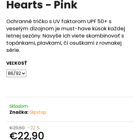
Hearts - Pink
á
j
Ochranné tričko s UV faktorom UPF 50+ s
s
veselým dizajnom je must-have kúsok každej
ť
letnej sezóny. Navyše ich viete skombinovať s
?
topánkami, plavkami, či osuškami z rovnakej
série.
VEĽKOSŤ
HĽADAŤ
O
d
Skladom
Značka:
Slipstop
p
o
r
€29,50
–22 %
€22,90
ú