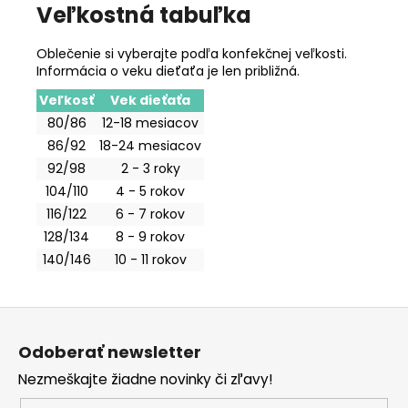
Veľkostná tabuľka
Oblečenie si vyberajte podľa konfekčnej veľkosti.
Informácia o veku dieťaťa je len približná.
Veľkosť
Vek dieťaťa
80/86
12-18 mesiacov
86/92
18-24 mesiacov
92/98
2 - 3 roky
104/110
4 - 5 rokov
116/122
6 - 7 rokov
128/134
8 - 9 rokov
140/146
10 - 11 rokov
Z
á
Odoberať newsletter
p
Nezmeškajte žiadne novinky či zľavy!
ä