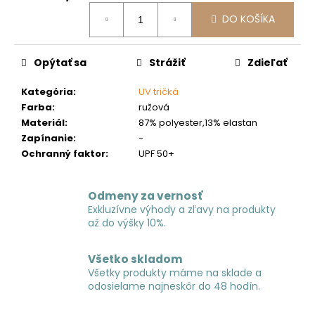
č
Jednotková
a
DO KOŠÍKA
cena:
m
e
Opýtať sa
Strážiť
Zdieľať
Kategória
:
UV tričká
Farba
:
ružová
Materiál
:
87% polyester,13% elastan
Zapínanie
:
-
Ochranný faktor
:
UPF 50+
Odmeny za vernosť
Exkluzívne výhody a zľavy na produkty
až do výšky 10%.
Všetko skladom
Všetky produkty máme na sklade a
odosielame najneskôr do 48 hodín.