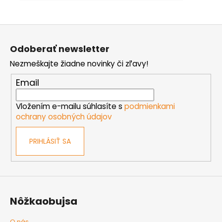
Z
á
Odoberať newsletter
p
Nezmeškajte žiadne novinky či zľavy!
ä
t
Email
i
e
Vložením e-mailu súhlasíte s
podmienkami
ochrany osobných údajov
PRIHLÁSIŤ SA
Nôžkaobujsa
O nás