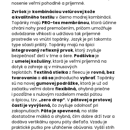
nosenie veľmi pohodlné a príjemné.
Zvršok
je
kombináciou velúrovej kože
a kvalitného textilu
v čierno modrej kombinácii.
Topánky majú
PRO-tex membránou
, ktorá účinne
chráni nohy pred premočením, pričom umožňuje
odvádzanie vlhkosti a udržiava tak príjemné
prostredie vo vnútri topánky. Jazyk je pri takomto
type sčasti prišitý. Topánky majú na špici
integrovaný reflexný prvok
, ktorý zvyšuje
bezpečnosť detí v tme a šere.
Podšívka
je
z
umelej kožušiny
, ktorá je veľmi príjemná na
dotyk a zahreje aj v mínusových
teplotách.
Textilná stielka
z fleecu
je
rovná, bez
tvarovania
a
dá sa
jednoducho
vybrať
.
Topánky
sú na novej
gumovej podrážke,
ktorá je už od
začiatku veľmi dobre
flexibilná,
ohybná priečne
i pozdĺžne s nulovým rozdielom medzi pätou
a špicou, tzv.
„zero drop“
. V
pätovej a prstovej
časti
je vyvýšená
,
čo zvyšuje odolnosť pri
zakopnutiach.
Päta je spevnená
, no stále
dostatočne mäkká a ohybná, čím dobre drží tvar a
dodáva vertikálnu oporu päty dieťaťa. Vzadu je
praktické putko pre uľahčenie obúvania. Vyšší strih