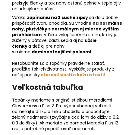
prekryje členky a tak nohy ostanú pekne v teple aj v
chladnejšom počasí.
Vďaka
zapínaniu na 2 suché zipsy
sa dajú dobre
prispôsobiť tvaru chodidla. Sú vhodné
na normálne
nohy, plutvičky s normálnym aj mierne vyšším
priehlavkom
. Vďaka vylepšenému strihu, ktorý je
zúžený v pätovej časti, sedia aj na
užšie
členky
a tiež aj pre nohy
s mierne
dominantnejšími palcami
.
Nezabudnite sa o topánky pravidelne starať,
predĺžite tak ich životnosť. Vyskúšajte produkty z
našej ponuky
starostlivosti o kožu a textil
.
Veľkostná tabuľka
Topánky meriame s originál stielkou meradlami
Clevermess a Plus12. Pre výber vhodnej veľkosti
odmerajte dĺžku a šírku chodidla a pripočítajte
želaný nadmerok (zvyčajne cca 1cm do dĺžky a 0,2-
0,3 do šírky). Ak meriate za pomoci Meradla Plus 12
nie je potrebné pripočítavať nadmerok.