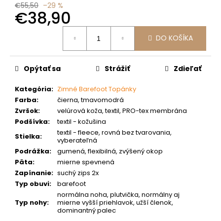
č
€55,50
–29 %
a
€38,90
m
Jednotková
e
DO KOŠÍKA
cena:
Opýtať sa
Strážiť
Zdieľať
Kategória
:
Zimné Barefoot Topánky
Farba
:
čierna, tmavomodrá
Zvršok
:
velúrová koža, textil, PRO-tex membrána
Podšívka
:
textil - kožušina
textil - fleece, rovná bez tvarovania,
Stielka
:
vyberateľná
Podrážka
:
gumená, flexibilná, zvýšený okop
Päta
:
mierne spevnená
Zapínanie
:
suchý zips 2x
Typ obuvi
:
barefoot
normálna noha, plutvička, normálny aj
Typ nohy
:
mierne vyšší priehlavok, užší členok,
dominantný palec