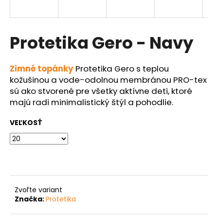
á
j
s
Protetika Gero - Navy
ť
?
Zimné topánky
Protetika Gero s teplou
kožušinou a vode-odolnou membránou PRO-tex
sú ako stvorené pre všetky aktívne deti, ktoré
majú radi minimalistický štýl a pohodlie.
HĽADAŤ
VEĽKOSŤ
O
d
p
o
Zvoľte variant
r
Značka:
Protetika
ú