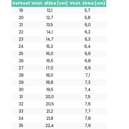
Veľkosť
Vnút. dĺžka (cm)
Vnút. šírka (cm)
19
12,1
5,7
20
12,7
5,8
21
13,5
6,0
22
14,1
6,2
23
14,7
6,3
24
15,3
6,4
25
16,0
6,6
26
16,5
6,8
27
17,0
6,9
28
18,0
7,1
29
18,8
7,3
30
19,5
7,4
31
20,0
7,5
32
20,5
7,6
33
21,2
7,7
34
21,8
7,8
35
22,4
7,9