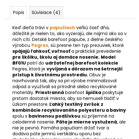
Popis
Súvisiace (4)
Keď dieťa trávi v
papučiach
veľkú časť dňa,
dôležité je nielen to, ako vyzerajú, ale najmä ako sa v
nich cíti.
Detské barefoot papuče, z dielne českého
výrobcu
Pegres,
sú presne ten typ prezuviek, ktoré
spájajú ľahkosť, voľnosť
a praktické prevedenie
pre škôlku, školu aj domáce nosenie.
Model
BF01U
patrí do
udržateľnej barefoot kolekcie
Pegres, ktorá je
vyvíjaná s dôrazom na šetrnejší
prístup k životnému prostrediu.
Obuv je
navrhovaná tak, aby sa pri výrobe minimalizoval
odpad a využívali sa prírodné alebo recyklované
materiály.
Priestranná
barefoot
špička
poskytuje
prstom dostatok miesta, aby sa nemuseli tlačiť v
úzkom priestore.
Ľahký textilný zvršok
z
kombinácie recyklovaného polyesteru a bavlny
spolu s
bavlnenou podšívkou
sú príjemné na
celodenné nosenie.
Päta je mierne vystužená
, ale
nie je pevná. Pomáha papučiam držať tvar a
dodáva päte jemnú vertikálnu oporu bez