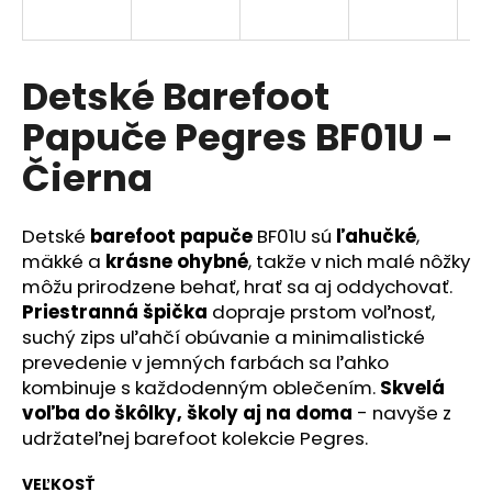
á
j
s
Detské Barefoot
ť
Papuče Pegres BF01U -
?
Čierna
Detské
barefoot papuče
BF01U sú
ľahučké
,
HĽADAŤ
mäkké a
krásne ohybné
, takže v nich malé nôžky
môžu prirodzene behať, hrať sa aj oddychovať.
Priestranná špička
dopraje prstom voľnosť,
suchý zips uľahčí obúvanie a minimalistické
O
prevedenie v jemných farbách sa ľahko
d
kombinuje s každodenným oblečením.
Skvelá
p
voľba do škôlky, školy aj na doma
- navyše z
o
udržateľnej barefoot kolekcie Pegres.
r
ú
VEĽKOSŤ