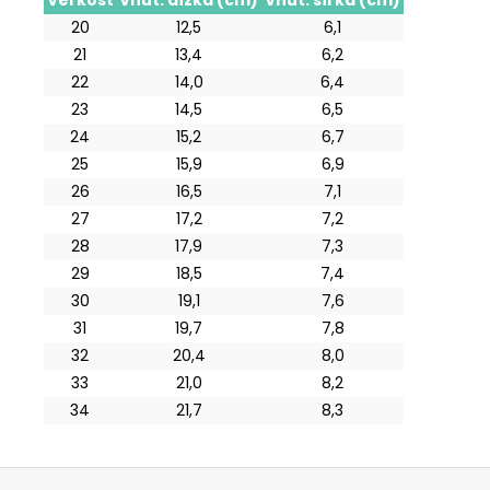
Veľkosť
Vnút. dĺžka (cm)
Vnút. šírka (cm)
20
12,5
6,1
21
13,4
6,2
22
14,0
6,4
23
14,5
6,5
24
15,2
6,7
25
15,9
6,9
26
16,5
7,1
27
17,2
7,2
28
17,9
7,3
29
18,5
7,4
30
19,1
7,6
31
19,7
7,8
32
20,4
8,0
33
21,0
8,2
34
21,7
8,3
Z