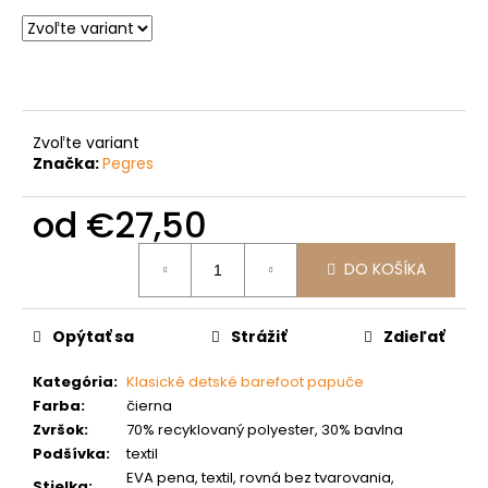
č
a
m
e
Zvoľte variant
Značka:
Pegres
od
€27,50
Jednotková
DO KOŠÍKA
cena:
Opýtať sa
Strážiť
Zdieľať
Kategória
:
Klasické detské barefoot papuče
Farba
:
čierna
Zvršok
:
70% recyklovaný polyester, 30% bavlna
Podšívka
:
textil
EVA pena, textil, rovná bez tvarovania,
Stielka
: