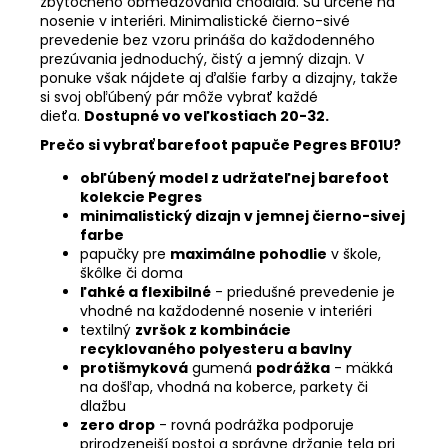
zbytočného obmedzovania chodidla. Sú určené na
nosenie v interiéri. Minimalistické čierno-sivé
prevedenie bez vzoru prináša do každodenného
prezúvania jednoduchý, čistý a jemný dizajn. V
ponuke však nájdete aj ďalšie farby a dizajny, takže
si svoj obľúbený pár môže vybrať každé
dieťa.
Dostupné vo veľkostiach 20-32.
Prečo si vybrať barefoot papuče Pegres BF01U?
obľúbený model z udržateľnej barefoot
kolekcie Pegres
minimalistický dizajn v jemnej čierno-sivej
farbe
papučky pre
maximálne pohodlie
v škole,
škôlke či doma
ľahké a flexibilné
- priedušné prevedenie je
vhodné na každodenné nosenie v interiéri
textilný
zvršok z kombinácie
recyklovaného polyesteru a bavlny
protišmyková
gumená
podrážka
- mäkká
na došľap, vhodná na koberce, parkety či
dlažbu
zero drop
-
rovná podrážka podporuje
prirodzenejší postoj a správne držanie tela pri