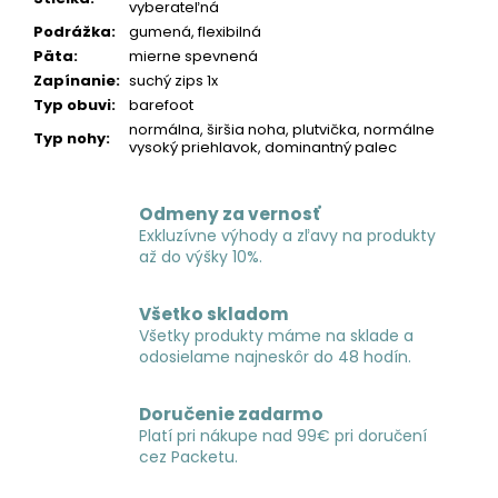
vyberateľná
Podrážka
:
gumená, flexibilná
Päta
:
mierne spevnená
Zapínanie
:
suchý zips 1x
Typ obuvi
:
barefoot
normálna, širšia noha, plutvička, normálne
Typ nohy
:
vysoký priehlavok, dominantný palec
Odmeny za vernosť
Exkluzívne výhody a zľavy na produkty
až do výšky 10%.
Všetko skladom
Všetky produkty máme na sklade a
odosielame najneskôr do 48 hodín.
Doručenie zadarmo
Platí pri nákupe nad 99€ pri doručení
cez Packetu.