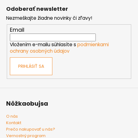
á
Odoberať newsletter
p
Nezmeškajte žiadne novinky či zľavy!
ä
t
Email
i
e
Vložením e-mailu súhlasíte s
podmienkami
ochrany osobných údajov
PRIHLÁSIŤ SA
Nôžkaobujsa
O nás
Kontakt
Prečo nakupovať u nás?
Vernostný program