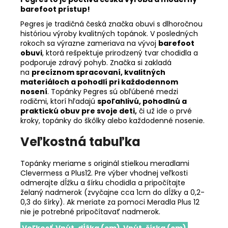
barefoot prístup!
Pegres je tradičná česká značka obuvi s dlhoročnou
históriou výroby kvalitných topánok. V posledných
rokoch sa výrazne zameriava na vývoj
barefoot
obuvi
, ktorá rešpektuje prirodzený tvar chodidla a
podporuje zdravý pohyb. Značka si zakladá
na
precíznom spracovaní, kvalitných
materiáloch a pohodlí pri každodennom
nosení
. Topánky Pegres sú obľúbené medzi
rodičmi, ktorí hľadajú
spoľahlivú, pohodlnú a
praktickú obuv pre svoje deti,
či už ide o prvé
kroky, topánky do škôlky alebo každodenné nosenie.
Veľkostná tabuľka
Topánky meriame s originál stielkou meradlami
Clevermess a Plus12. Pre výber vhodnej veľkosti
odmerajte dĺžku a šírku chodidla a pripočítajte
želaný nadmerok (zvyčajne cca 1cm do dĺžky a 0,2-
0,3 do šírky). Ak meriate za pomoci Meradla Plus 12
nie je potrebné pripočítavať nadmerok.