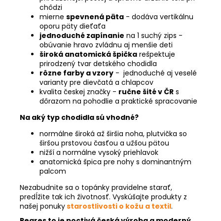
chôdzi
mierne
spevnená päta
- dodáva vertikálnu
oporu päty dieťaťa
jednoduché zapínanie
na 1 suchý zips -
obúvanie hravo zvládnu aj menšie deti
široká anatomická špička
rešpektuje
prirodzený tvar detského chodidla
rôzne farby a vzory
- jednoduché aj veselé
varianty pre dievčatá a chlapcov
kvalita českej značky -
ručne šité v ČR
s
dôrazom na pohodlie a praktické spracovanie
Na aký typ chodidla sú vhodné?
normálne široká až širšia noha, plutvička so
širšou prstovou časťou a užšou pätou
nižší a normálne vysoký priehlavok
anatomická špica pre nohy s dominantným
palcom
Nezabudnite sa o topánky pravidelne starať,
predĺžite tak ich životnosť. Vyskúšajte produkty z
našej ponuky
starostlivosti o kožu a textil
.
Pegres to je poctivá česká výroba a moderný