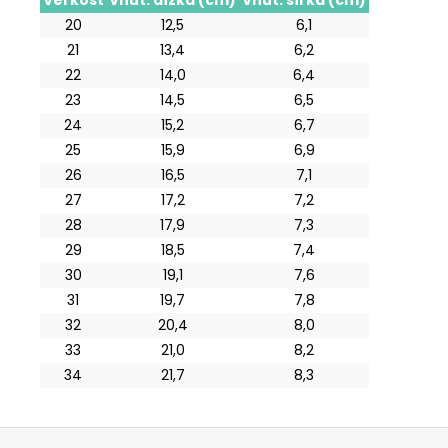
Veľkosť
Vnút. dĺžka (cm)
Vnút. šírka (cm)
20
12,5
6,1
21
13,4
6,2
22
14,0
6,4
23
14,5
6,5
24
15,2
6,7
25
15,9
6,9
26
16,5
7,1
27
17,2
7,2
28
17,9
7,3
29
18,5
7,4
30
19,1
7,6
31
19,7
7,8
32
20,4
8,0
33
21,0
8,2
34
21,7
8,3
Z