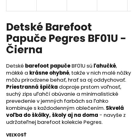
á
j
s
Detské Barefoot
ť
Papuče Pegres BF01U -
?
Čierna
Detské
barefoot papuče
BF01U sú
ľahučké
,
HĽADAŤ
mäkké a
krásne ohybné
, takže v nich malé nôžky
môžu prirodzene behať, hrať sa aj oddychovať.
Priestranná špička
dopraje prstom voľnosť,
suchý zips uľahčí obúvanie a minimalistické
O
prevedenie v jemných farbách sa ľahko
d
kombinuje s každodenným oblečením.
Skvelá
p
voľba do škôlky, školy aj na doma
- navyše z
o
udržateľnej barefoot kolekcie Pegres.
r
ú
VEĽKOSŤ