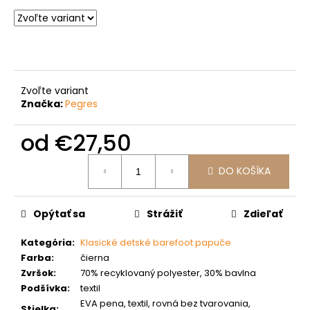
č
a
m
e
Zvoľte variant
Značka:
Pegres
od
€27,50
Jednotková
DO KOŠÍKA
cena:
Opýtať sa
Strážiť
Zdieľať
Kategória
:
Klasické detské barefoot papuče
Farba
:
čierna
Zvršok
:
70% recyklovaný polyester, 30% bavlna
Podšívka
:
textil
EVA pena, textil, rovná bez tvarovania,
Stielka
: