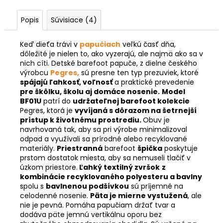
Popis
Súvisiace (4)
Keď dieťa trávi v
papučiach
veľkú časť dňa,
dôležité je nielen to, ako vyzerajú, ale najmä ako sa v
nich cíti.
Detské barefoot papuče, z dielne českého
výrobcu
Pegres,
sú presne ten typ prezuviek, ktoré
spájajú ľahkosť, voľnosť
a praktické prevedenie
pre škôlku, školu aj domáce nosenie.
Model
BF01U
patrí do
udržateľnej barefoot kolekcie
Pegres, ktorá je
vyvíjaná s dôrazom na šetrnejší
prístup k životnému prostrediu.
Obuv je
navrhovaná tak, aby sa pri výrobe minimalizoval
odpad a využívali sa prírodné alebo recyklované
materiály.
Priestranná
barefoot
špička
poskytuje
prstom dostatok miesta, aby sa nemuseli tlačiť v
úzkom priestore.
Ľahký textilný zvršok
z
kombinácie recyklovaného polyesteru a bavlny
spolu s
bavlnenou podšívkou
sú príjemné na
celodenné nosenie.
Päta je mierne vystužená
, ale
nie je pevná. Pomáha papučiam držať tvar a
dodáva päte jemnú vertikálnu oporu bez