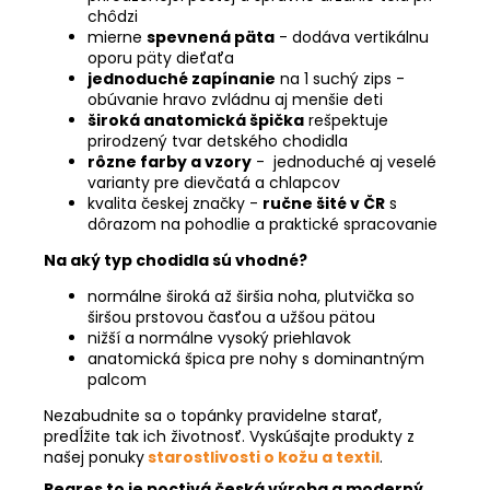
chôdzi
mierne
spevnená päta
- dodáva vertikálnu
oporu päty dieťaťa
jednoduché zapínanie
na 1 suchý zips -
obúvanie hravo zvládnu aj menšie deti
široká anatomická špička
rešpektuje
prirodzený tvar detského chodidla
rôzne farby a vzory
- jednoduché aj veselé
varianty pre dievčatá a chlapcov
kvalita českej značky -
ručne šité v ČR
s
dôrazom na pohodlie a praktické spracovanie
Na aký typ chodidla sú vhodné?
normálne široká až širšia noha, plutvička so
širšou prstovou časťou a užšou pätou
nižší a normálne vysoký priehlavok
anatomická špica pre nohy s dominantným
palcom
Nezabudnite sa o topánky pravidelne starať,
predĺžite tak ich životnosť. Vyskúšajte produkty z
našej ponuky
starostlivosti o kožu a textil
.
Pegres to je poctivá česká výroba a moderný