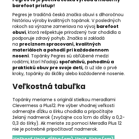
barefoot prístup!
Pegres je tradičná česká značka obuvi s dlhoročnou
históriou výroby kvalitných topánok. V posledných
rokoch sa výrazne zameriava na vývoj
barefoot
obuvi
, ktorá rešpektuje prirodzený tvar chodidla a
podporuje zdravý pohyb. Značka si zakladá
na
precíznom spracovaní, kvalitných
materiáloch a pohodlí pri každodennom
nosení
. Topánky Pegres sú obľúbené medzi
rodičmi, ktorí hľadajú
spoľahlivú, pohodlnú a
praktickú obuv pre svoje deti,
či už ide o prvé
kroky, topánky do škôlky alebo každodenné nosenie.
Veľkostná tabuľka
Topánky meriame s originál stielkou meradlami
Clevermess a Plus12. Pre výber vhodnej veľkosti
odmerajte dĺžku a šírku chodidla a pripočítajte
želaný nadmerok (zvyčajne cca 1cm do dĺžky a 0,2-
0,3 do šírky). Ak meriate za pomoci Meradla Plus 12
nie je potrebné pripočítavať nadmerok.