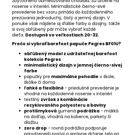
zbytočného obmedzovania chodidla. Sú určené na
nosenie v interiéri. Minimalistické čierno-sivé
prevedenie bez vzoru prináša do každodenného
prezúvania jednoduchý, čistý a jemný dizajn. V
ponuke však nájdete aj ďalšie farby a dizajny, takže
si svoj obľúbený pár môže vybrať každé
dieťa.
Dostupné vo veľkostiach 20-32.
Prečo si vybrať barefoot papuče Pegres BF01U?
obľúbený model z udržateľnej barefoot
kolekcie Pegres
minimalistický dizajn v jemnej čierno-sivej
farbe
papučky pre
maximálne pohodlie
v škole,
škôlke či doma
ľahké a flexibilné
- priedušné prevedenie je
vhodné na každodenné nosenie v interiéri
textilný
zvršok z kombinácie
recyklovaného polyesteru a bavlny
protišmyková
gumená
podrážka
- mäkká
na došľap, vhodná na koberce, parkety či
dlažbu
zero drop
-
rovná podrážka podporuje
prirodzenejší postoj a správne držanie tela pri