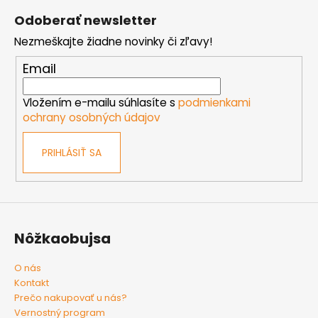
á
Odoberať newsletter
p
Nezmeškajte žiadne novinky či zľavy!
ä
t
Email
i
e
Vložením e-mailu súhlasíte s
podmienkami
ochrany osobných údajov
PRIHLÁSIŤ SA
Nôžkaobujsa
O nás
Kontakt
Prečo nakupovať u nás?
Vernostný program