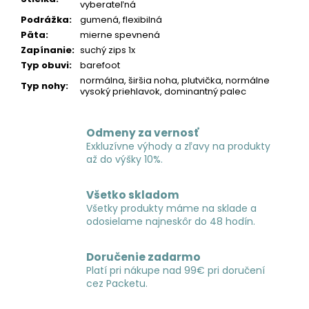
vyberateľná
Podrážka
:
gumená, flexibilná
Päta
:
mierne spevnená
Zapínanie
:
suchý zips 1x
Typ obuvi
:
barefoot
normálna, širšia noha, plutvička, normálne
Typ nohy
:
vysoký priehlavok, dominantný palec
Odmeny za vernosť
Exkluzívne výhody a zľavy na produkty
až do výšky 10%.
Všetko skladom
Všetky produkty máme na sklade a
odosielame najneskôr do 48 hodín.
Doručenie zadarmo
Platí pri nákupe nad 99€ pri doručení
cez Packetu.