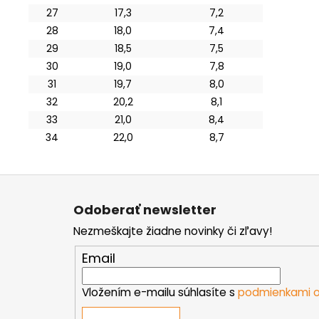
27
17,3
7,2
28
18,0
7,4
29
18,5
7,5
30
19,0
7,8
31
19,7
8,0
32
20,2
8,1
33
21,0
8,4
34
22,0
8,7
Z
á
Odoberať newsletter
p
Nezmeškajte žiadne novinky či zľavy!
ä
t
Email
i
e
Vložením e-mailu súhlasíte s
podmienkami o