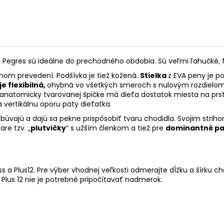
Pegres sú ideálne do prechodného obdobia. Sú veľmi ľahučké, fle
bnom prevedení. Podšívka je tiež kožená.
Stielka
z EVA peny je po
 flexibilná,
ohybná vo všetkých smeroch s nulovým rozdielom
a anatomicky tvarovanej špičke má dieťa dostatok miesta na prst
vertikálnu oporu päty dieťatka.
búvajú a dajú sa pekne prispôsobiť tvaru chodidla. Svojim stri
re tzv. „
plutvičky
“ s užším členkom a tiež pre
dominantné pa
 a Plus12. Pre výber vhodnej veľkosti odmerajte dĺžku a šírku c
a Plus 12 nie je potrebné pripočítavať nadmerok.