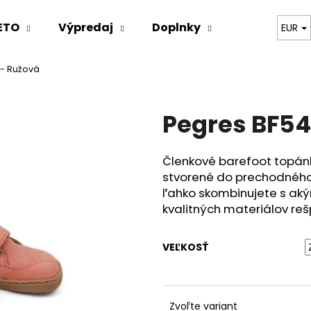
ETO
Výpredaj
Doplnky
Oblečenie
EUR
 - Ružová
Čo potrebujete nájsť?
Pegres BF54
HĽADAŤ
Členkové barefoot topánk
stvorené do prechodného
Odporúčame
ľahko skombinujete s aký
kvalitných materiálov reš
VEĽKOSŤ
Zvoľte variant