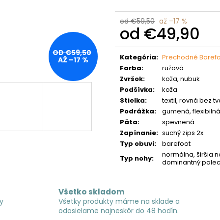
od €59,50
až –17 %
od
€49,90
Jednotková
OD €59,50
cena:
Kategória
:
Prechodné Baref
AŽ –17 %
Farba
:
ružová
Zvršok
:
koža, nubuk
Podšívka
:
koža
Stielka
:
textil, rovná bez 
Podrážka
:
gumená, flexibiln
Päta
:
spevnená
Zapínanie
:
suchý zips 2x
Typ obuvi
:
barefoot
normálna, širšia n
Typ nohy
:
dominantný palec,
Všetko skladom
y
Všetky produkty máme na sklade a
odosielame najneskôr do 48 hodín.