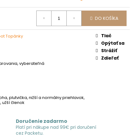
DO KOŠÍKA
Tlač
oot Topánky
Opýtať sa
Strážiť
Zdieľať
tvarovania, vyberateľná
á
oha, plutvička, nižší a normálny priehlavok,
 užší členok
Doručenie zadarmo
Platí pri nákupe nad 99€ pri doručení
cez Packetu.