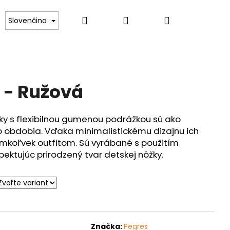
Hľadať
Prihlásenie
Nákupný
Kontakt
Slovenčina
košík
 - Ružová
y s flexibilnou gumenou podrážkou sú ako
 obdobia. Vďaka minimalistickému dizajnu ich
mkoľvek outfitom. Sú vyrábané s použitím
pektujúc prirodzený tvar detskej nôžky.
Značka:
Pegres