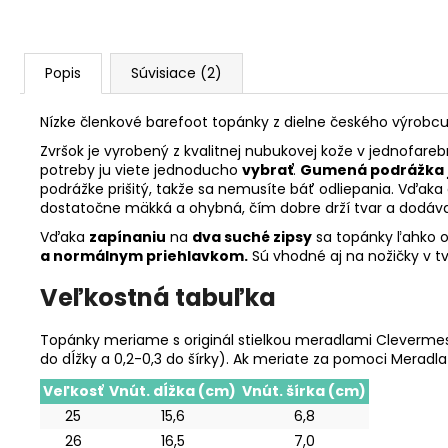
Popis
Súvisiace (2)
Nízke členkové barefoot topánky z dielne českého výrobcu 
Zvršok je vyrobený z kvalitnej nubukovej kože v jednofare
potreby ju viete jednoducho
vybrať
.
Gumená podrážka je
podrážke prišitý, takže sa nemusíte báť odliepania. Vďak
dostatočne mäkká a ohybná, čím dobre drží tvar a dodáva 
Vďaka
zapínaniu
na
dva suché zipsy
sa topánky ľahko o
a normálnym priehlavkom.
Sú vhodné aj na nožičky v tva
Veľkostná tabuľka
Topánky meriame s originál stielkou meradlami Clevermess
do dĺžky a 0,2-0,3 do šírky). Ak meriate za pomoci Meradl
Veľkosť
Vnút. dĺžka (cm)
Vnút. šírka (cm)
25
15,6
6,8
26
16,5
7,0