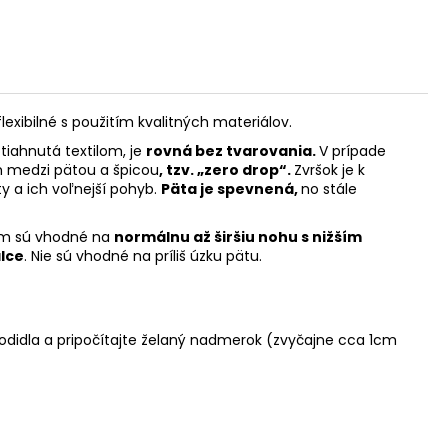
xibilné s použitím kvalitných materiálov.
tiahnutá textilom, je
rovná bez tvarovania.
V prípade
 medzi pätou a špicou
, tzv. „zero drop“.
Zvršok je k
y a ich voľnejší pohyb.
Päta je spevnená,
no stále
hom sú vhodné na
normálnu až širšiu nohu s nižším
lce
. Nie sú vhodné na príliš úzku pätu.
hodidla a pripočítajte želaný nadmerok (zvyčajne cca 1cm