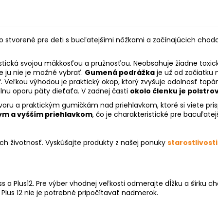
 stvorené pre deti s bucľatejšími nôžkami a začínajúcich chodcov.
ristická svojou mäkkosťou a pružnosťou. Neobsahuje žiadne toxic
e ju nie je možné vybrať.
Gumená podrážka
je už od začiatku
“. Veľkou výhodou je praktický okop, ktorý zvyšuje odolnosť to
álnu oporu päty dieťaťa. V zadnej časti
okolo členku je polstro
ru a praktickým gumičkám nad priehlavkom, ktoré si viete pris
m a vyšším priehlavkom
, čo je charakteristické pre bacuľat
ich životnosť. Vyskúšajte produkty z našej ponuky
starostlivosti
 a Plus12. Pre výber vhodnej veľkosti odmerajte dĺžku a šírku c
a Plus 12 nie je potrebné pripočítavať nadmerok.