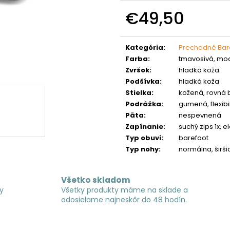
€49,50
Jednotková
cena:
Kategória
:
Prechodné Bar
Farba
:
tmavosivá, mo
Zvršok
:
hladká koža
Podšívka
:
hladká koža
Stielka
:
kožená, rovná 
Podrážka
:
gumená, flexib
Päta
:
nespevnená
Zapínanie
:
suchý zips 1x, 
Typ obuvi
:
barefoot
Typ nohy
:
normálna, širši
Všetko skladom
y
Všetky produkty máme na sklade a
odosielame najneskôr do 48 hodín.