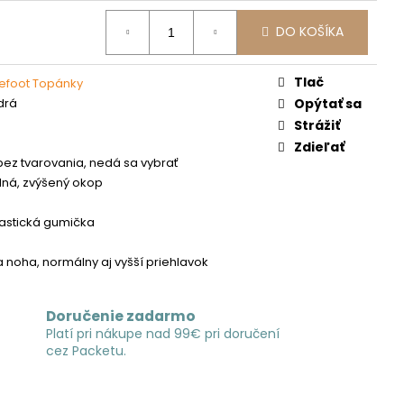
DO KOŠÍKA
Tlač
efoot Topánky
drá
Opýtať sa
Strážiť
Zdieľať
bez tvarovania, nedá sa vybrať
ilná, zvýšený okop
elastická gumička
a noha, normálny aj vyšší priehlavok
Doručenie zadarmo
Platí pri nákupe nad 99€ pri doručení
cez Packetu.