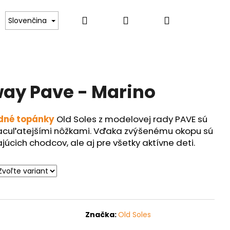
Hľadať
Prihlásenie
Nákupný
Kontakt
Slovenčina
košík
way Pave - Marino
dné topánky
Old Soles z modelovej rady PAVE sú
bacuľatejšími nôžkami. Vďaka zvýšenému okopu sú
júcich chodcov, ale aj pre všetky aktívne deti.
Značka:
Old Soles