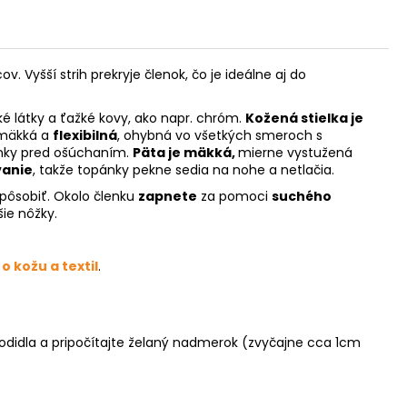
 Vyšší strih prekryje členok, čo je ideálne aj do
ké látky a ťažké kovy, ako napr. chróm.
Kožená stielka je
 mäkká a
flexibilná
, ohybná vo všetkých smeroch s
pánky pred ošúchaním.
Päta je mäkká,
mierne vystužená
vanie
, takže topánky pekne sedia na nohe a netlačia.
pôsobiť. Okolo členku
zapnete
za pomoci
suchého
ejšie nôžky.
 o kožu a textil
.
hodidla a pripočítajte želaný nadmerok (zvyčajne cca 1cm