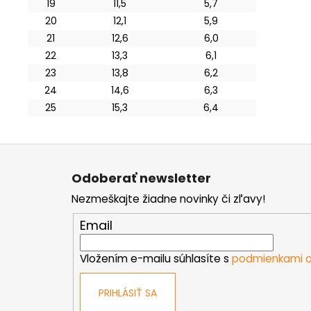
19
11,5
5,7
20
12,1
5,9
21
12,6
6,0
22
13,3
6,1
23
13,8
6,2
24
14,6
6,3
25
15,3
6,4
Z
á
Odoberať newsletter
p
Nezmeškajte žiadne novinky či zľavy!
ä
t
Email
i
e
Vložením e-mailu súhlasíte s
podmienkami o
PRIHLÁSIŤ SA