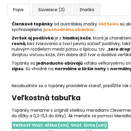
Popis
Súvisiace (3)
Značka
Členkové topánky
od austrálskej značky
Old Soles
sú ako
sychravejšieho
prechodného obdobia.
Zvršok aj podšívka
je z
hladkej kože
, ktorá je charakte
rovná,
bez tvarovania a tvorí pevnú súčasť podšívky, takž
nulovým rozdielom medzi pätou a špicou, tzv. „
zero drop
dvojitou vrstvou kože, čím dobre drží tvar a dodáva vertik
Topánky sa
jednoducho obúvajú
vďaka veľkorysému otvo
zipsu
. Sú vhodné na
normálne a širšie nohy
s
normálny
Nezabudnite sa o topánky pravidelne starať, predĺžite tak 
Veľkostná tabuľka
Topánky meriame s originál stielkou meradlami Clevermess
do dĺžky a 0,2-0,3 do šírky). Ak meriate za pomoci Meradl
Veľkosť
Vnút. dĺžka (cm)
Vnút. šírka (cm)