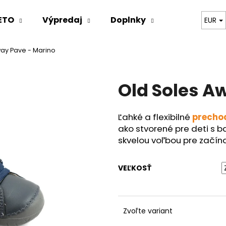
ETO
Výpredaj
Doplnky
Oblečenie
EUR
way Pave - Marino
Čo potrebujete nájsť?
Old Soles A
HĽADAŤ
Ľahké a flexibilné
precho
ako stvorené pre deti s 
Odporúčame
skvelou voľbou pre začína
VEĽKOSŤ
Zvoľte variant