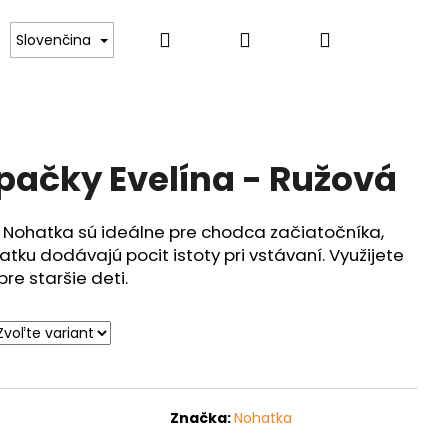
Hľadať
Prihlásenie
Nákupný
Kontakt
Slovenčina
košík
ačky Evelína - Ružová
Nohatka sú ideálne pre chodca začiatočníka,
atku dodávajú pocit istoty pri vstávaní. Využijete
re staršie deti.
Značka:
Nohatka