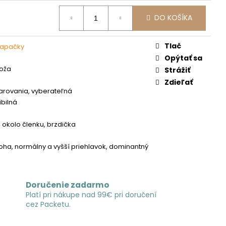
DO KOŠÍKA
Tlač
capačky
Opýtať sa
koža
Strážiť
Zdieľať
tvarovania, vyberateľná
ibilná
 okolo členku, brzdička
noha, normálny a vyšší priehlavok, dominantný
Doručenie zadarmo
Platí pri nákupe nad 99€ pri doručení
cez Packetu.