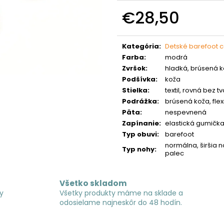
€28,50
Jednotková
cena:
Kategória
:
Detské barefoot 
Farba
:
modrá
Zvršok
:
hladká, brúsená 
Podšívka
:
koža
Stielka
:
textil, rovná bez 
Podrážka
:
brúsená koža, flex
Päta
:
nespevnená
Zapínanie
:
elastická gumička
Typ obuvi
:
barefoot
normálna, širšia 
Typ nohy
:
palec
Všetko skladom
y
Všetky produkty máme na sklade a
odosielame najneskôr do 48 hodín.