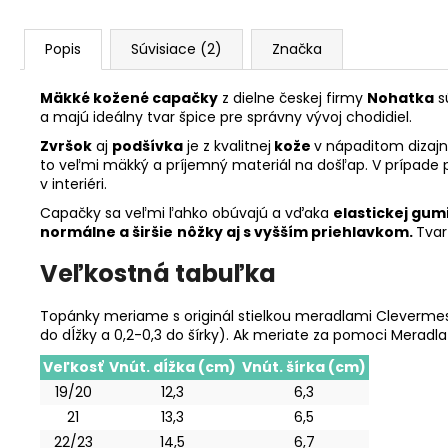
Popis
Súvisiace (2)
Značka
Mäkké kožené capačky
z dielne českej firmy
Nohatka
s
a majú ideálny tvar špice pre správny vývoj chodidiel.
Zvršok
aj
podšívka
je z kvalitnej
kože
v nápaditom dizajn
to veľmi mäkký a príjemný materiál na došľap. V prípade 
v interiéri.
Capačky sa veľmi ľahko obúvajú a vďaka
elastickej gum
normálne a širšie
nôžky aj s vyšším priehlavkom.
Tvar
Veľkostná tabuľka
Topánky meriame s originál stielkou meradlami Clevermess
do dĺžky a 0,2-0,3 do šírky). Ak meriate za pomoci Meradl
Veľkosť
Vnút. dĺžka (cm)
Vnút. šírka (cm)
19/20
12,3
6,3
21
13,3
6,5
22/23
14,5
6,7