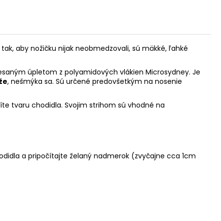
tak, aby nožičku nijak neobmedzovali, sú mäkké, ľahké
česaným úpletom z polyamidových vlákien Microsydney. Je
že
, nešmýka sa. Sú určené predovšetkým na nosenie
íte tvaru chodidla. Svojim strihom sú vhodné na
hodidla a pripočítajte želaný nadmerok (zvyčajne cca 1cm