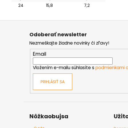
24
15,8
7,2
Z
á
Odoberať newsletter
p
Nezmeškajte žiadne novinky či zľavy!
ä
t
Email
i
e
Vložením e-mailu súhlasíte s
podmienkami o
PRIHLÁSIŤ SA
Nôžkaobujsa
Užit