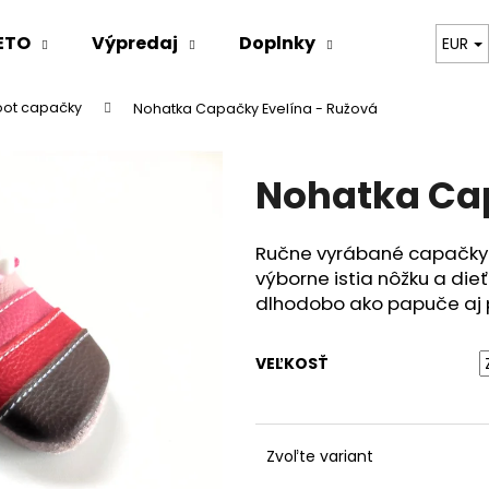
ETO
Výpredaj
Doplnky
Oblečenie
EUR
oot capačky
Nohatka Capačky Evelína - Ružová
Čo potrebujete nájsť?
Nohatka Cap
HĽADAŤ
Ručne vyrábané capačky 
výborne istia nôžku a dieť
Odporúčame
dlhodobo ako papuče aj p
VEĽKOSŤ
Zvoľte variant