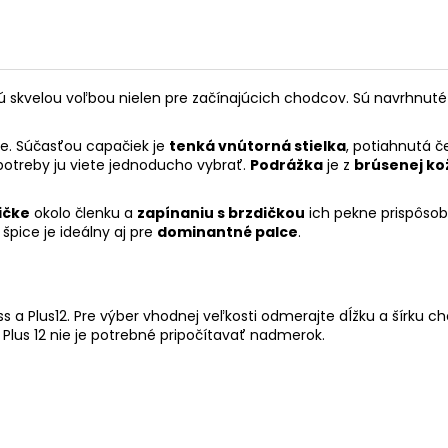
ú skvelou voľbou nielen pre začínajúcich chodcov. Sú navrhnuté 
e. Súčasťou capačiek je
tenká vnútorná stielka
, potiahnutá 
potreby ju viete jednoducho vybrať.
Podrážka
je z
brúsenej ko
ičke
okolo členku a
zapínaniu s brzdičkou
ich pekne prispôsob
 špice je ideálny aj pre
dominantné palce
.
 a Plus12. Pre výber vhodnej veľkosti odmerajte dĺžku a šírku c
a Plus 12 nie je potrebné pripočítavať nadmerok.