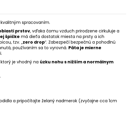
a kvalitným spracovaním.
oblasti prstov
, vďaka čomu vzduch prirodzene cirkuluje a
j špičke
má dieťa dostatok miesta na prsty a ich
cou, tzv. „
zero drop
“. Zabezpečí bezpečnú a pohodlnú
hnutá, používaním sa to vyrovná.
Päta je mierne
i.
, ktorý je vhodný na
úzku nohu s nižším a normálnym
.
hodidla a pripočítajte želaný nadmerok (zvyčajne cca 1cm