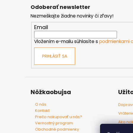
á
Odoberať newsletter
p
Nezmeškajte žiadne novinky či zľavy!
ä
t
Email
i
e
Vložením e-mailu súhlasíte s
podmienkami o
PRIHLÁSIŤ SA
Nôžkaobujsa
Užit
O nás
Doprava
Kontakt
Vráteni
Prečo nakupovať u nás?
Ako na
Vernostný program
Obchodné podmienky
Tovar p