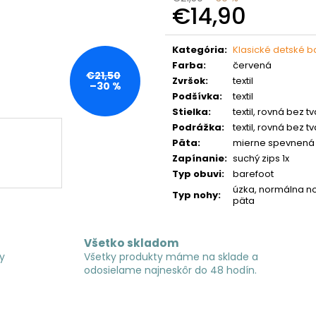
€14,90
Jednotková
cena:
Kategória
:
Klasické detské 
Farba
:
červená
€21,50
Zvršok
:
textil
–30 %
Podšívka
:
textil
Stielka
:
textil, rovná bez 
Podrážka
:
textil, rovná bez 
Päta
:
mierne spevnená
Zapínanie
:
suchý zips 1x
Typ obuvi
:
barefoot
úzka, normálna no
Typ nohy
:
päta
Všetko skladom
y
Všetky produkty máme na sklade a
odosielame najneskôr do 48 hodín.