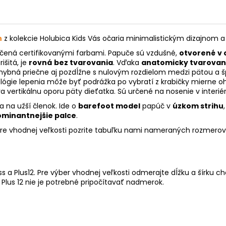
h
z kolekcie Holubica Kids Vás očaria minimalistickým dizajnom 
lačená certifikovanými farbami. Papuče sú vzdušné,
otvorené
v 
išitá, je
rovná
bez tvarovania
. Vďaka
anatomicky tvarovane
hybná priečne aj pozdĺžne s nulovým rozdielom medzi pätou a špi
ógie lepenia môže byť podrážka po vybratí z krabičky mierne o
a vertikálnu oporu päty dieťatka. Sú určené na nosenie v interiér
a na užší členok. Ide o
barefoot model
papúč v
úzkom strihu
minantnejšie palce
.
ere vhodnej veľkosti pozrite tabuľku nami nameraných rozmerov
 a Plus12. Pre výber vhodnej veľkosti odmerajte dĺžku a šírku c
a Plus 12 nie je potrebné pripočítavať nadmerok.