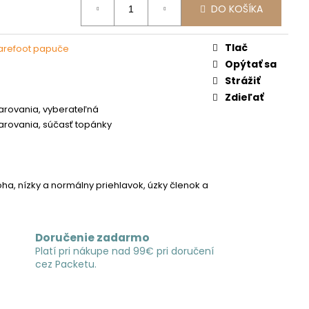
DO KOŠÍKA
Tlač
barefoot papuče
Opýtať sa
Strážiť
Zdieľať
tvarovania, vyberateľná
tvarovania, súčasť topánky
ha, nízky a normálny priehlavok, úzky členok a
Doručenie zadarmo
Platí pri nákupe nad 99€ pri doručení
cez Packetu.