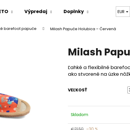
ETO
Výpredaj
Doplnky
Oblečenie
EUR
ské barefoot papuče
Milash Papuče Holubica – Červená
Čo potrebujete nájsť?
Milash Papu
HĽADAŤ
Ľahké a flexibilné barefo
ako stvorené na úzke nôž
Odporúčame
VEĽKOSŤ
Skladom
€21,50
–30 %