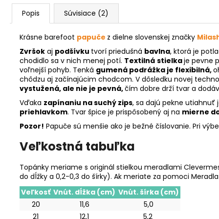
Popis
Súvisiace (2)
Krásne barefoot
papuče
z dielne slovenskej značky
Milas
Zvršok
aj
podšívku
tvorí priedušná
bavlna
, ktorá je pot
chodidlo sa v nich menej potí.
Textilná
stielka
je pevne pr
voľnejší pohyb. Tenká
gumená podrážka je flexibilná,
o
chôdzu aj začínajúcim chodcom. V dôsledku novej technol
vystužená, ale nie je pevná,
čím dobre drží tvar a dodáv
Vďaka
zapínaniu na suchý zips
, sa dajú pekne utiahnuť j
priehlavkom
. Tvar špice je prispôsobený aj na
mierne do
Pozor!
Papuče sú menšie ako je bežné číslovanie. Pri výb
Veľkostná tabuľka
Topánky meriame s originál stielkou meradlami Clevermess
do dĺžky a 0,2-0,3 do šírky). Ak meriate za pomoci Meradl
Veľkosť
Vnút. dĺžka (cm)
Vnút. šírka (cm)
20
11,6
5,0
21
12,1
5,2