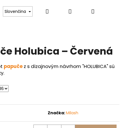
Hľadať
Prihlásenie
Nákupný
Kontakt
Slovenčina
košík
če Holubica – Červená
ot
papuče
z s dizajnovým návrhom "HOLUBICA" sú
ky.
Značka:
Milash