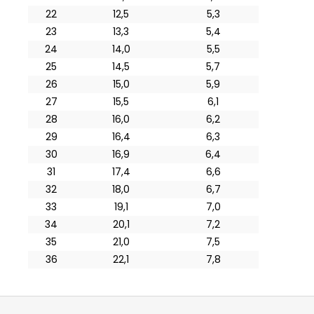
22
12,5
5,3
23
13,3
5,4
24
14,0
5,5
25
14,5
5,7
26
15,0
5,9
27
15,5
6,1
28
16,0
6,2
29
16,4
6,3
30
16,9
6,4
31
17,4
6,6
32
18,0
6,7
33
19,1
7,0
34
20,1
7,2
35
21,0
7,5
36
22,1
7,8
Z