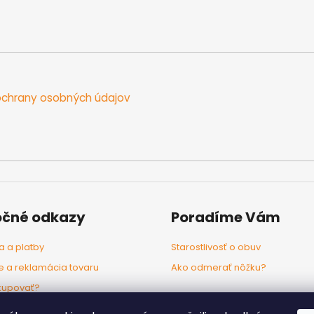
chrany osobných údajov
očné odkazy
Poradíme Vám
 a platby
Starostlivosť o obuv
e a reklamácia tovaru
Ako odmerať nôžku?
kupovať?
odľa značiek