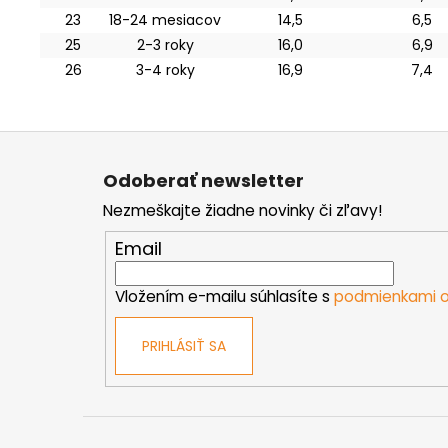
23
18-24 mesiacov
14,5
6,5
25
2-3 roky
16,0
6,9
26
3-4 roky
16,9
7,4
Z
á
Odoberať newsletter
p
Nezmeškajte žiadne novinky či zľavy!
ä
t
Email
i
e
Vložením e-mailu súhlasíte s
podmienkami o
PRIHLÁSIŤ SA