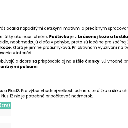
ás očaria nápaditými detskými motívmi a precíznym spracovaním
vé látky ako napr. chróm.
Podšívka
je z
brúsenej kože a textilu
odidla, neobmedzujú dieťa v pohybe, preto sú ideálne pre začí
 kože
, ktorá je jemne protišmyková. Pri aktívnom využívaní na 
nie v interiéri.
 obúvajú a dobre sa prispôsobia aj na
užšie členky
. Sú vhodné p
antnými palcami
.
 a Plus12. Pre výber vhodnej veľkosti odmerajte dĺžku a šírku c
 Plus 12 nie je potrebné pripočítavať nadmerok.
 (cm)