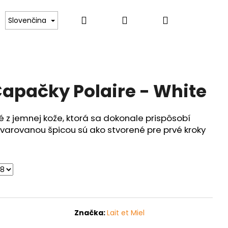
Hľadať
Prihlásenie
Nákupný
Kontakt
Slovenčina
košík
 Capačky Polaire - White
 z jemnej kože, ktorá sa dokonale prispôsobí
tvarovanou špicou sú ako stvorené pre prvé kroky
Značka:
Lait et Miel