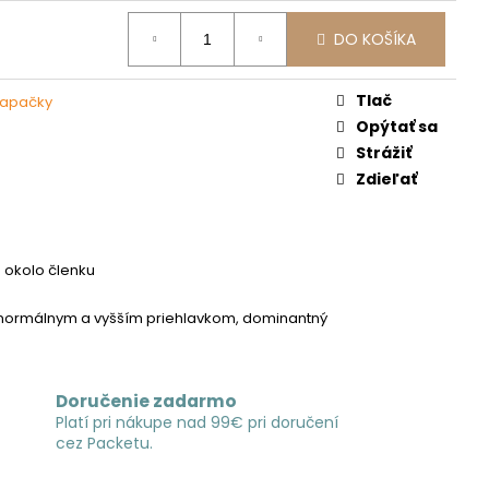
DO KOŠÍKA
Tlač
capačky
Opýtať sa
Strážiť
Zdieľať
 okolo členku
normálnym a vyšším priehlavkom, dominantný
Doručenie zadarmo
Platí pri nákupe nad 99€ pri doručení
cez Packetu.