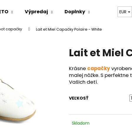
ETO
Výpredaj
Doplnky
Oblečenie
EUR
oot capačky
Lait et Miel Capačky Polaire - White
Čo potrebujete nájsť?
Lait et Miel
HĽADAŤ
Krásne
capačky
vyrobené
malej nôžke. S perfektne 
Odporúčame
Vašich detí.
VEĽKOSŤ
Skladom