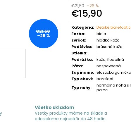
€21,50
–26 %
€15,90
Jednotková
cena:
Kategória
:
Detské barefoot 
€21,50
Farba
:
biela
–26 %
Zvršok
:
hladká koža
Podšívka
:
brúsená koža
Stielka
:
-
Podrážka
:
koža, flexibilná
Päta
:
nespevnená
Zapínanie
:
elastická gumička
Typ obuvi
:
barefoot
normálna noha s 
Typ nohy
:
palec
Všetko skladom
y
Všetky produkty máme na sklade a
odosielame najneskôr do 48 hodín.