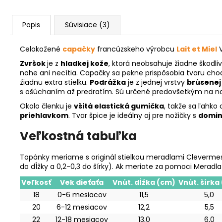
Popis
Súvisiace (3)
Celokožené
capačky
francúzskeho výrobcu
Lait et Miel
V
Zvršok
je z
hladkej kože
, ktorá neobsahuje žiadne škodli
nohe ani necítia. Capačky sa pekne prispôsobia tvaru ch
žiadnu extra stielku.
Podrážka
je z jednej vrstvy
brúsenej
s ošúchaním až predratím. Sú určené predovšetkým na nose
Okolo členku je
všitá elastická gumička
, takže sa ľahko
priehlavkom
. Tvar špice je ideálny aj pre nožičky s
domin
Veľkostná tabuľka
Topánky meriame s originál stielkou meradlami Clevermess
do dĺžky a 0,2-0,3 do šírky). Ak meriate za pomoci Meradla
Veľkosť
Vek dieťaťa
Vnút. dĺžka (cm)
Vnút. šírka
18
0-6 mesiacov
11,5
5,0
20
6-12 mesiacov
12,2
5,5
22
12-18 mesiacov
13,0
6,0