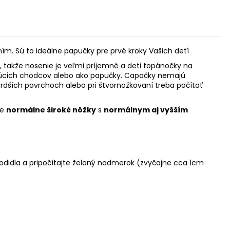
. Sú to ideálne papučky pre prvé kroky Vašich detí
, takže nosenie je veľmi príjemné a deti topánočky na
najúcich chodcov alebo ako papučky. Capačky nemajú
tvrdších povrchoch alebo pri štvornožkovaní treba počítať
re
normálne široké nôžky
s
normálnym aj vyšším
hodidla a pripočítajte želaný nadmerok (zvyčajne cca 1cm