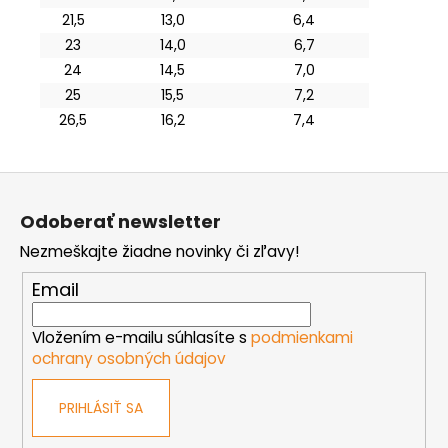
21,5
13,0
6,4
23
14,0
6,7
24
14,5
7,0
25
15,5
7,2
26,5
16,2
7,4
Z
á
Odoberať newsletter
p
Nezmeškajte žiadne novinky či zľavy!
ä
t
Email
i
e
Vložením e-mailu súhlasíte s
podmienkami
ochrany osobných údajov
PRIHLÁSIŤ SA