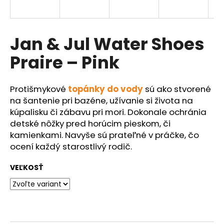
á
j
s
Jan & Jul Water Shoes
ť
Praire – Pink
?
Protišmykové
topánky do vody
sú ako stvorené
na šantenie pri bazéne, užívanie si života na
kúpalisku či zábavu pri mori. Dokonale ochránia
HĽADAŤ
detské nôžky pred horúcim pieskom, či
kamienkami.
Navyše sú prateľné v práčke, čo
ocení každý starostlivý rodič.
O
VEĽKOSŤ
d
p
o
r
ú