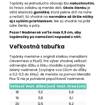
Topánky sa jednoducho obúvajú iba
našuchnutím
,
čo hravo zvládnu aj menšie deti.
Okolo členku
je
všitá elastická
gumička
, ktorá pekne drží na nohe
a netlačí. Sú vhodné na
normálne až širšie nôžky
aj s vyšším priehlavkom
. Nie sú vhodné na príliš
úzke členky a päty.
Pozor! Nadmerok voľte max 0,5 cm, aby
topánočky po namočení nepadali z nôh.
Veľkostná tabuľka
Topánky meriame s originál stielkou meradlami
Clevermess a Plus12. Pre výber vhodnej veľkosti
odmerajte dĺžku a šírku chodidla a pripočítajte
želaný nadmerok (zvyčajne cca 1,0cm do dĺžky
a 0,2-0,3 do šírky). Ak meriate za pomoci Meradla
Plus 12 nie je potrebné pripočítavať nadmerok.
Veľkosť
Vnút. dĺžka (cm)
Vnút. šírka (cm)
18
11,3
5,9
19
11,8
6,1
20
12,5
6,2