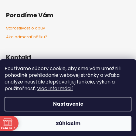
Poradíme Vám
Starostlivosť o obuv
Ako odmerať nôžku?
Kontakt
Používame súbory cookie, aby sme vám umožnili
info
@
nozkaobujsa.sk
pohodlné prehliadanie webovej stránky a vďaka
+421907383063
analýze neustále zlepšovali jej funkcie, výkon a
Nozkaobujsa.sk
použiteľnosť.
Viac informácií
Nozkaobujsa
Nastavenie
Vytvoril Shoptet
Copyright 2026
Nôžkaobujsa
. Všetky práva vyhradené.
Súhlasím
Upraviť nastavenie cookies
Zobraziť
ne