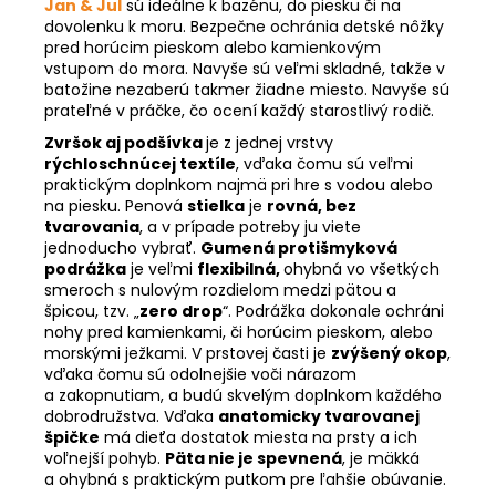
Jan & Jul
sú ideálne k bazénu, do piesku či na
dovolenku k moru. Bezpečne ochránia detské nôžky
pred horúcim pieskom alebo kamienkovým
vstupom do mora. Navyše sú veľmi skladné, takže v
batožine nezaberú takmer žiadne miesto.
Navyše sú
prateľné v práčke, čo ocení každý starostlivý rodič.
Zvršok aj podšívka
je z jednej vrstvy
rýchloschnúcej textíle
, vďaka čomu sú veľmi
praktickým doplnkom najmä pri hre s vodou alebo
na piesku. Penová
stielka
je
rovná, bez
tvarovania
, a v prípade potreby ju viete
jednoducho vybrať.
Gumená protišmyková
podrážka
je veľmi
flexibilná,
o
hybná vo všetkých
smeroch s nulovým rozdielom medzi pätou a
špicou, tzv. „
zero drop
“. Podrážka dokonale ochráni
nohy pred kamienkami, či horúcim pieskom, alebo
morskými ježkami. V prstovej časti je
zvýšený okop
,
vďaka čomu sú odolnejšie voči nárazom
a zakopnutiam, a budú skvelým doplnkom každého
dobrodružstva. Vďaka
anatomicky tvarovanej
špičke
má dieťa dostatok miesta na prsty a ich
voľnejší pohyb.
Päta nie je spevnená
, je mäkká
a ohybná s praktickým putkom pre ľahšie obúvanie.