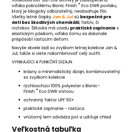
®
vďaka pokročilému Bionic Finish
Eco DWR povlaku,
ktorý je bilogicky odbúrateľný, neobsahuje flór.
Všetky letné čiapky
Jan & Jul
sú
bezpečné pre
deti bez škodlivých chemikálii
, farbív, či
roztokov. Šiltovka má vzadu
praktické zapínanie
s
elastickým pásikom, vďaka čomu sa dokonale
prispôsobí rastúcim deťom.
Navyše skvele ladí so zvyškom letnej kolekcie Jan &
Jul, takže si viete nakombinovať celý outfit.
VYNIKAJÚCI A FUNKČNÝ DIZAJN
krásny a minimalistický dizajn, kombinovateľný
so zvyškom kolekcie
rýchloschúci 100% polyester s Bionic-
®
Finish
Eco DWR vrstvou
ochranný faktor UPF 50+
praktické zapínanie - rastúca
vnútorný lem odvádza pot a udržuje chlad
Veľkostná tabuľka