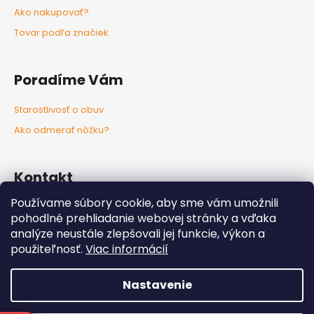
Ako nakupovať?
Tovar podľa značiek
Poradíme Vám
Starostlivosť o obuv
Ako odmerať nôžku?
Kontakt
Používame súbory cookie, aby sme vám umožnili
info
@
nozkaobujsa.sk
pohodlné prehliadanie webovej stránky a vďaka
+421907383063
analýze neustále zlepšovali jej funkcie, výkon a
Nozkaobujsa.sk
použiteľnosť.
Viac informácií
Nozkaobujsa
Nastavenie
Vytvoril Shoptet