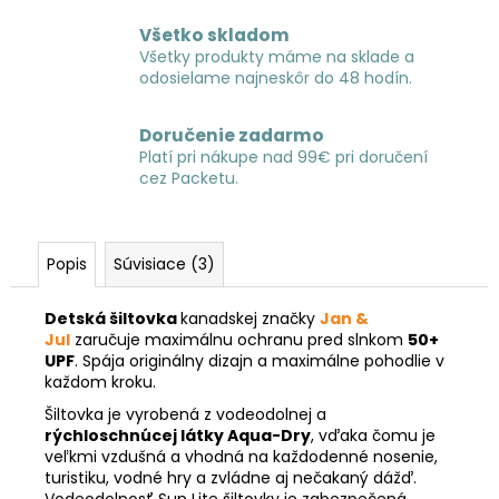
Všetko skladom
Všetky produkty máme na sklade a
odosielame najneskôr do 48 hodín.
Doručenie zadarmo
Platí pri nákupe nad 99€ pri doručení
cez Packetu.
Popis
Súvisiace (3)
Detská šiltovka
kanadskej značky
Jan &
Jul
zaručuje maximálnu ochranu pred slnkom
50+
UPF
. Spája originálny dizajn a maximálne pohodlie v
každom kroku.
Šiltovka je vyrobená z vodeodolnej a
rýchloschnúcej látky Aqua-Dry
, vďaka čomu je
veľkmi vzdušná a vhodná na každodenné nosenie,
turistiku, vodné hry a zvládne aj nečakaný dážď.
Vodeodolnosť Sun Lite šiltovky je zabezpečená