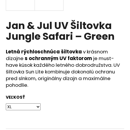
á
j
s
Jan & Jul UV Šiltovka
ť
Jungle Safari – Green
?
Letná rýchloschnúca šiltovka
v krásnom
dizajne
s ochranným UV faktorom
je must-
have kúsok každého letného dobrodružstva. UV
HĽADAŤ
šiltovka Sun Lite kombinuje dokonalú ochranu
pred slnkom, originálny dizajn a maximálne
pohodlie.
O
VEĽKOSŤ
d
p
o
r
ú