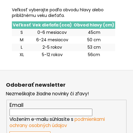
Veľkosť vyberajte podľa obvodu hlavy alebo
približnému veku dieťaťa.
Veľkosť
Vek dieťaťa (cca)
Obvod hlavy (cm)
S
0-6 mesiacov
45cm
M
6-24 mesiacov
50 cm
L
2-5 rokov
53 cm
XL
5-12 rokov
56cm
Z
á
Odoberať newsletter
p
Nezmeškajte žiadne novinky či zľavy!
ä
t
Email
i
e
Vložením e-mailu súhlasíte s
podmienkami
ochrany osobných údajov