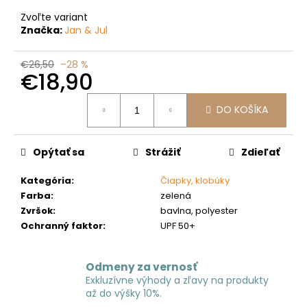
č
a
Zvoľte variant
m
Značka:
Jan & Jul
e
€26,50
–28 %
€18,90
Jednotková
DO KOŠÍKA
cena:
Opýtať sa
Strážiť
Zdieľať
Kategória
:
Čiapky, klobúky
Farba
:
zelená
Zvršok
:
bavlna, polyester
Ochranný faktor
:
UPF 50+
Odmeny za vernosť
Exkluzívne výhody a zľavy na produkty
až do výšky 10%.