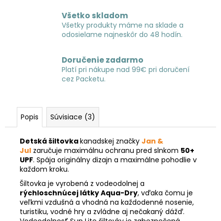
Všetko skladom
Všetky produkty máme na sklade a
odosielame najneskôr do 48 hodín.
Doručenie zadarmo
Platí pri nákupe nad 99€ pri doručení
cez Packetu.
Popis
Súvisiace (3)
Detská šiltovka
kanadskej značky
Jan &
Jul
zaručuje maximálnu ochranu pred slnkom
50+
UPF
. Spája originálny dizajn a maximálne pohodlie v
každom kroku.
Šiltovka je vyrobená z vodeodolnej a
rýchloschnúcej látky Aqua-Dry
, vďaka čomu je
veľkmi vzdušná a vhodná na každodenné nosenie,
turistiku, vodné hry a zvládne aj nečakaný dážď.
Vodeodolnosť Sun Lite šiltovky je zabezpečená