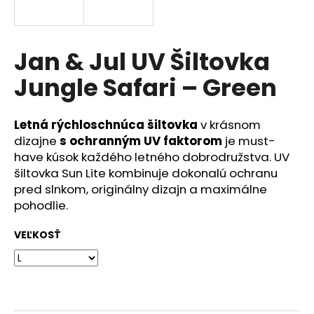
á
j
s
Jan & Jul UV Šiltovka
ť
Jungle Safari – Green
?
Letná rýchloschnúca šiltovka
v krásnom
dizajne
s ochranným UV faktorom
je must-
have kúsok každého letného dobrodružstva. UV
HĽADAŤ
šiltovka Sun Lite kombinuje dokonalú ochranu
pred slnkom, originálny dizajn a maximálne
pohodlie.
O
VEĽKOSŤ
d
p
o
r
ú