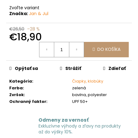
č
a
Zvoľte variant
m
Značka:
Jan & Jul
e
€26,50
–28 %
€18,90
Jednotková
DO KOŠÍKA
cena:
Opýtať sa
Strážiť
Zdieľať
Kategória
:
Čiapky, klobúky
Farba
:
zelená
Zvršok
:
bavlna, polyester
Ochranný faktor
:
UPF 50+
Odmeny za vernosť
Exkluzívne výhody a zľavy na produkty
až do výšky 10%.