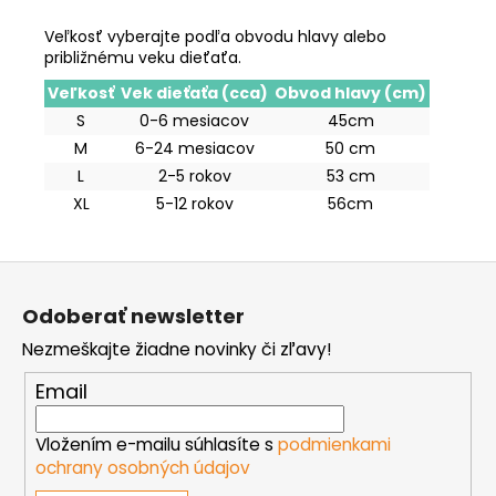
Veľkosť vyberajte podľa obvodu hlavy alebo
približnému veku dieťaťa.
Veľkosť
Vek dieťaťa (cca)
Obvod hlavy (cm)
S
0-6 mesiacov
45cm
M
6-24 mesiacov
50 cm
L
2-5 rokov
53 cm
XL
5-12 rokov
56cm
Z
á
Odoberať newsletter
p
Nezmeškajte žiadne novinky či zľavy!
ä
t
Email
i
e
Vložením e-mailu súhlasíte s
podmienkami
ochrany osobných údajov