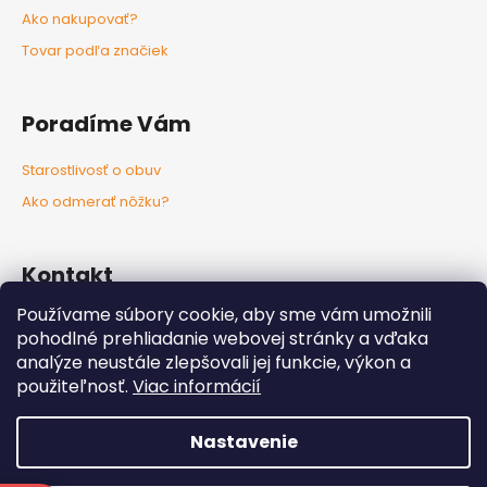
Ako nakupovať?
Tovar podľa značiek
Poradíme Vám
Starostlivosť o obuv
Ako odmerať nôžku?
Kontakt
Používame súbory cookie, aby sme vám umožnili
info
@
nozkaobujsa.sk
pohodlné prehliadanie webovej stránky a vďaka
+421907383063
analýze neustále zlepšovali jej funkcie, výkon a
Nozkaobujsa.sk
použiteľnosť.
Viac informácií
Nozkaobujsa
Nastavenie
Vytvoril Shoptet