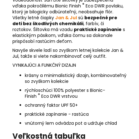
®
vďaka pokročilému Bionic Finish
Eco DWR povlaku,
ktorý je bilogicky odbúrateľný, neobsahuje flór.
Všetky letné čiapky
Jan & Jul
sú
bezpečné pre
deti bez škodlivých chemikálii
, farbív, či
roztokov. Šiltovka má vzadu
praktické zapínanie
s
elastickým pásikom, vďaka čomu sa dokonale
prispôsobí rastúcim deťom.
Navyše skvele ladí so zvyškom letnej kolekcie Jan &
Jul, takže si viete nakombinovať celý outfit.
VYNIKAJÚCI A FUNKČNÝ DIZAJN
krásny a minimalistický dizajn, kombinovateľný
so zvyškom kolekcie
rýchloschúci 100% polyester s Bionic-
®
Finish
Eco DWR vrstvou
ochranný faktor UPF 50+
praktické zapínanie - rastúca
vnútorný lem odvádza pot a udržuje chlad
Veľkostná tabuľka