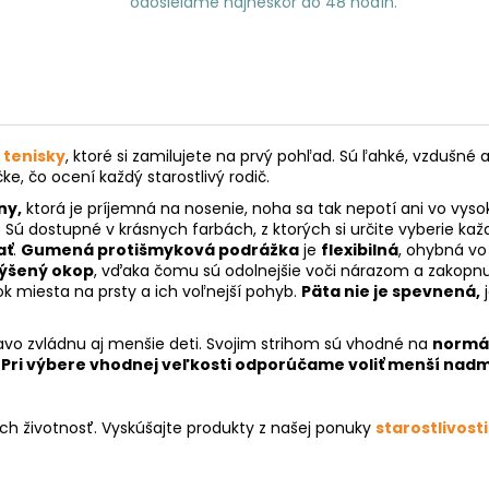
odosielame najneskôr do 48 hodín.
é
tenisky
, ktoré si zamilujete na prvý pohľad. Sú ľahké, vzdu
e, čo ocení každý starostlivý rodič.
ny,
ktorá je príjemná na nosenie, noha sa tak nepotí ani vo vys
u. Sú dostupné v krásnych farbách, z ktorých si určite vyberie kaž
ať
.
Gumená protišmyková podrážka
je
flexibilná
, ohybná v
ýšený okop
, vďaka čomu sú odolnejšie voči nárazom a zakopn
 miesta na prsty a ich voľnejší pohyb.
Päta nie je spevnená,
j
ravo zvládnu aj menšie deti. Svojim strihom sú vhodné na
normál
.
Pri výbere vhodnej veľkosti odporúčame voliť menší nadme
ich životnosť. Vyskúšajte produkty z našej ponuky
starostlivosti