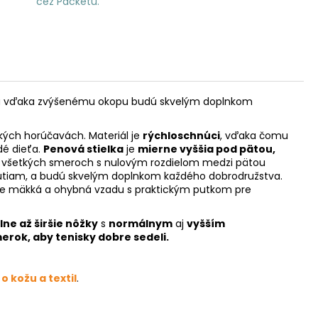
cez Packetu.
šné a vďaka zvýšenému okopu budú skvelým doplnkom
okých horúčavách. Materiál je
rýchloschnúci
, vďaka čomu
dé dieťa.
Penová stielka
je
mierne vyššia pod pätou,
o všetkých smeroch s nulovým rozdielom medzi pätou
utiam, a budú skvelým doplnkom každého dobrodružstva.
e mäkká a ohybná vzadu s praktickým putkom pre
ne až širšie nôžky
s
normálnym
aj
vyšším
rok, aby tenisky dobre sedeli.
 o kožu a textil
.