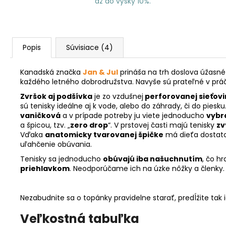
až do výšky 10%.
Popis
Súvisiace (4)
Kanadská značka
Jan & Jul
prináša na trh doslova úžasn
každého letného dobrodružstva. Navyše sú prateľné v práčk
Zvršok aj podšívka
je zo vzdušnej
perforovanej sieťovi
sú tenisky ideálne aj k vode, alebo do záhrady, či do piesk
vaničková
a v prípade potreby ju viete jednoducho
vybr
a špicou, tzv. „
zero drop
“. V prstovej časti majú tenisky
zv
Vďaka
anatomicky tvarovanej špičke
má dieťa dostatok
uľahčenie obúvania.
Tenisky sa jednoducho
obúvajú iba našuchnutím
, čo h
priehlavkom
. Neodporúčame ich na úzke nôžky a členky
Nezabudnite sa o topánky pravidelne starať, predĺžite tak 
Veľkostná tabuľka