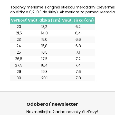
Topánky meriame s originál stielkou meradlami Clevermess
do dĺžky a 0,2-0,3 do šírky). Ak meriate za pomoci Meradl
Veľkosť
Vnút. dĺžka (cm)
Vnút. šírka (cm)
20
13,2
6,2
21,5
14,0
6,4
23
15,0
6,6
24
15,8
6,8
25
16,5
7,1
26,5
17,5
7,2
27,5
18,4
7,4
29
19,3
7,6
30
20,1
7,8
Z
á
Odoberať newsletter
p
Nezmeškajte žiadne novinky či zľavy!
ä