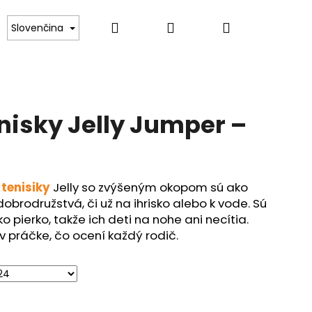
Hľadať
Prihlásenie
Nákupný
Kontakt
Slovenčina
košík
nisky Jelly Jumper –
e
tenisiky
Jelly so zvýšeným okopom sú ako
obrodružstvá, či už na ihrisko alebo k vode. Sú
ko pierko, takže ich deti na nohe ani necítia.
v práčke, čo ocení každý rodič.