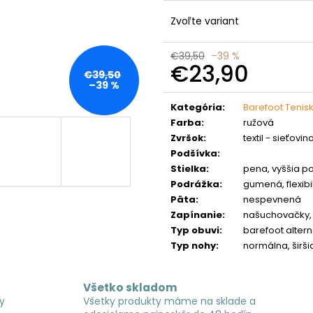
Zvoľte variant
€39,50
–39 %
€23,90
€39,50
–39 %
Jednotková
cena:
Kategória
:
Barefoot Tenisk
Farba
:
ružová
Zvršok
:
textil - sieťovin
Podšívka
:
Stielka
:
pena, vyššia p
Podrážka
:
gumená, flexib
Päta
:
nespevnená
Zapínanie
:
našuchovačky, 
Typ obuvi
:
barefoot altern
Typ nohy
:
normálna, širši
Všetko skladom
y
Všetky produkty máme na sklade a