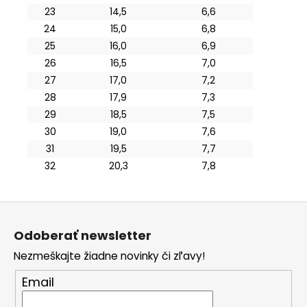
23
14,5
6,6
24
15,0
6,8
25
16,0
6,9
26
16,5
7,0
27
17,0
7,2
28
17,9
7,3
29
18,5
7,5
30
19,0
7,6
31
19,5
7,7
32
20,3
7,8
Z
á
Odoberať newsletter
p
Nezmeškajte žiadne novinky či zľavy!
ä
t
Email
i