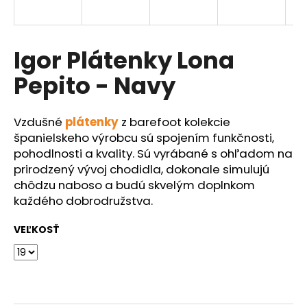
á
j
s
Igor Plátenky Lona
ť
Pepito - Navy
?
Vzdušné
plátenky
z barefoot kolekcie
španielskeho výrobcu sú spojením funkčnosti,
pohodlnosti a kvality. Sú vyrábané s ohľadom na
HĽADAŤ
prirodzený vývoj chodidla, dokonale simulujú
chôdzu naboso a budú skvelým doplnkom
každého dobrodružstva.
O
VEĽKOSŤ
d
p
o
r
ú