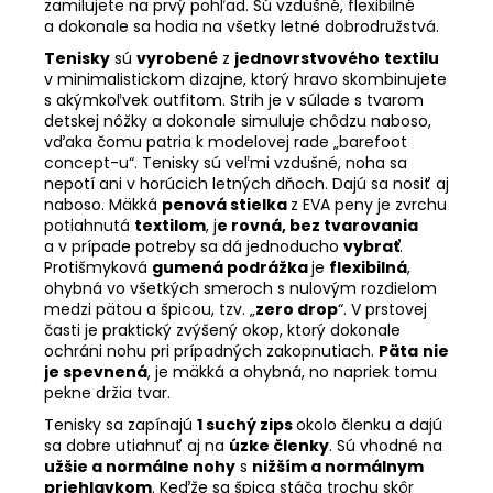
zamilujete na prvý pohľad. Sú vzdušné, flexibilné
a dokonale sa hodia na všetky letné dobrodružstvá.
Tenisky
sú
vyrobené
z
jednovrstvového
textilu
v minimalistickom dizajne, ktorý hravo skombinujete
s akýmkoľvek outfitom. Strih je v súlade s tvarom
detskej nôžky a dokonale simuluje chôdzu naboso,
vďaka čomu patria k modelovej rade „barefoot
concept-u“. Tenisky sú veľmi vzdušné, noha sa
nepotí ani v horúcich letných dňoch. Dajú sa nosiť aj
naboso. Mäkká
penová stielka
z EVA peny je zvrchu
potiahnutá
textilom
, j
e rovná, bez tvarovania
a v prípade potreby sa dá jednoducho
vybrať
.
Protišmyková
gumená podrážka
je
flexibilná
,
ohybná vo všetkých smeroch s nulovým rozdielom
medzi pätou a špicou, tzv. „
zero drop
“. V prstovej
časti je praktický zvýšený okop, ktorý dokonale
ochráni nohu pri prípadných zakopnutiach.
Päta
nie
je spevnená
, je mäkká a ohybná, no napriek tomu
pekne držia tvar.
Tenisky sa zapínajú
1 suchý zips
okolo členku a dajú
sa dobre utiahnuť aj na
úzke členky
. Sú vhodné na
užšie a normálne nohy
s
nižším a normálnym
priehlavkom
. Keďže sa špica stáča trochu skôr