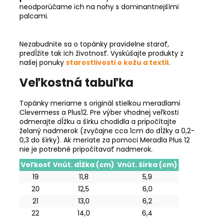
neodporúčame ich na nohy s dominantnejšími
palcami.
Nezabudnite sa o topánky pravidelne starať,
predĺžite tak ich životnosť. Vyskúšajte produkty z
našej ponuky
starostlivosti o kožu a textil
.
Veľkostná tabuľka
Topánky meriame s originál stielkou meradlami
Clevermess a Plus12. Pre výber vhodnej veľkosti
odmerajte dĺžku a šírku chodidla a pripočítajte
želaný nadmerok (zvyčajne cca 1cm do dĺžky a 0,2-
0,3 do šírky). Ak meriate za pomoci Meradla Plus 12
nie je potrebné pripočítavať nadmerok.
Veľkosť
Vnút. dĺžka (cm)
Vnút. šírka (cm)
19
11,8
5,9
20
12,5
6,0
21
13,0
6,2
22
14,0
6,4