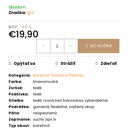
č
a
Skladom
m
Značka:
Igor
e
€37
–46 %
€19,90
Jednotková
DO KOŠÍKA
cena:
Opýtať sa
Strážiť
Zdieľať
Kategória
:
Barefoot Tenisky a Plátenky
Farba
:
tmavomodrá
Zvršok
:
textil
Podšívka
:
textil
Stielka
:
textil, rovná bez tvarovania, vyberateľná
Podrážka
:
gumená, flexibilná, zvýšený okop
Päta
:
nespevnená
Zapínanie
:
suchý zips 1x
Typ obuvi
:
barefoot