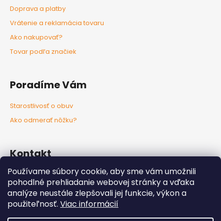
Doprava a platby
Vrátenie a reklamácia tovaru
Ako nakupovať?
Tovar podľa značiek
Poradíme Vám
Starostlivosť o obuv
Ako odmerať nôžku?
Kontakt
Používame súbory cookie, aby sme vám umožnili
info
@
nozkaobujsa.sk
pohodlné prehliadanie webovej stránky a vďaka
+421907383063
analýze neustále zlepšovali jej funkcie, výkon a
Nozkaobujsa.sk
použiteľnosť.
Viac informácií
Nozkaobujsa