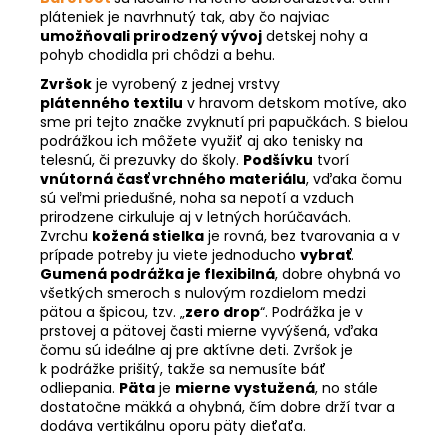
pláteniek je navrhnutý tak, aby čo najviac
umožňovali prirodzený vývoj
detskej nohy a
pohyb chodidla pri chôdzi a behu.
Zvršok
je vyrobený z jednej vrstvy
plátenného textilu
v hravom detskom motíve, ako
sme pri tejto značke zvyknutí pri papučkách.
S bielou
podrážkou ich môžete využiť aj ako tenisky na
telesnú, či prezuvky do školy.
Podšívku
tvorí
vnútorná časť vrchného materiálu
, vďaka čomu
sú veľmi priedušné, noha sa nepotí a vzduch
prirodzene cirkuluje aj v letných horúčavách.
Zvrchu
kožená s
tielka
je rovná, bez tvarovania a v
prípade potreby ju viete jednoducho
vybrať
.
Gumená podrážka je flexibilná
, dobre ohybná vo
všetkých smeroch s nulovým rozdielom medzi
pätou a špicou, tzv. „
zero drop
“. Podrážka je v
prstovej a pätovej časti mierne vyvýšená, vďaka
čomu sú ideálne aj pre aktívne deti.
Zvršok je
k podrážke prišitý, takže sa nemusíte báť
odliepania.
Päta
je
mierne vystužená
, no stále
dostatočne mäkká a ohybná, čím dobre drží tvar a
dodáva vertikálnu oporu päty dieťaťa.