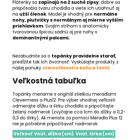
Plátenky sa
zapínajú na 2 suché zipsy
,
dobre sa
prispôsobia tvaru chodidla a viete ich utiahnuť aj
na
užší členok
. Model je vhodný pre
normálne
nohy, plutvičky s normálnym aj mierne vyšším
priehlavkom
. Svojim strihom s anatomicky
tvarovanou špicou sadnú aj pre nohy s
dominantnými palcami.
Nezabudnite sa o
topánky pravidelne starať,
predĺžite tak ich životnosť. Vyskúšajte produkty z
našej ponuky
starostlivosti o kožu a textil
.
Veľkostná tabuľka
Topánky meriame s originál stielkou meradlami
Clevermess a Plus12. Pre výber vhodnej veľkosti
odmerajte dĺžku a šírku chodidla a pripočítajte
želaný nadmerok (zvyčajne cca 1cm do dĺžky a 0,2-
0,3 do šírky). Ak meriate za pomoci Meradla Plus 12
nie je potrebné pripočítavať nadmerok.
Veľkosť
Vnút. dĺžka (cm)
Vnút. šírka (cm)