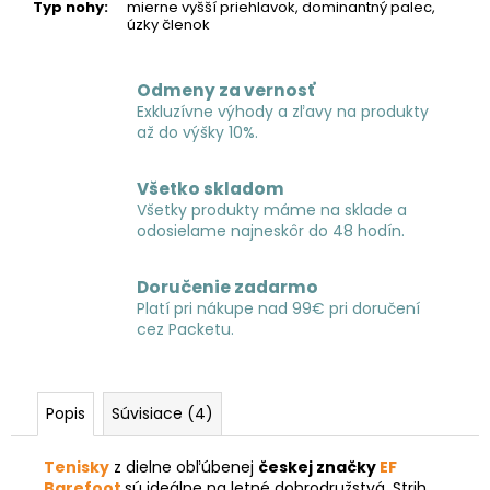
Typ nohy
:
mierne vyšší priehlavok, dominantný palec,
úzky členok
Odmeny za vernosť
Exkluzívne výhody a zľavy na produkty
až do výšky 10%.
Všetko skladom
Všetky produkty máme na sklade a
odosielame najneskôr do 48 hodín.
Doručenie zadarmo
Platí pri nákupe nad 99€ pri doručení
cez Packetu.
Popis
Súvisiace (4)
Tenisky
z dielne obľúbenej
českej značky
EF
Barefoot
sú ideálne na letné dobrodružstvá. Strih