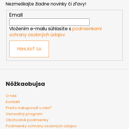
Nezmeškajte žiadne novinky či zľavy!
ä
t
Email
i
e
Vložením e-mailu súhlasíte s
podmienkami
ochrany osobných údajov
PRIHLÁSIŤ SA
Nôžkaobujsa
O nás
Kontakt
Prečo nakupovať u nás?
Vernostný program
Obchodné podmienky
Podmienky ochrany osobných údajov