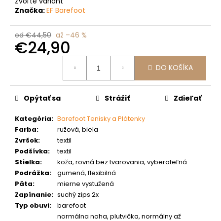
č
Zvoľte variant
Značka:
EF Barefoot
a
m
e
od €44,50
až –46 %
€24,90
Jednotková
DO KOŠÍKA
cena:
Opýtať sa
Strážiť
Zdieľať
Kategória
:
Barefoot Tenisky a Plátenky
Farba
:
ružová, biela
Zvršok
:
textil
Podšívka
:
textil
Stielka
:
koža, rovná bez tvarovania, vyberateľná
Podrážka
:
gumená, flexibilná
Päta
:
mierne vystužená
Zapínanie
:
suchý zips 2x
Typ obuvi
:
barefoot
normálna noha, plutvička, normálny až