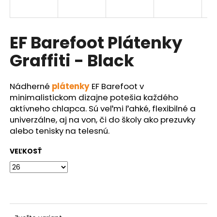
á
j
s
EF Barefoot Plátenky
ť
Graffiti - Black
?
Nádherné
plátenky
EF Barefoot v
minimalistickom dizajne potešia každého
aktívneho chlapca.
Sú veľmi ľahké, flexibilné a
HĽADAŤ
univerzálne, aj na von, či do školy ako prezuvky
alebo tenisky na telesnú.
VEĽKOSŤ
O
d
p
o
r
ú