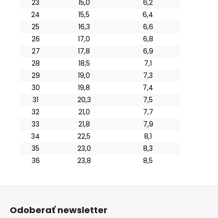
23
15,0
6,2
24
15,5
6,4
25
16,3
6,6
26
17,0
6,8
27
17,8
6,9
28
18,5
7,1
29
19,0
7,3
30
19,8
7,4
31
20,3
7,5
32
21,0
7,7
33
21,8
7,9
34
22,5
8,1
35
23,0
8,3
36
23,8
8,5
Z
á
Odoberať newsletter
p