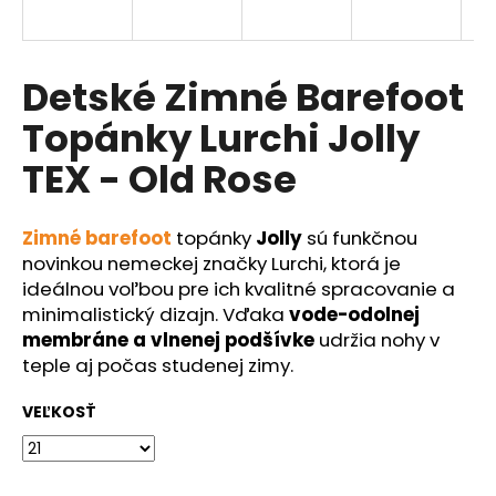
á
j
s
Detské Zimné Barefoot
ť
Topánky Lurchi Jolly
?
TEX - Old Rose
Zimné barefoot
topánky
Jolly
sú funkčnou
HĽADAŤ
novinkou nemeckej značky Lurchi, ktorá je
ideálnou voľbou pre ich kvalitné spracovanie a
minimalistický dizajn. Vďaka
vode-odolnej
membráne a vlnenej podšívke
udržia nohy v
O
teple aj počas studenej zimy.
d
p
VEĽKOSŤ
o
r
ú