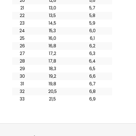
20
12,6
5,6
21
13,0
5,7
22
13,5
5,8
23
14,5
5,9
24
15,3
6,0
25
16,0
6,1
26
16,8
6,2
27
17,2
6,3
28
17,8
6,4
29
18,3
6,5
30
19,2
6,6
31
19,8
6,7
32
20,5
6,8
33
21,5
6,9
Z
á