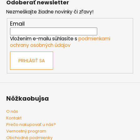
Odoberať newsletter
p
Nezmeškajte žiadne novinky či zľavy!
ä
t
Email
i
e
Vložením e-mailu súhlasíte s
podmienkami
ochrany osobných údajov
PRIHLÁSIŤ SA
Nôžkaobujsa
O nás
Kontakt
Prečo nakupovať u nás?
Vernostný program
Obchodné podmienky