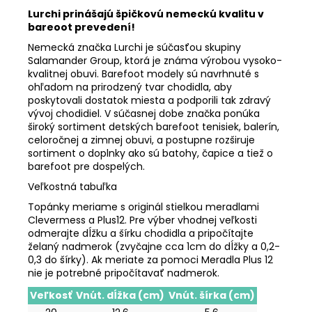
Lurchi prinášajú špičkovú nemeckú kvalitu v
bareoot prevedení!
Nemecká značka Lurchi je súčasťou skupiny
Salamander Group, ktorá je známa výrobou vysoko-
kvalitnej obuvi. Barefoot modely sú navrhnuté s
ohľadom na prirodzený tvar chodidla, aby
poskytovali dostatok miesta a podporili tak zdravý
vývoj chodidiel. V súčasnej dobe značka ponúka
široký sortiment detských barefoot tenisiek, balerín,
celoročnej a zimnej obuvi, a postupne rozširuje
sortiment o doplnky ako sú batohy, čapice a tiež o
barefoot pre dospelých.
Veľkostná tabuľka
Topánky meriame s originál stielkou meradlami
Clevermess a Plus12. Pre výber vhodnej veľkosti
odmerajte dĺžku a šírku chodidla a pripočítajte
želaný nadmerok (zvyčajne cca 1cm do dĺžky a 0,2-
0,3 do šírky). Ak meriate za pomoci Meradla Plus 12
nie je potrebné pripočítavať nadmerok.
Veľkosť
Vnút. dĺžka (cm)
Vnút. šírka (cm)