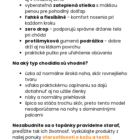
vyberateľná
zateplená stielka
s mäkkou
penou pre pohodlný došľap
ľahké a flexibilné
- komfort nosenia pri
každom kroku
zero drop
- podporujú správne držanie tela
pri chôdzi
protišmyková
gumená
podrážka
- dobre
drží aj na klzkom povrchu
praktické putko pre uľahčenie obúvania
Na aký typ chodidla sú vhodné?
úzka až normálne široká noha, skôr rovnejšieho
tvaru
vďaka praktickému zapínaniu sa dajú
dotiahnuť aj na užšie členky
nízky a normálny priehlavok
špica sa stáča trochu skôr, preto tento model
neodporúčame na nohy s dominantnými
palcami
Nezabudnite sa o topánky pravidelne starať,
predĺžite tak ich životnosť. Vyskúšajte produkty z
našej ponuky
starostlivosti o kožu a textil
.