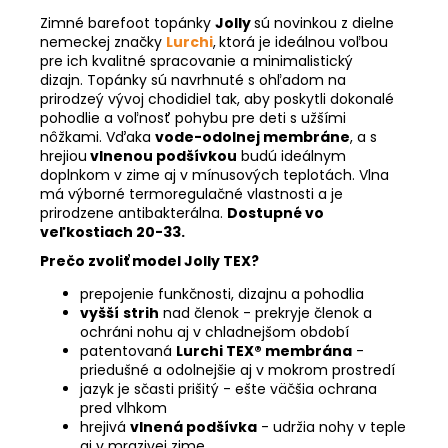
Zimné barefoot topánky
Jolly
sú novinkou z dielne
nemeckej značky
Lurchi
,
ktorá je ideálnou voľbou
pre ich kvalitné spracovanie a minimalistický
dizajn.
Topánky
sú navrhnuté s ohľadom na
prirodzeý vývoj chodidiel tak, aby poskytli dokonalé
pohodlie a voľnosť pohybu pre deti s užšími
nôžkami. Vďaka
vode-odolnej membráne
, a s
hrejiou
vlnenou podšívkou
budú ideálnym
doplnkom v zime aj v mínusových teplotách. Vlna
má výborné termoregulačné vlastnosti a je
prirodzene antibakterálna.
Dostupné vo
veľkostiach 20-33.
Prečo zvoliť model Jolly TEX?
prepojenie funkčnosti, dizajnu a pohodlia
vyšší
strih
nad členok - prekryje členok a
ochráni nohu aj v chladnejšom období
patentovaná
Lurchi TEX® membrána
-
priedušné a odolnejšie aj v mokrom prostredí
jazyk je sčasti prišitý - ešte väčšia ochrana
pred vlhkom
hrejivá
vlnená podšívka
- udržia nohy v teple
aj v mrazivej zime