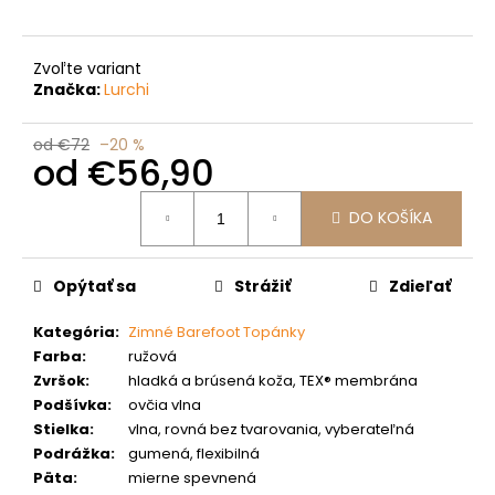
č
a
m
Zvoľte variant
e
Značka:
Lurchi
od €72
–20 %
od
€56,90
Jednotková
DO KOŠÍKA
cena:
Opýtať sa
Strážiť
Zdieľať
Kategória
:
Zimné Barefoot Topánky
Farba
:
ružová
Zvršok
:
hladká a brúsená koža, TEX® membrána
Podšívka
:
ovčia vlna
Stielka
:
vlna, rovná bez tvarovania, vyberateľná
Podrážka
:
gumená, flexibilná
Päta
:
mierne spevnená