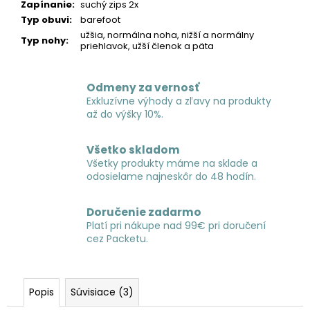
Zapínanie
:
suchý zips 2x
Typ obuvi
:
barefoot
užšia, normálna noha, nižší a normálny
Typ nohy
:
priehlavok, užší členok a päta
Odmeny za vernosť
Exkluzívne výhody a zľavy na produkty
až do výšky 10%.
Všetko skladom
Všetky produkty máme na sklade a
odosielame najneskôr do 48 hodín.
Doručenie zadarmo
Platí pri nákupe nad 99€ pri doručení
cez Packetu.
Popis
Súvisiace (3)