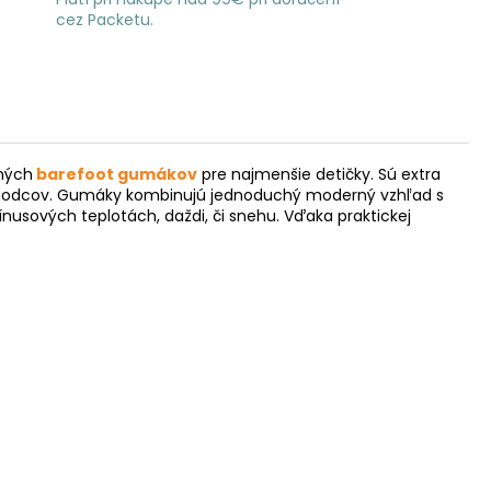
cez Packetu.
ených
barefoot gumákov
pre najmenšie detičky. Sú extra
ich chodcov. Gumáky kombinujú jednoduchý moderný vzhľad s
nusových teplotách, daždi, či snehu. Vďaka praktickej