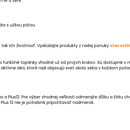
 tme a šere
ička s užšou pätou
 tak ich životnosť. Vyskúšajte produkty z našej ponuky
starostli
né a funkčné topánky vhodné už od prvých krokov. Sú dostupné 
ktívne deti, ktoré radi objavujú svet okolo seba v každom počasí
 a Plus12. Pre výber vhodnej veľkosti odmerajte dĺžku a šírku c
 Plus 12 nie je potrebné pripočítavať nadmerok.