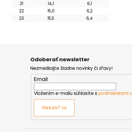
21
14,1
6,1
22
15,0
6,2
23
15,5
6,4
Z
á
Odoberať newsletter
p
Nezmeškajte žiadne novinky či zľavy!
ä
t
Email
i
e
Vložením e-mailu súhlasíte s
podmienkami o
PRIHLÁSIŤ SA