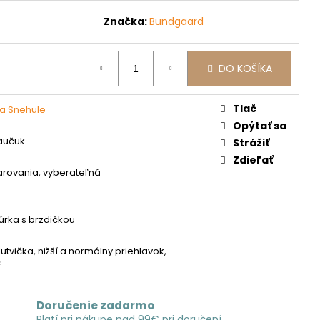
Značka:
Bundgaard
DO KOŠÍKA
Tlač
a Snehule
Opýtať sa
aučuk
Strážiť
Zdieľať
varovania, vyberateľná
á
úrka s brzdičkou
tvička, nižší a normálny priehlavok,
c
Doručenie zadarmo
Platí pri nákupe nad 99€ pri doručení