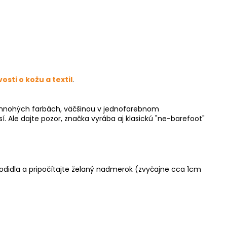
vosti o kožu a textil
.
v mnohých farbách, väčšinou v jednofarebnom
. Ale dajte pozor, značka vyrába aj klasickú "ne-barefoot"
hodidla a pripočítajte želaný nadmerok (zvyčajne cca 1cm