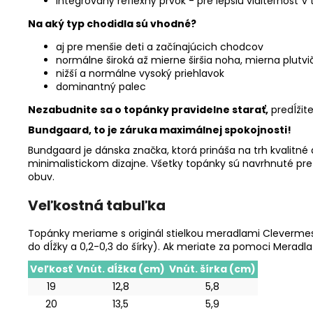
integrovaný reflexný prvok -
pre lepšiu viditeľnosť v
Na aký typ chodidla sú vhodné?
aj pre menšie deti a začínajúcich chodcov
normálne široká až mierne širšia noha, mierna plutv
nižší a normálne vysoký priehlavok
dominantný palec
Nezabudnite sa o topánky pravidelne starať,
predĺžite
Bundgaard, to je záruka maximálnej spokojnosti!
Bundgaard je dánska značka, ktorá prináša na trh kvalit
minimalistickom dizajne. Všetky topánky sú navrhnuté pre a
obuv.
Veľkostná tabuľka
Topánky meriame s originál stielkou meradlami Clevermess
do dĺžky a 0,2-0,3 do šírky). Ak meriate za pomoci Meradla
Veľkosť
Vnút. dĺžka (cm)
Vnút. šírka (cm)
19
12,8
5,8
20
13,5
5,9