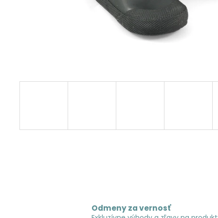
Odmeny za vernosť
Exkluzívne výhody a zľavy na produkt