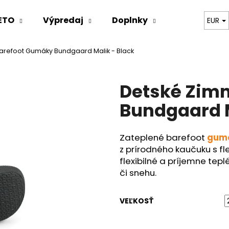
ETO
Výpredaj
Doplnky
Oblečenie
EUR
arefoot Gumáky Bundgaard Malik - Black
Čo potrebujete nájsť?
Detské Zim
HĽADAŤ
Bundgaard M
Zateplené barefoot
gum
Odporúčame
z prírodného kaučuku s fl
flexibilné a príjemne tep
či snehu.
VEĽKOSŤ