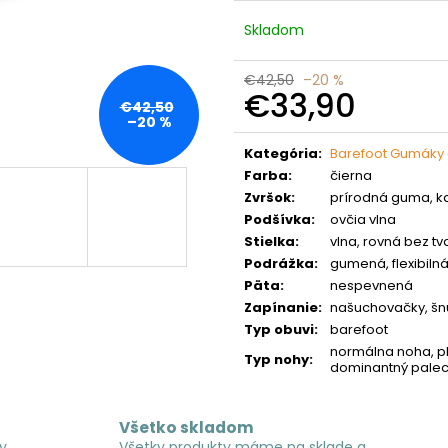
Skladom
€42,50
–20 %
€33,90
€42,50
–20 %
Jednotková
cena:
Kategória
:
Barefoot Gumáky 
Farba
:
čierna
Zvršok
:
prírodná guma, k
Podšívka
:
ovčia vlna
Stielka
:
vlna, rovná bez t
Podrážka
:
gumená, flexibiln
Päta
:
nespevnená
Zapínanie
:
našuchovačky, šn
Typ obuvi
:
barefoot
normálna noha, plu
Typ nohy
:
dominantný pale
Všetko skladom
y
Všetky produkty máme na sklade a