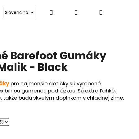
Hľadať
Prihlásenie
Nákupný
Kontakt
Slovenčina
košík
né Barefoot Gumáky
alik - Black
áky
pre najmenšie detičky sú vyrobené
exibilnou gumenou podrážkou. Sú extra ľahké,
lé, takže budú skvelým doplnkom v chladnej zime,