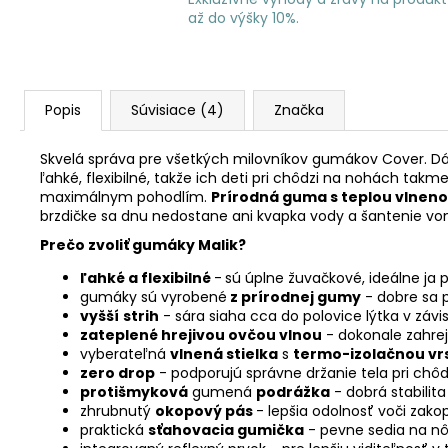
až do výšky 10%.
Popis
Súvisiace (4)
Značka
Skvelá správa pre všetkých milovníkov gumákov Cover. 
ľahké, flexibilné, takže ich deti pri chôdzi na nohách t
maximálnym pohodlím.
Prírodná guma s teplou vlnen
brzdičke sa dnu nedostane ani kvapka vody a šantenie vo
Prečo zvoliť gumáky Malik?
ľahké a flexibilné
-
sú úplne žuvačkové, ideálne ja 
gumáky sú vyrobené
z prírodnej gumy
- dobre sa p
vyšší
strih
- sára siaha cca do polovice lýtka v závis
zateplené hrejivou ovčou vlnou
- dokonale zahre
vyberateľná
vlnená stielka
s
termo-izolačnou vr
zero drop
- podporujú správne držanie tela pri chôd
protišmyková
gumená
podrážka
- dobrá stabilit
zhrubnutý
okopový pás
- lepšia odolnosť voči zak
praktická
sťahovacia gumička
- pevne sedia na n