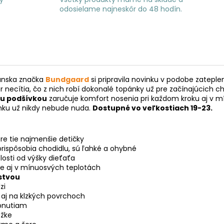
odosielame najneskôr do 48 hodín.
Dánska značka
Bundgaard
si pripravila novinku v podobe zatepl
akmer necítia, čo z nich robí dokonalé topánky už pre začínajúc
ou podšívkou
zaručuje komfort nosenia pri každom kroku aj v mí
nku už nikdy nebude nuda.
Dostupné vo veľkostiach 19-23.
pre tie najmenšie detičky
rispôsobia chodidlu, sú ľahké a ohybné
losti od výšky dieťaťa
je aj v mínuosvých teplotách
stvou
zi
a aj na klzkých povrchoch
opnutiam
ôžke