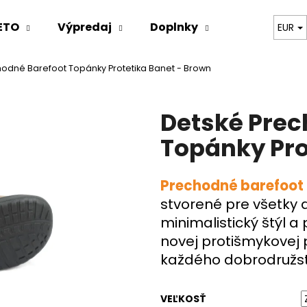
ETO
Výpredaj
Doplnky
Oblečenie
EUR
hodné Barefoot Topánky Protetika Banet - Brown
Čo potrebujete nájsť?
Detské Prec
HĽADAŤ
Topánky Pro
Prechodné barefoot
Odporúčame
stvorené pre všetky a
minimalistický štýl a 
novej protišmykovej
každého dobrodružs
VEĽKOSŤ