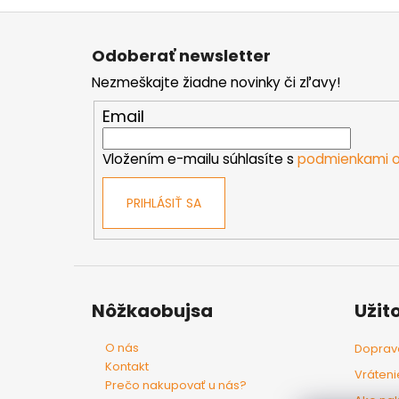
Z
á
Odoberať newsletter
p
Nezmeškajte žiadne novinky či zľavy!
ä
t
Email
i
e
Vložením e-mailu súhlasíte s
podmienkami o
PRIHLÁSIŤ SA
Nôžkaobujsa
Užit
O nás
Doprava
Kontakt
Vráteni
Prečo nakupovať u nás?