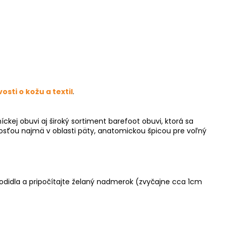
vosti o kožu a textil
.
kej obuvi aj široký sortiment barefoot obuvi, ktorá sa
osťou najmä v oblasti päty, anatomickou špicou pre voľný
hodidla a pripočítajte želaný nadmerok (zvyčajne cca 1cm