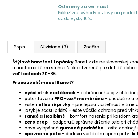
Odmeny za vernosť
Exkluzívne výhody a zľavy na produkt
až do výšky 10%.
Popis
Súvisiace (3)
Značka
Štýlové
barefoot
topánky
Banet z dielne slovenskej zn
a anatomickému strihu sú ako stvorené pre detské dobrodr
veľkostiach 20-36.
Prečo zvoliť model Banet?
vyšší
strih nad členok
- ochráni nohu aj v chladn
patentovaná
PRO-tex® membrána
- priedušné a o
všité
reflexné prvky
- pre lepšiu viditeľnosť v tme 
jazyk je sčasti prišitý - ešte väčšia ochrana pred vlh
ľahké a flexibilné
- komfort nosenia pri každom kr
zero drop
- podporujú správne držanie tela pri chôd
nová vylepšená
gumená podrážka
- ešte odolnejši
spevnená päta
- dodáva vertikálnu oporu päty die