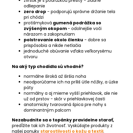
zvršok je s podrážkou prešitý - žiadne
odliepanie
zero drop
- podporujú správne držanie tela
pri chôdzi
protišmyková
gumená podrážka so
zvýšeným okopom
- o
dolnejšie voči
nárazom a zakopnutiam
polstrovanie okolo členku
- dobre sa
prispôsobia a nikde netlačia
jednoduché obúvanie vďaka veľkorysému
otvoru
Na aký typ chodidla sú vhodné?
normálne široká až širšia noha
neodporúčame ich na príliš útle nôžky, a úzke
päty
normálny a aj mierne vyšší priehlavok, ale nie
už od prstov - skôr v priehlavkovej časti
anatomicky tvarovaná špica pre nohy s
dominantným palcom
Nezabudnite sa o topánky pravidelne starať,
predĺžite tak ich životnosť. Vyskúšajte produkty z
našej ponuky
starostlivosti o kožu a textil
.