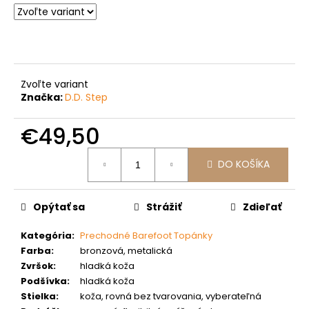
č
a
m
e
Zvoľte variant
Značka:
D.D. Step
€49,50
Jednotková
DO KOŠÍKA
cena:
Opýtať sa
Strážiť
Zdieľať
Kategória
:
Prechodné Barefoot Topánky
Farba
:
bronzová, metalická
Zvršok
:
hladká koža
Podšívka
:
hladká koža
Stielka
:
koža, rovná bez tvarovania, vyberateľná