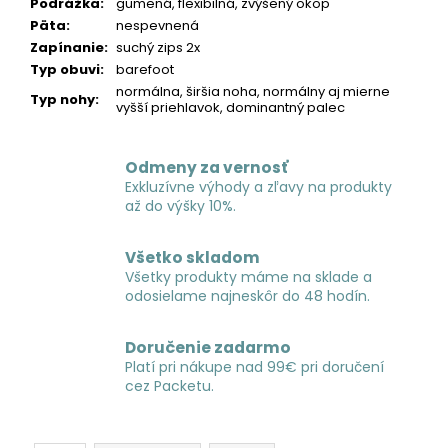
Podrážka
:
gumená, flexibilná, zvýšený okop
Päta
:
nespevnená
Zapínanie
:
suchý zips 2x
Typ obuvi
:
barefoot
normálna, širšia noha, normálny aj mierne
Typ nohy
:
vyšší priehlavok, dominantný palec
Odmeny za vernosť
Exkluzívne výhody a zľavy na produkty
až do výšky 10%.
Všetko skladom
Všetky produkty máme na sklade a
odosielame najneskôr do 48 hodín.
Doručenie zadarmo
Platí pri nákupe nad 99€ pri doručení
cez Packetu.