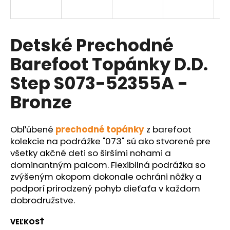
á
j
s
Detské Prechodné
ť
Barefoot Topánky D.D.
?
Step S073-52355A -
Bronze
HĽADAŤ
Obľúbené
prechodné topánky
z barefoot
kolekcie na podrážke "073" sú ako stvorené pre
všetky akčné deti so širšími nohami a
O
dominantným palcom. Flexibilná podrážka so
d
zvýšeným okopom dokonale ochráni nôžky a
p
podporí prirodzený pohyb dieťaťa v každom
o
dobrodružstve.
r
ú
VEĽKOSŤ