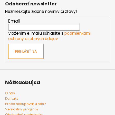
á
Odoberať newsletter
p
Nezmeškajte žiadne novinky či zľavy!
ä
t
Email
i
e
Vložením e-mailu súhlasíte s
podmienkami
ochrany osobných údajov
PRIHLÁSIŤ SA
Nôžkaobujsa
O nás
Kontakt
Prečo nakupovať u nás?
Vernostný program
Obchodné podmienky