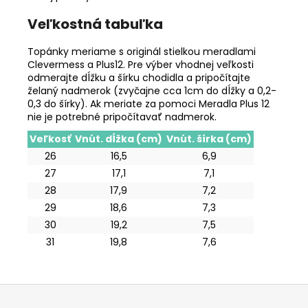
Veľkostná tabuľka
Topánky meriame s originál stielkou meradlami
Clevermess a Plus12. Pre výber vhodnej veľkosti
odmerajte dĺžku a šírku chodidla a pripočítajte
želaný nadmerok (zvyčajne cca 1cm do dĺžky a 0,2-
0,3 do šírky). Ak meriate za pomoci Meradla Plus 12
nie je potrebné pripočítavať nadmerok.
Veľkosť
Vnút. dĺžka (cm)
Vnút. šírka (cm)
26
16,5
6,9
27
17,1
7,1
28
17,9
7,2
29
18,6
7,3
30
19,2
7,5
31
19,8
7,6
Z