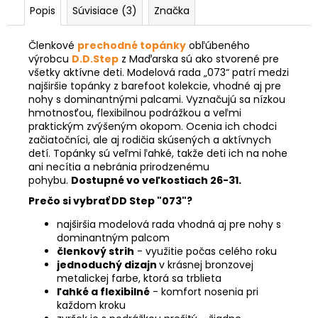
Popis
Súvisiace (3)
Značka
Členkové
prechodné topánky
obľúbeného
výrobcu
D.D.Step
z Maďarska sú ako stvorené pre
všetky aktívne deti.
Modelová rada „073“ patrí medzi
najširšie topánky z barefoot kolekcie, vhodné aj pre
nohy s dominantnými palcami. Vy
značujú sa nízkou
hmotnosťou, flexibilnou podrážkou a veľmi
praktickým zvýšeným okopom. Ocenia ich chodci
začiatočníci, ale aj rodičia skúsených a aktívnych
detí. Topánky sú veľmi ľahké, takže deti ich na nohe
ani necítia a nebránia prirodzenému
pohybu.
Dostupné vo veľkostiach 26-31.
Prečo si vybrať DD Step "073"?
najširšia modelová rada vhodná aj pre nohy s
dominantným palcom
členkový strih
- využitie počas celého roku
jednoduchý dizajn
v krásnej bronzovej
metalickej farbe, ktorá sa trblieta
ľahké a flexibilné
- komfort nosenia pri
každom kroku