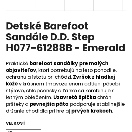
á
j
s
Detské Barefoot
ť
Sandále D.D. Step
?
H077-61288B - Emerald
Praktické
barefoot sandálky pre malých
HĽADAŤ
objaviteľov
, ktorí potrebujú na leto pohodlie,
ochranu a istotu pri chôdzi.
Zvršok
z hladkej
kože
v krásnom tmavozelenom odtieni pôsobí
štýlovo, chlapčensky a ľahko sa kombinuje s
O
letným oblečením.
Uzavretá špička
chráni
d
pršteky a
pevnejšia päta
podporuje stabilnejšie
p
držanie chodidla pri hre aj
prvých krokoch.
o
r
VEĽKOSŤ
ú