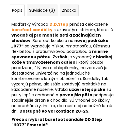
Popis
Súvisiace (3)
Značka
Maďarský výrobca
D.D.Step
prináša celokožené
barefoot sandálky
s uzavretým strihom, ktoré sú
vhodné aj pre menšie deti a začínajúcich
chodcov
. Barefoot kolekcia na
novej podrážke
„077“
sa vyznačuje nízkou hmotnosťou, úžasnou
flexibilitou s protišmykovou podrážkou a
mierne
spevnenou pätou
.
Zvršok
je vyrobený
z hladkej
kože v
tmavozelenom odtieni
, ktorý pôsobí
prirodzene, štýlovo a chlapčensky, no zároveň je
dostatočne univerzálna na jednoduché
kombinovanie s letným oblečením. Sandálky tak
vyzerajú pekne, ale stále zostávajú praktické na
každodenné nosenie. Vďaka
uzavretej špičke
sú
prsty lepšie chránené a
pevnejšia päta
podporuje
stabilnejšie držanie chodidla. Sú vhodné do škôlky,
na prechádzky, ihrisko, do mesta aj na bežné letné
dni.
Dostupné vo veľkostiach 20-25.
Prečo si vybrať barefoot sandále DD Step
"H077" Emerald?