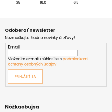
25
16,0
6,5
Z
á
Odoberať newsletter
p
Nezmeškajte žiadne novinky či zľavy!
ä
t
Email
i
e
Vložením e-mailu súhlasíte s
podmienkami
ochrany osobných údajov
PRIHLÁSIŤ SA
Nôžkaobujsa