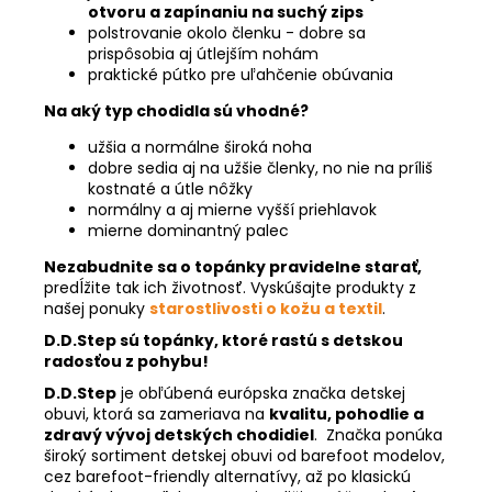
otvoru a zapínaniu na suchý zips
polstrovanie okolo členku - dobre sa
prispôsobia aj útlejším nohám
praktické pútko pre uľahčenie obúvania
Na aký typ chodidla sú vhodné?
užšia a normálne široká noha
dobre sedia aj na užšie členky, no nie na príliš
kostnaté a útle nôžky
normálny a aj mierne vyšší priehlavok
mierne dominantný palec
Nezabudnite sa o topánky pravidelne starať,
predĺžite tak ich životnosť. Vyskúšajte produkty z
našej ponuky
starostlivosti o kožu a textil
.
D.D.Step sú topánky, ktoré rastú s detskou
radosťou z pohybu!
D.D.Step
je obľúbená európska značka detskej
obuvi, ktorá sa zameriava na
kvalitu, pohodlie a
zdravý vývoj detských chodidiel
. Značka ponúka
široký sortiment detskej obuvi od barefoot modelov,
cez barefoot-friendly alternatívy, až po klasickú