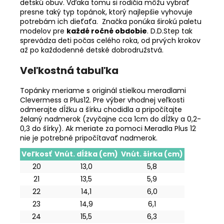
detskú obuv. Vďaka tomu si rodičia môžu vybrať
presne taký typ topánok, ktorý najlepšie vyhovuje
potrebám ich dieťaťa. Značka ponúka širokú paletu
modelov pre
každé ročné obdobie
. D.D.Step tak
sprevádza deti počas celého roka, od prvých krokov
až po každodenné detské dobrodružstvá.
Veľkostná tabuľka
Topánky meriame s originál stielkou meradlami
Clevermess a Plus12. Pre výber vhodnej veľkosti
odmerajte dĺžku a šírku chodidla a pripočítajte
želaný nadmerok (zvyčajne cca 1cm do dĺžky a 0,2-
0,3 do šírky). Ak meriate za pomoci Meradla Plus 12
nie je potrebné pripočítavať nadmerok.
Veľkosť
Vnút. dĺžka (cm)
Vnút. šírka (cm)
20
13,0
5,8
21
13,5
5,9
22
14,1
6,0
23
14,9
6,1
24
15,5
6,3