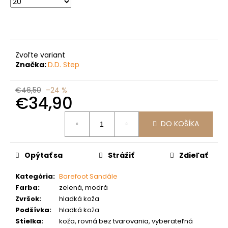
č
a
m
e
Zvoľte variant
Značka:
D.D. Step
€46,50
–24 %
€34,90
Jednotková
DO KOŠÍKA
cena:
Opýtať sa
Strážiť
Zdieľať
Kategória
:
Barefoot Sandále
Farba
:
zelená, modrá
Zvršok
:
hladká koža
Podšívka
:
hladká koža
Stielka
:
koža, rovná bez tvarovania, vyberateľná