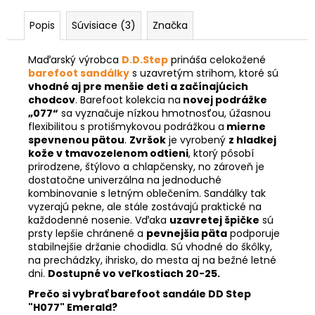
Popis
Súvisiace (3)
Značka
Maďarský výrobca
D.D.Step
prináša celokožené
barefoot sandálky
s uzavretým strihom, ktoré sú
vhodné aj pre menšie deti a začínajúcich
chodcov
. Barefoot kolekcia na
novej podrážke
„077“
sa vyznačuje nízkou hmotnosťou, úžasnou
flexibilitou s protišmykovou podrážkou a
mierne
spevnenou pätou
.
Zvršok
je vyrobený
z hladkej
kože v
tmavozelenom odtieni
, ktorý pôsobí
prirodzene, štýlovo a chlapčensky, no zároveň je
dostatočne univerzálna na jednoduché
kombinovanie s letným oblečením. Sandálky tak
vyzerajú pekne, ale stále zostávajú praktické na
každodenné nosenie. Vďaka
uzavretej špičke
sú
prsty lepšie chránené a
pevnejšia päta
podporuje
stabilnejšie držanie chodidla. Sú vhodné do škôlky,
na prechádzky, ihrisko, do mesta aj na bežné letné
dni.
Dostupné vo veľkostiach 20-25.
Prečo si vybrať barefoot sandále DD Step
"H077" Emerald?