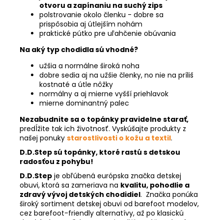
otvoru a zapínaniu na suchý zips
polstrovanie okolo členku - dobre sa
prispôsobia aj útlejším nohám
praktické pútko pre uľahčenie obúvania
Na aký typ chodidla sú vhodné?
užšia a normálne široká noha
dobre sedia aj na užšie členky, no nie na príliš
kostnaté a útle nôžky
normálny a aj mierne vyšší priehlavok
mierne dominantný palec
Nezabudnite sa o topánky pravidelne starať,
predĺžite tak ich životnosť. Vyskúšajte produkty z
našej ponuky
starostlivosti o kožu a textil
.
D.D.Step sú topánky, ktoré rastú s detskou
radosťou z pohybu!
D.D.Step
je obľúbená európska značka detskej
obuvi, ktorá sa zameriava na
kvalitu, pohodlie a
zdravý vývoj detských chodidiel
. Značka ponúka
široký sortiment detskej obuvi od barefoot modelov,
cez barefoot-friendly alternatívy, až po klasickú