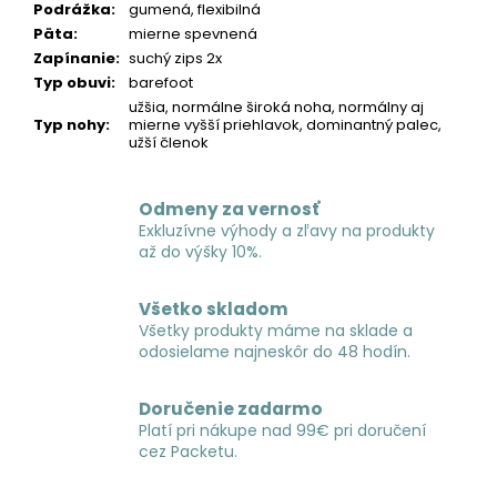
Podrážka
:
gumená, flexibilná
Päta
:
mierne spevnená
Zapínanie
:
suchý zips 2x
Typ obuvi
:
barefoot
užšia, normálne široká noha, normálny aj
Typ nohy
:
mierne vyšší priehlavok, dominantný palec,
užší členok
Odmeny za vernosť
Exkluzívne výhody a zľavy na produkty
až do výšky 10%.
Všetko skladom
Všetky produkty máme na sklade a
odosielame najneskôr do 48 hodín.
Doručenie zadarmo
Platí pri nákupe nad 99€ pri doručení
cez Packetu.