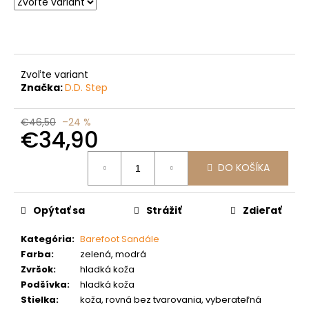
č
a
m
e
Zvoľte variant
Značka:
D.D. Step
€46,50
–24 %
€34,90
Jednotková
DO KOŠÍKA
cena:
Opýtať sa
Strážiť
Zdieľať
Kategória
:
Barefoot Sandále
Farba
:
zelená, modrá
Zvršok
:
hladká koža
Podšívka
:
hladká koža
Stielka
:
koža, rovná bez tvarovania, vyberateľná