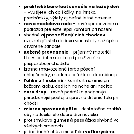
praktické barefoot sandále na každý deň
– využijete ich do škôlky, na ihrisko,
prechádzky, výlety aj bežné letné nosenie
nová modelová rada
- nové spracovanie a
podrážka pre ešte lepší komfort pri nosení
vhodné
aj pre začínajúcich chodcov
–
uzavretejší strih dodáva viac istoty než úplne
otvorené sandále
kožené prevedenie
- príjemný materiál,
ktorý sa dobre nosí a pri používaní sa
prispôsobuje chodidlu
krásna tmavozelená farba pôsobí
chlapčensky, moderne a ľahko sa kombinuje
ľahké a flexibilné
- komfort nosenia pri
každom kroku, deti ich na nohe ani necítia
zero drop
-
rovná podrážka podporuje
prirodzenejší postoj a správne držanie tela pri
chôdzi
mierne spevnená päta
- dostatočne mäkká,
aby netlačila, ale dobre drží nožičku
protišmyková
gumená podrážka
ohybná vo
všetkých smeroch
jednoduché obúvanie vďaka
veľkorysému