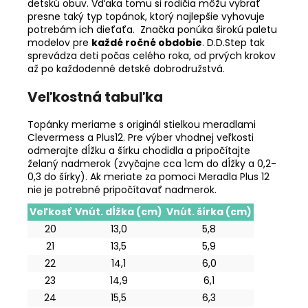
detskú obuv. Vďaka tomu si rodičia môžu vybrať
presne taký typ topánok, ktorý najlepšie vyhovuje
potrebám ich dieťaťa. Značka ponúka širokú paletu
modelov pre
každé ročné obdobie
. D.D.Step tak
sprevádza deti počas celého roka, od prvých krokov
až po každodenné detské dobrodružstvá.
Veľkostná tabuľka
Topánky meriame s originál stielkou meradlami
Clevermess a Plus12. Pre výber vhodnej veľkosti
odmerajte dĺžku a šírku chodidla a pripočítajte
želaný nadmerok (zvyčajne cca 1cm do dĺžky a 0,2-
0,3 do šírky). Ak meriate za pomoci Meradla Plus 12
nie je potrebné pripočítavať nadmerok.
Veľkosť
Vnút. dĺžka (cm)
Vnút. šírka (cm)
20
13,0
5,8
21
13,5
5,9
22
14,1
6,0
23
14,9
6,1
24
15,5
6,3