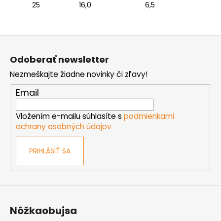
25
16,0
6,5
Z
á
Odoberať newsletter
p
Nezmeškajte žiadne novinky či zľavy!
ä
t
Email
i
e
Vložením e-mailu súhlasíte s
podmienkami
ochrany osobných údajov
PRIHLÁSIŤ SA
Nôžkaobujsa