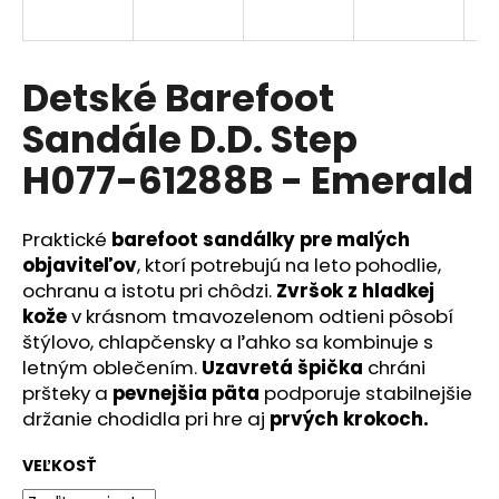
á
j
s
Detské Barefoot
ť
Sandále D.D. Step
?
H077-61288B - Emerald
Praktické
barefoot sandálky pre malých
HĽADAŤ
objaviteľov
, ktorí potrebujú na leto pohodlie,
ochranu a istotu pri chôdzi.
Zvršok
z hladkej
kože
v krásnom tmavozelenom odtieni pôsobí
štýlovo, chlapčensky a ľahko sa kombinuje s
O
letným oblečením.
Uzavretá špička
chráni
d
pršteky a
pevnejšia päta
podporuje stabilnejšie
p
držanie chodidla pri hre aj
prvých krokoch.
o
r
VEĽKOSŤ
ú