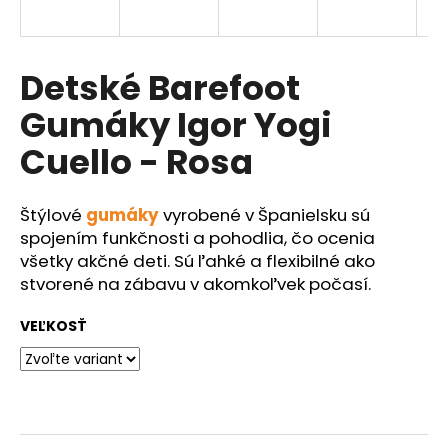
á
j
s
Detské Barefoot
ť
Gumáky Igor Yogi
?
Cuello - Rosa
Štýlové
gumáky
vyrobené v Španielsku sú
HĽADAŤ
spojením funkčnosti a pohodlia, čo ocenia
všetky akčné deti. Sú ľahké a flexibilné ako
stvorené na zábavu v akomkoľvek počasí.
O
VEĽKOSŤ
d
p
o
r
ú