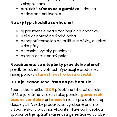
zakopnutiam
praktická
sťahovacia gumička
- dnu sa
nedostane ani kvapka
Na aký typ chodidla sú vhodné?
aj pre menšie deti a začínajúcich chodcov
užšia až normálne široká noha
neodporúčame ich na príliš útle nôžky, a veľmi
úzke päty
normálne vysoký priehlavok
mierne dominantný palec
Nezabudnite sa o topánky pravidelne starať,
predĺžite tak ich životnosť. Vyskúšajte produkty z
našej ponuky
starostlivosti o kožu a textil
.
IGOR je jednoducho láska na prvé obutie!
Španielska značka
IGOR
pôsobí na trhu už od roku
1974 a je známa vďaka širokej ponuke
gumených
čižiem
,
sandálov
či
tenisiek
nielen pre deti ale aj
dospelých. Všetky produkty sú vyrábané priamo
v Španielsku, v provincii Alicante. Hlavnou filozofiou
spoločnosti je spájať skúsenosti generácii vo výrobe