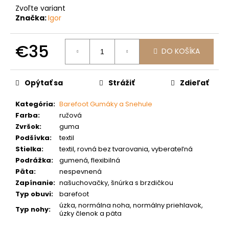
č
Zvoľte variant
a
Značka:
Igor
m
e
€35
DO KOŠÍKA
Jednotková
cena:
Opýtať sa
Strážiť
Zdieľať
Kategória
:
Barefoot Gumáky a Snehule
Farba
:
ružová
Zvršok
:
guma
Podšívka
:
textil
Stielka
:
textil, rovná bez tvarovania, vyberateľná
Podrážka
:
gumená, flexibilná
Päta
:
nespevnená
Zapínanie
:
našuchovačky, šnúrka s brzdičkou
Typ obuvi
:
barefoot
úzka, normálna noha, normálny priehlavok,
Typ nohy
:
úzky členok a päta