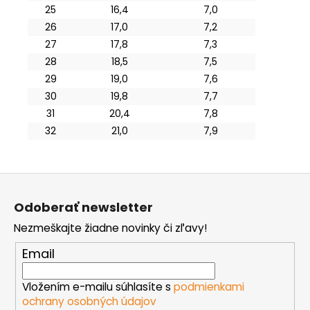
25
16,4
7,0
26
17,0
7,2
27
17,8
7,3
28
18,5
7,5
29
19,0
7,6
30
19,8
7,7
31
20,4
7,8
32
21,0
7,9
Z
á
Odoberať newsletter
p
Nezmeškajte žiadne novinky či zľavy!
ä
t
Email
i
e
Vložením e-mailu súhlasíte s
podmienkami
ochrany osobných údajov