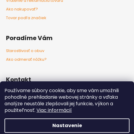
Vrátenie a reklamácia tovaru
Ako nakupovať?
Tovar podľa značiek
Poradíme Vám
Starostlivosť o obuv
Ako odmerať nôžku?
Kontakt
Používame súbory cookie, aby sme vám umožnili
info
@
nozkaobujsa.sk
pohodlné prehliadanie webovej stránky a vďaka
+421907383063
analýze neustále zlepšovali jej funkcie, výkon a
Nozkaobujsa.sk
použiteľnosť.
Viac informácií
Nozkaobujsa
Nastavenie
Vytvoril Shoptet