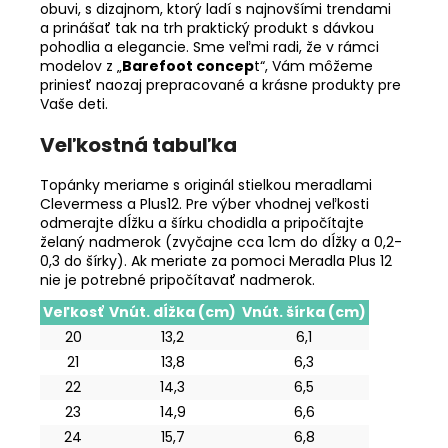
obuvi, s dizajnom, ktorý ladí s najnovšími trendami
a prinášať tak na trh praktický produkt s dávkou
pohodlia a elegancie. Sme veľmi radi, že v rámci
modelov z „
Barefoot concep
t“, Vám môžeme
priniesť naozaj prepracované a krásne produkty pre
Vaše deti.
Veľkostná tabuľka
Topánky meriame s originál stielkou meradlami
Clevermess a Plus12. Pre výber vhodnej veľkosti
odmerajte dĺžku a šírku chodidla a pripočítajte
želaný nadmerok (zvyčajne cca 1cm do dĺžky a 0,2-
0,3 do šírky). Ak meriate za pomoci Meradla Plus 12
nie je potrebné pripočítavať nadmerok.
Veľkosť
Vnút. dĺžka (cm)
Vnút. šírka (cm)
20
13,2
6,1
21
13,8
6,3
22
14,3
6,5
23
14,9
6,6
24
15,7
6,8