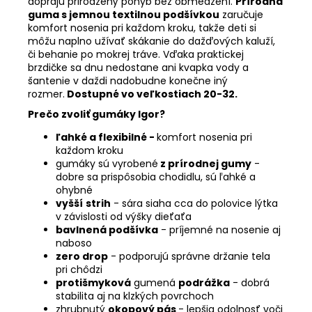
doprajú prirodzený pohyb bez obmedzení.
Prírodná
guma s jemnou textilnou podšívkou
zaručuje
komfort nosenia pri každom kroku, takže deti si
môžu naplno užívať skákanie do dažďových kaluží,
či behanie po mokrej tráve.
Vďaka praktickej
brzdičke sa dnu nedostane ani kvapka vody a
šantenie v daždi nadobudne konečne iný
rozmer.
Dostupné vo veľkostiach 20-32.
Prečo zvoliť gumáky Igor?
ľahké a flexibilné -
komfort nosenia pri
každom kroku
gumáky sú vyrobené
z prírodnej gumy
-
dobre sa prispôsobia chodidlu, sú ľahké a
ohybné
vyšší
strih
- sára siaha cca do polovice lýtka
v závislosti od výšky dieťaťa
bavlnená podšívka
- príjemné na nosenie aj
naboso
zero drop
- podporujú správne držanie tela
pri chôdzi
protišmyková
gumená
podrážka
- dobrá
stabilita aj na klzkých povrchoch
zhrubnutý
okopový pás
- lepšia odolnosť voči