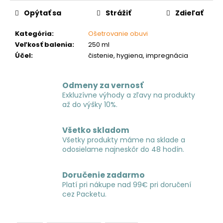
č
a
Opýtať sa
Strážiť
Zdieľať
m
e
Kategória
:
Ošetrovanie obuvi
Veľkosť balenia
:
250 ml
Účel
:
čistenie, hygiena, impregnácia
Odmeny za vernosť
Exkluzívne výhody a zľavy na produkty
až do výšky 10%.
Všetko skladom
Všetky produkty máme na sklade a
odosielame najneskôr do 48 hodín.
Doručenie zadarmo
Platí pri nákupe nad 99€ pri doručení
cez Packetu.