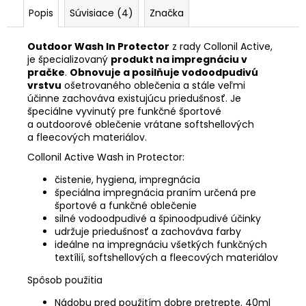
Popis
Súvisiace (4)
Značka
Outdoor Wash In Protector
z rady Collonil Active,
je špecializovaný
produkt na impregnáciu v
pračke
.
Obnovuje a posilňuje vodoodpudivú
vrstvu
ošetrovaného oblečenia a stále veľmi
účinne zachováva existujúcu priedušnosť. Je
špeciálne vyvinutý pre funkčné športové
a outdoorové oblečenie vrátane softshellových
a fleecových materiálov.
Collonil Active Wash in Protector:
čistenie, hygiena, impregnácia
špeciálna impregnácia praním určená pre
športové a funkčné oblečenie
silné vodoodpudivé a špinoodpudivé účinky
udržuje priedušnosť a zachováva farby
ideálne na impregnáciu všetkých funkčných
textílií, softshellových a fleecových materiálov
Spôsob použitia
Nádobu pred použitím dobre pretrepte. 40ml