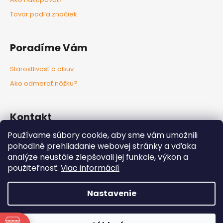
Tovar podľa značiek
Poradíme Vám
Starostlivosť o obuv
Ako odmerať nôžku?
Kontakt
Používame súbory cookie, aby sme vám umožnili
info
@
nozkaobujsa.sk
pohodlné prehliadanie webovej stránky a vďaka
+421907383063
analýze neustále zlepšovali jej funkcie, výkon a
Nozkaobujsa.sk
použiteľnosť.
Viac informácií
Nozkaobujsa
Nastavenie
Vytvoril Shoptet
Copyright 2026
Nôžkaobujsa
. Všetky práva vyhradené.