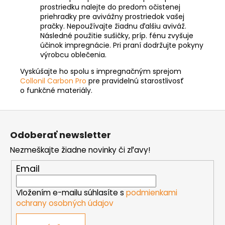
prostriedku nalejte do predom očistenej
priehradky pre avivážny prostriedok vašej
pračky. Nepoužívajte žiadnu ďalšiu aviváž.
Následné použitie sušičky, príp. fénu zvyšuje
účinok impregnácie. Pri praní dodržujte pokyny
výrobcu oblečenia.
Vyskúšajte ho spolu s impregnačným sprejom
Collonil Carbon Pro
pre pravidelnú starostlivosť
o funkčné materiály.
Z
á
Odoberať newsletter
p
Nezmeškajte žiadne novinky či zľavy!
ä
t
Email
i
e
Vložením e-mailu súhlasíte s
podmienkami
ochrany osobných údajov