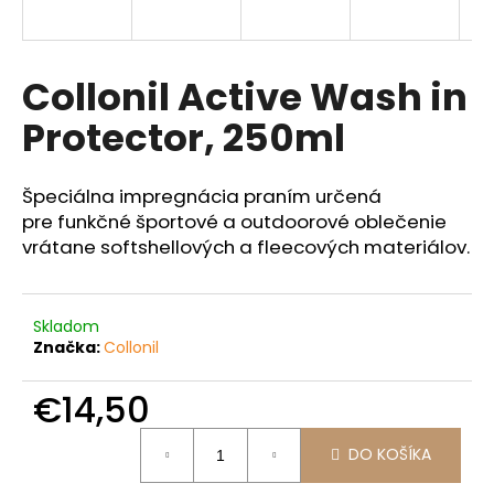
á
j
s
Collonil Active Wash in
ť
Protector, 250ml
?
Špeciálna impregnácia praním určená
pre funkčné športové a outdoorové oblečenie
vrátane softshellových a fleecových materiálov.
HĽADAŤ
Skladom
Značka:
Collonil
O
d
€14,50
p
o
Jednotková
r
DO KOŠÍKA
cena:
ú