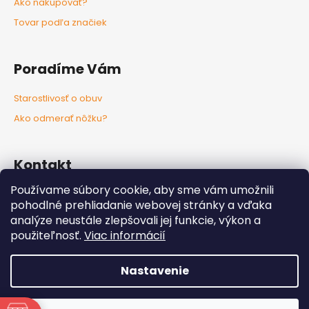
Ako nakupovať?
Tovar podľa značiek
Poradíme Vám
Starostlivosť o obuv
Ako odmerať nôžku?
Kontakt
Používame súbory cookie, aby sme vám umožnili
info
@
nozkaobujsa.sk
pohodlné prehliadanie webovej stránky a vďaka
+421907383063
analýze neustále zlepšovali jej funkcie, výkon a
Nozkaobujsa.sk
použiteľnosť.
Viac informácií
Nozkaobujsa
Nastavenie
Vytvoril Shoptet
Copyright 2026
Nôžkaobujsa
. Všetky práva vyhradené.