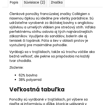
Popis
Súvisiace (2)
Značka
Členkové ponožky francúzskej značky Collégien s
riasenou čipkou sú ideálne pre všetky parádnice. Sú
udržateľne vyrobené zo škótskej bavlny s anglickou
výšivkou a umelých vlákien pre strečový strih. Vďaka
perfektnému strihu oslovia aj tých najnáročnejších
zákazníkov. Využijete do sandálov, balerín ale aj
tenisiek či topánok. Päta a šev v oblasti prstov je
vystužený pre maximálne pohodlie.
Vyrábajú sa v trojčísliach, takže sú trochu väčšie ako
bežná veľkosť, ale pekne sa prispôsobia na každý
tvar chodidla.
Zloženie:
62% bavlna
38% polyamid
Veľkostná tabuľka
Ponožky sú vyrábané v trojčísliach, pri výbere sa
riaďte aj informáciu o dĺžke, ktorá je udávaná v