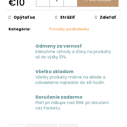
€10
č
a
Jednotková
m
cena:
Opýtať sa
Strážiť
Zdieľať
e
Kategória
:
Ponožky, podkolienky
Odmeny za vernosť
Exkluzívne výhody a zľavy na produkty
až do výšky 10%.
Všetko skladom
Všetky produkty máme na sklade a
odosielame najneskôr do 48 hodín.
Doručenie zadarmo
Platí pri nákupe nad 99€ pri doručení
cez Packetu.