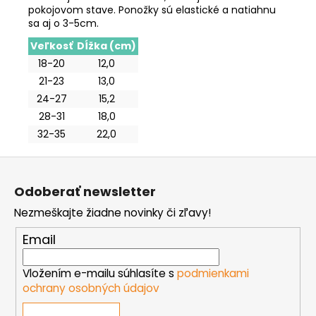
pokojovom stave. Ponožky sú elastické a natiahnu
sa aj o 3-5cm.
Veľkosť
Dĺžka (cm)
18-20
12,0
21-23
13,0
24-27
15,2
28-31
18,0
32-35
22,0
Z
á
Odoberať newsletter
p
Nezmeškajte žiadne novinky či zľavy!
ä
t
Email
i
e
Vložením e-mailu súhlasíte s
podmienkami
ochrany osobných údajov