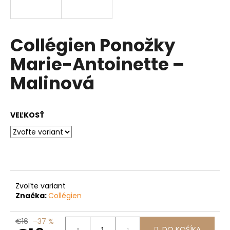
á
j
s
Collégien Ponožky
ť
Marie-Antoinette –
?
Malinová
VEĽKOSŤ
HĽADAŤ
O
d
p
Zvoľte variant
Značka:
Collégien
o
r
ú
€16
–37 %
DO KOŠÍKA