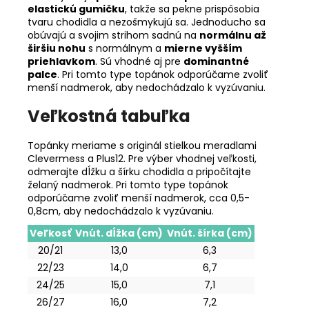
elastickú gumičku
, takže sa pekne prispôsobia
tvaru chodidla a nezošmykujú sa. Jednoducho sa
obúvajú a svojim strihom sadnú na
normálnu až
širšiu nohu
s normálnym a
mierne vyšším
priehlavkom
. Sú vhodné aj pre
dominantné
palce
. Pri tomto type topánok odporúčame zvoliť
menší nadmerok, aby nedochádzalo k vyzúvaniu.
Veľkostná tabuľka
Topánky meriame s originál stielkou meradlami
Clevermess a Plus12. Pre výber vhodnej veľkosti,
odmerajte dĺžku a šírku chodidla a pripočítajte
želaný nadmerok. Pri tomto type topánok
odporúčame zvoliť menší nadmerok, cca 0,5-
0,8cm, aby nedochádzalo k vyzúvaniu.
Veľkosť
Vnút. dĺžka (cm)
Vnút. šírka (cm)
20/21
13,0
6,3
22/23
14,0
6,7
24/25
15,0
7,1
26/27
16,0
7,2