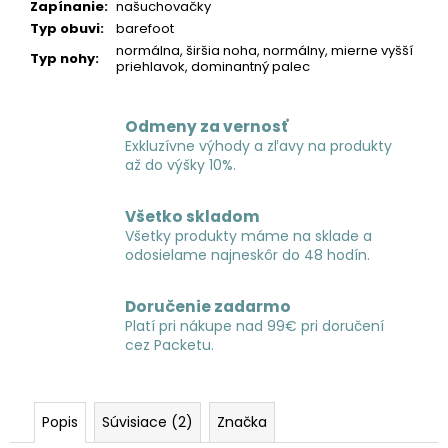
Zapínanie
:
našuchovačky
Typ obuvi
:
barefoot
normálna, širšia noha, normálny, mierne vyšší
Typ nohy
:
priehlavok, dominantný palec
Odmeny za vernosť
Exkluzívne výhody a zľavy na produkty
až do výšky 10%.
Všetko skladom
Všetky produkty máme na sklade a
odosielame najneskôr do 48 hodín.
Doručenie zadarmo
Platí pri nákupe nad 99€ pri doručení
cez Packetu.
Popis
Súvisiace (2)
Značka