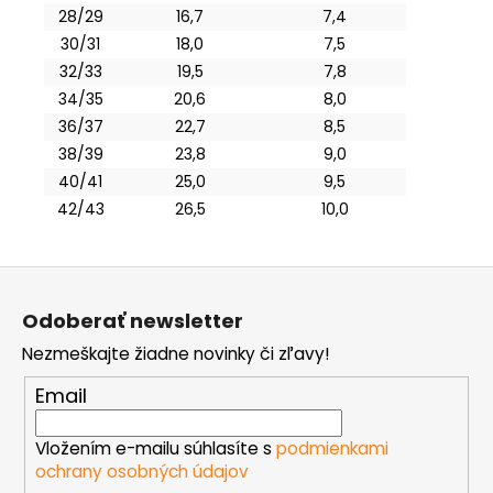
28/29
16,7
7,4
30/31
18,0
7,5
32/33
19,5
7,8
34/35
20,6
8,0
36/37
22,7
8,5
38/39
23,8
9,0
40/41
25,0
9,5
42/43
26,5
10,0
Z
á
Odoberať newsletter
p
Nezmeškajte žiadne novinky či zľavy!
ä
t
Email
i
e
Vložením e-mailu súhlasíte s
podmienkami
ochrany osobných údajov