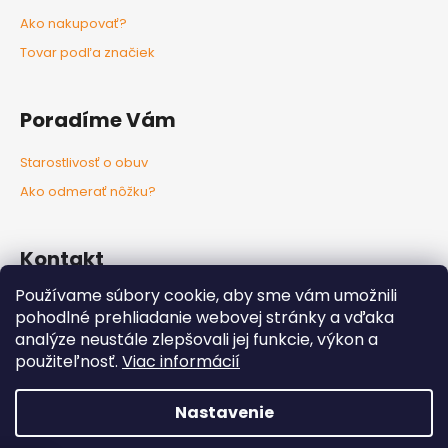
Ako nakupovať?
Tovar podľa značiek
Poradíme Vám
Starostlivosť o obuv
Ako odmerať nôžku?
Kontakt
Používame súbory cookie, aby sme vám umožnili
info
@
nozkaobujsa.sk
pohodlné prehliadanie webovej stránky a vďaka
+421907383063
analýze neustále zlepšovali jej funkcie, výkon a
Nozkaobujsa.sk
použiteľnosť.
Viac informácií
Nozkaobujsa
Nastavenie
Vytvoril Shoptet