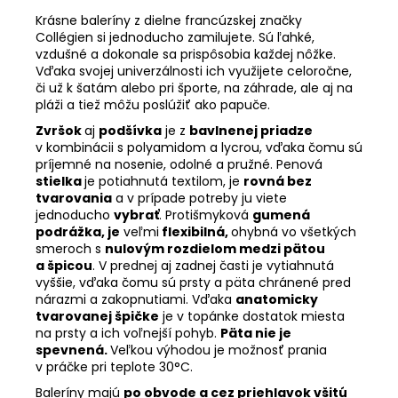
Krásne baleríny z dielne francúzskej značky
Collégien si jednoducho zamilujete. Sú ľahké,
vzdušné a dokonale sa prispôsobia každej nôžke.
Vďaka svojej univerzálnosti ich využijete celoročne,
či už k šatám alebo pri športe, na záhrade, ale aj na
pláži a tiež môžu poslúžiť ako papuče.
Zvršok
aj
podšívka
je z
bavlnenej priadze
v kombinácii s polyamidom a lycrou, vďaka čomu sú
príjemné na nosenie, odolné a pružné. Penová
stielka
je potiahnutá textilom, je
rovná bez
tvarovania
a v prípade potreby ju viete
jednoducho
vybrať
. Protišmyková
gumená
podrážka, je
veľmi
flexibilná,
ohybná vo všetkých
smeroch s
nulovým rozdielom medzi pätou
a špicou
. V prednej aj zadnej časti je vytiahnutá
vyššie, vďaka čomu sú prsty a päta chránené pred
nárazmi a zakopnutiami. Vďaka
anatomicky
tvarovanej špičke
je v topánke dostatok miesta
na prsty a ich voľnejší pohyb.
Päta nie je
spevnená.
Veľkou výhodou je možnosť prania
v práčke pri teplote 30°C.
Baleríny majú
po obvode a cez priehlavok všitú