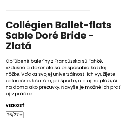
á
j
s
Collégien Ballet-flats
ť
Sable Doré Bride -
?
Zlatá
Obľúbené baleríny z Francúzska sú ľahké,
HĽADAŤ
vzdušné a dokonale sa prispôsobia každej
nôžke. Vďaka svojej univerzálnosti ich využijete
celoročne, k šatám, pri športe, ale aj na pláži, či
na doma ako prezuvky. Navyše je možné ich prať
O
aj v práčke.
d
p
VEĽKOSŤ
o
r
ú