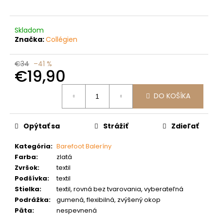
č
a
m
Skladom
e
Značka:
Collégien
€34
–41 %
€19,90
Jednotková
DO KOŠÍKA
cena:
Opýtať sa
Strážiť
Zdieľať
Kategória
:
Barefoot Baleríny
Farba
:
zlatá
Zvršok
:
textil
Podšívka
:
textil
Stielka
:
textil, rovná bez tvarovania, vyberateľná
Podrážka
:
gumená, flexibilná, zvýšený okop
Päta
:
nespevnená