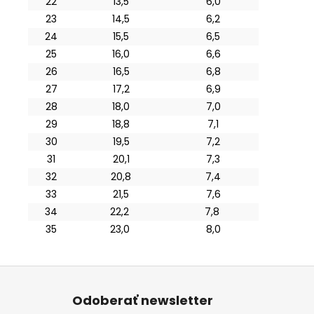
22
13,5
6,0
23
14,5
6,2
24
15,5
6,5
25
16,0
6,6
26
16,5
6,8
27
17,2
6,9
28
18,0
7,0
29
18,8
7,1
30
19,5
7,2
31
20,1
7,3
32
20,8
7,4
33
21,5
7,6
34
22,2
7,8
35
23,0
8,0
Z
á
Odoberať newsletter
p