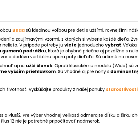
ýrobcu
Beda
sú ideálnou voľbou pre deti s užšími, rovnejšími nôž
ení a zaujímavými vzormi, z ktorých si vyberie každé dieťa. Zv
 nelieta. V prípade potreby ju
viete
jednoducho
vybrať
. Vďaka
ú gumenú podrážku
, ktorá je ohybná priečne aj pozdĺžne s nu
tvar a dodáva vertikálnu oporu päty dieťaťa. Sú určené na nosenie
tiahnuť aj na
užší členok
. Oproti klasickému modelu (Wide) sú z
rne vyšším priehlavkom
. Sú vhodné aj pre nohy s
dominantn
ich životnosť. Vyskúšajte produkty z našej ponuky
starostlivosti
 a Plus12. Pre výber vhodnej veľkosti odmerajte dĺžku a šírku c
a Plus 12 nie je potrebné pripočítavať nadmerok.