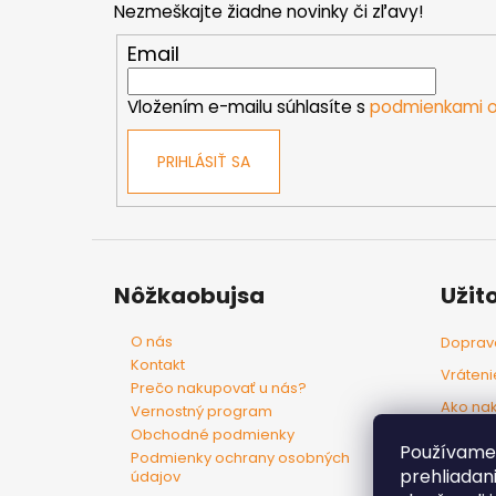
Nezmeškajte žiadne novinky či zľavy!
ä
t
Email
i
e
Vložením e-mailu súhlasíte s
podmienkami o
PRIHLÁSIŤ SA
Nôžkaobujsa
Užit
O nás
Doprava
Kontakt
Vráteni
Prečo nakupovať u nás?
Ako na
Vernostný program
Obchodné podmienky
Tovar p
Používame 
Podmienky ochrany osobných
prehliadan
údajov