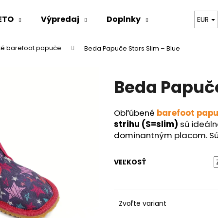
ETO
Výpredaj
Doplnky
Oblečenie
EUR
ské barefoot papuče
Beda Papuče Stars Slim – Blue
Čo potrebujete nájsť?
Beda Papuče
HĽADAŤ
Obľúbené
barefoot pap
strihu (S=slim)
sú ideáln
Odporúčame
dominantným placom. Sú 
VEĽKOSŤ
Zvoľte variant