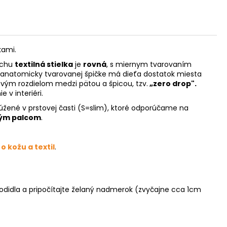
kami.
rchu
textilná stielka
je
rovná
, s miernym tvarovaním
 anatomicky tvarovanej špičke má dieťa dostatok miesta
lovým rozdielom medzi pätou a špicou, tzv.
„zero drop".
 v interiéri.
úžené v prstovej časti (S=slim), ktoré odporúčame na
ým palcom
.
 o kožu a textil
.
hodidla a pripočítajte želaný nadmerok (zvyčajne cca 1cm