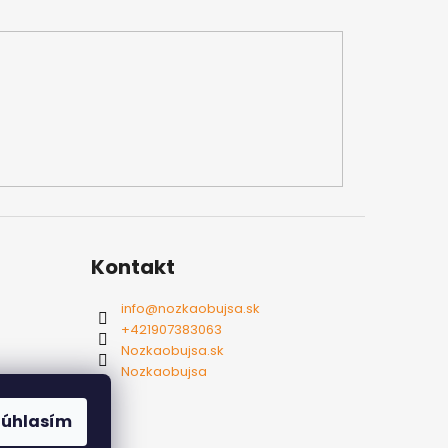
Kontakt
info
@
nozkaobujsa.sk
+421907383063
Nozkaobujsa.sk
Nozkaobujsa
Súhlasím