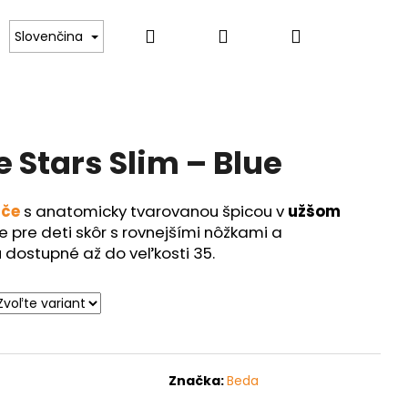
Hľadať
Prihlásenie
Nákupný
Kontakt
Slovenčina
košík
 Stars Slim – Blue
uče
s anatomicky tvarovanou špicou v
užšom
e pre deti skôr s rovnejšími nôžkami a
dostupné až do veľkosti 35.
Značka:
Beda