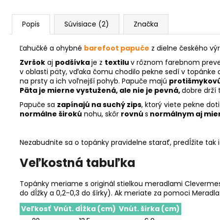
Popis
Súvisiace (2)
Značka
Ľahučké a ohybné
barefoot papuče
z dielne českého v
Zvršok
aj
podšívka
je z
textilu
v rôznom farebnom preved
v oblasti päty, vďaka čomu chodilo pekne sedí v topánke a
na prsty a ich voľnejší pohyb. Papuče majú
protišmykov
Päta je mierne vystužená, ale nie je pevná,
dobre drží 
Papuče sa
zapínajú na suchý zips
, ktorý viete pekne do
normálne širokú
nohu, skôr
rovnú
s
normálnym aj mie
Nezabudnite sa o topánky pravidelne starať, predĺžite tak 
Veľkostná tabuľka
Topánky meriame s originál stielkou meradlami Clevermess
do dĺžky a 0,2-0,3 do šírky). Ak meriate za pomoci Meradl
Veľkosť
Vnút. dĺžka (cm)
Vnút. šírka (cm)