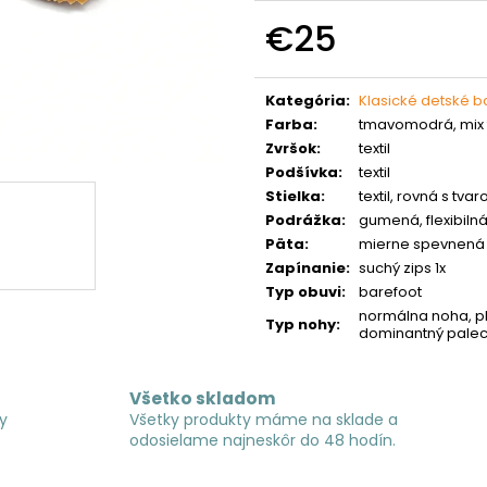
€25
Jednotková
cena:
Kategória
:
Klasické detské 
Farba
:
tmavomodrá, mix 
Zvršok
:
textil
Podšívka
:
textil
Stielka
:
textil, rovná s tv
Podrážka
:
gumená, flexibiln
Päta
:
mierne spevnená
Zapínanie
:
suchý zips 1x
Typ obuvi
:
barefoot
normálna noha, pl
Typ nohy
:
dominantný palec,
Všetko skladom
y
Všetky produkty máme na sklade a
odosielame najneskôr do 48 hodín.