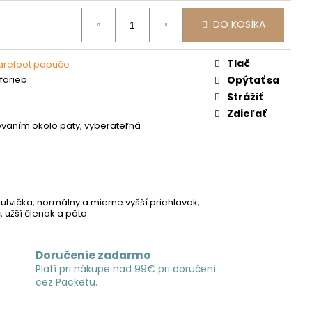
DO KOŠÍKA
Tlač
barefoot papuče
farieb
Opýtať sa
Strážiť
Zdieľať
arovaním okolo päty, vyberateľná
á
utvička, normálny a mierne vyšší priehlavok,
 užší členok a päta
Doručenie zadarmo
Platí pri nákupe nad 99€ pri doručení
cez Packetu.