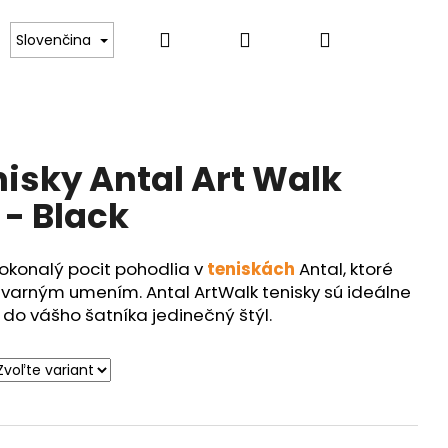
Hľadať
Prihlásenie
Nákupný
Kontakt
Slovenčina
košík
nisky Antal Art Walk
 - Black
okonalý pocit pohodlia v
teniskách
Antal, ktoré
ýtvarným umením.
Antal ArtWalk tenisky sú ideálne
ú do vášho šatníka jedinečný štýl.