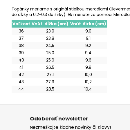
Topánky meriame s originál stielkou meradlami Clevermess
do dĺžky a 0,2-0,3 do šírky). Ak meriate za pomoci Meradl
Veľkosť
Vnút. dĺžka (cm)
Vnút. šírka (cm)
36
23,0
9,0
37
23,8
9,1
38
24,5
9,2
39
25,0
9,4
40
25,9
9,6
41
26,5
9,8
42
27,1
10,0
43
27,9
10,2
44
28,5
10,4
Z
á
Odoberať newsletter
p
Nezmeškajte žiadne novinky či zľavy!