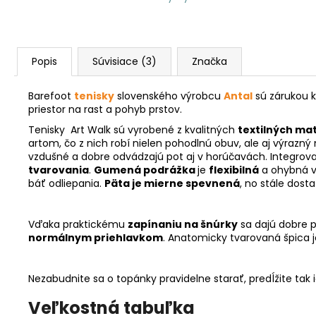
Popis
Súvisiace (3)
Značka
Barefoot
tenisky
slovenského výrobcu
Antal
sú zárukou k
priestor na rast a pohyb prstov.
Tenisky Art Walk sú vyrobené
z kvalitných
textilných mat
artom, čo z nich robí nielen pohodlnú obuv, ale aj výrazn
vzdušné a dobre odvádzajú pot aj v horúčavách. Integro
tvarovania
.
Gumená podrážka
je
flexibilná
a ohybná v
báť odliepania.
Päta je mierne spevnená
, no stále dos
Vďaka praktickému
zapínaniu na šnúrky
sa dajú dobre p
normálnym priehlavkom
. Anatomicky tvarovaná špica 
Nezabudnite sa o topánky pravidelne starať, predĺžite tak 
Veľkostná tabuľka