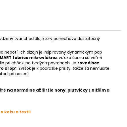
irodzený tvar chodidla, ktorý ponecháva dostatočný
a nepotí. Ich dizajn je inšpirovaný dynamickým pop
MART fabrics
mikrovlákna
, vďaka čomu sú veľmi
ie pri chôdzi po tvrdých povrchoch. Je
rovná bez
ro drop
“. Zvršok je k podrážke prišitý, takže sa nemusíte
fort pri nosení.
dné
na normálne až širšie nohy, plutvičky
s
nižším a
 o kožu a textil
.