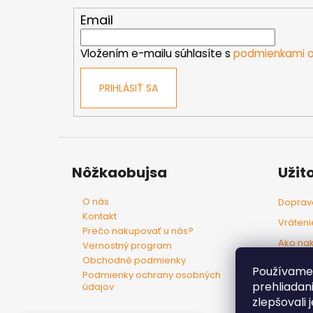
ä
t
Email
i
e
Vložením e-mailu súhlasíte s
podmienkami o
PRIHLÁSIŤ SA
Nôžkaobujsa
Užit
O nás
Doprava
Kontakt
Vráteni
Prečo nakupovať u nás?
Ako na
Vernostný program
Obchodné podmienky
Tovar p
Používame 
Podmienky ochrany osobných
prehliadan
údajov
zlepšovali 