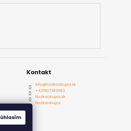
Kontakt
info
@
nozkaobujsa.sk
+421907383063
Nozkaobujsa.sk
Nozkaobujsa
Súhlasím