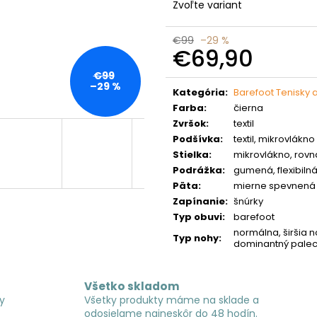
Zvoľte variant
€99
–29 %
€69,90
Jednotková
€99
–29 %
cena:
Kategória
:
Barefoot Tenisky 
Farba
:
čierna
Zvršok
:
textil
Podšívka
:
textil, mikrovlákno
Stielka
:
mikrovlákno, rovn
Podrážka
:
gumená, flexibiln
Päta
:
mierne spevnená
Zapínanie
:
šnúrky
Typ obuvi
:
barefoot
normálna, širšia n
Typ nohy
:
dominantný palec,
Všetko skladom
y
Všetky produkty máme na sklade a
odosielame najneskôr do 48 hodín.