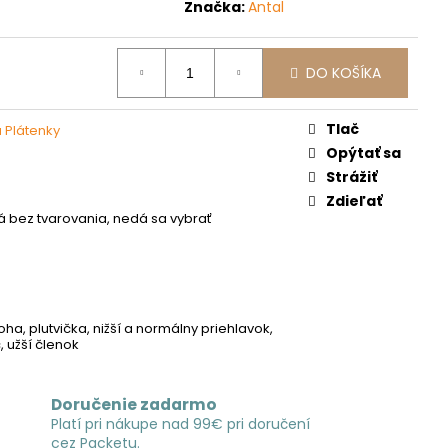
Značka:
Antal
DO KOŠÍKA
Tlač
a Plátenky
Opýtať sa
Strážiť
Zdieľať
á bez tvarovania, nedá sa vybrať
á
oha, plutvička, nižší a normálny priehlavok,
 užší členok
Doručenie zadarmo
Platí pri nákupe nad 99€ pri doručení
cez Packetu.