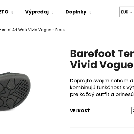
ETO
Výpredaj
Doplnky
Oblečenie
EUR
 Antal Art Walk Vivid Vogue - Black
Čo potrebujete nájsť?
Barefoot Te
HĽADAŤ
Vivid Vogue
Doprajte svojim nohám d
Odporúčame
kombinujú funkčnosť s v
pre každý outfit a prines
VEĽKOSŤ