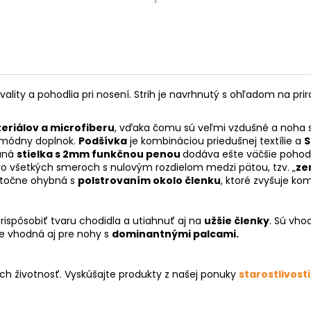
vality a pohodlia pri nosení. Strih je navrhnutý s ohľadom na pr
eriálov a microfiberu
, vďaka čomu sú veľmi vzdušné a noha s
ý módny doplnok.
P
odšívka
je kombináciou p
riedušnej textílie a
S
vaná
stielka s 2mm funkčnou penou
dodáva ešte väčšie pohodl
o všetkých smeroch s nulovým rozdielom medzi pätou, tzv. „
ze
tatočne ohybná s
polstrovaním okolo členku
, ktoré zvyšuje kom
rispôsobiť tvaru chodidla a utiahnuť aj na
užšie členky
.
Sú vho
je vhodná aj pre nohy s
dominantnými palcami.
ich životnosť. Vyskúšajte produkty z našej ponuky
starostlivosti