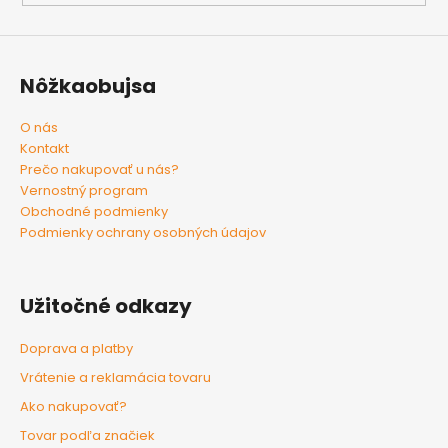
á
j
s
Nôžkaobujsa
ť
?
O nás
Kontakt
Prečo nakupovať u nás?
Vernostný program
Obchodné podmienky
HĽADAŤ
Podmienky ochrany osobných údajov
Užitočné odkazy
O
d
Doprava a platby
p
Vrátenie a reklamácia tovaru
o
r
Ako nakupovať?
ú
Tovar podľa značiek