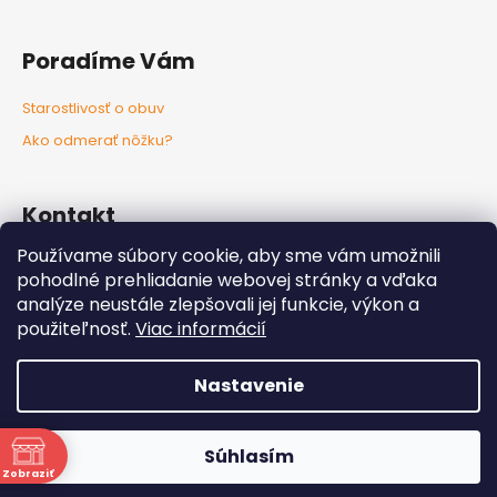
č
a
m
Poradíme Vám
e
Starostlivosť o obuv
Ako odmerať nôžku?
Kontakt
Používame súbory cookie, aby sme vám umožnili
info
@
nozkaobujsa.sk
pohodlné prehliadanie webovej stránky a vďaka
+421907383063
analýze neustále zlepšovali jej funkcie, výkon a
Nozkaobujsa.sk
použiteľnosť.
Viac informácií
Nozkaobujsa
Nastavenie
Vytvoril Shoptet
Copyright 2026
Nôžkaobujsa
. Všetky práva vyhradené.
Súhlasím
Upraviť nastavenie cookies
Zobraziť