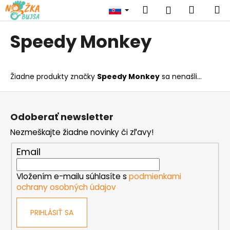
K
Prejsť
Hľadať
Nákup
M
Prihlásenie
na
o
obsah
Späť
Späť
košík
š
Speedy Monkey
í
Č
k
o
Žiadne produkty značky
Speedy Monkey
sa nenašli...
p
o
Z
t
á
Odoberať newsletter
r
p
Nezmeškajte žiadne novinky či zľavy!
e
ä
b
t
Email
u
i
j
e
Vložením e-mailu súhlasíte s
podmienkami
e
ochrany osobných údajov
t
PRIHLÁSIŤ SA
e
n