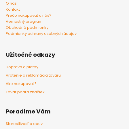
u
O nás
Kontakt
Prečo nakupovať u nás?
Vernostný program
Obchodné podmienky
Podmienky ochrany osobných údajov
Užitočné odkazy
Doprava a platby
Vrátenie a reklamácia tovaru
Ako nakupovať?
Tovar podľa značiek
Poradíme Vám
Starostlivosť o obuv