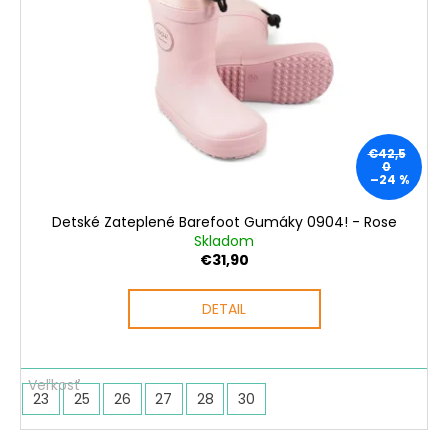
s
o
á
p
d
j
r
u
s
o
k
ť
d
t
?
u
o
€42,5
k
v
0
–24 %
t
o
Detské Zateplené Barefoot Gumáky 0904! - Rose
HĽADAŤ
v
Skladom
€31,90
DETAIL
O
d
p
o
23
25
26
27
28
30
r
ú