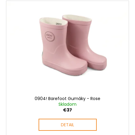
č
a
m
e
0904! Barefoot Gumáky - Rose
Skladom
€37
DETAIL