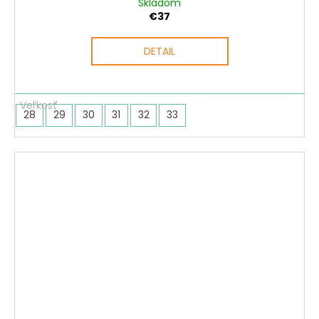
Skladom
€37
DETAIL
28
29
30
31
32
33