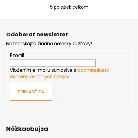
5
položiek celkom
O
v
Z
l
á
á
Odoberať newsletter
d
p
a
Nezmeškajte žiadne novinky či zľavy!
ä
c
t
Email
i
i
e
e
Vložením e-mailu súhlasíte s
podmienkami
p
ochrany osobných údajov
r
v
k
PRIHLÁSIŤ SA
y
v
ý
p
i
Nôžkaobujsa
s