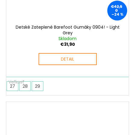
€42,5
0
–24 %
Detské Zateplené Barefoot Gumáky 0904! - Light
Grey
Skladom
€31,90
DETAIL
27
28
29