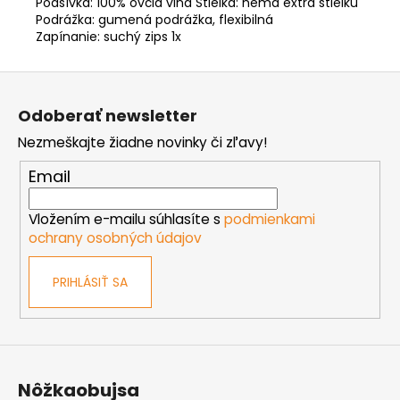
Podšívka: 100% ovčia vlna Stielka: nemá extra stielku
Podrážka: gumená podrážka, flexibilná
Zapínanie: suchý zips 1x
Z
á
Odoberať newsletter
p
Nezmeškajte žiadne novinky či zľavy!
ä
t
Email
i
e
Vložením e-mailu súhlasíte s
podmienkami
ochrany osobných údajov
PRIHLÁSIŤ SA
Nôžkaobujsa