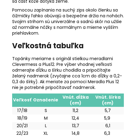
sa časť kože dotýka zeme.
Pomocou zapínania na suchý zips okolo členku sa
čižmičky ľahko obúvajú a bezpečne držia na nohách.
Svojim strihom sú univerzálne a sadnú skôr na užšie
až normálne nôžky s normálnym a mierne vyšším
priehlavkom.
Veľkostná tabuľka
Topánky meriame s originál stielkou meradlami
Clevermess a Plus12. Pre výber vhodnej veľkosti
odmerajte dĺžku a šírku chodidla a pripočítajte
želaný nadmerok (zvyčajne cca 1cm do dĺžky a 0,2-
0,3 do šírky). Ak meriate za pomoci Meradla Plus 12
nie je potrebné pripočítavať nadmerok.
Vnút. dĺžka
Vnút. šírka
Veľkosť
Označenie
(cm)
(cm)
17/18
S
11,2
5,7
18/19
M
12,4
5,9
20/21
L
13,7
6,1
22/23
XL
14,8
6,3