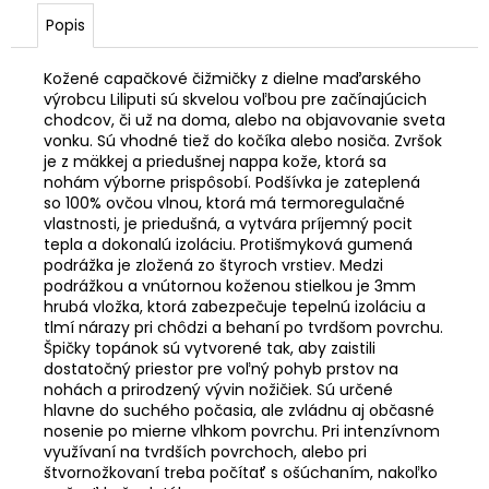
Popis
Kožené capačkové čižmičky z dielne maďarského
výrobcu Liliputi sú skvelou voľbou pre začínajúcich
chodcov, či už na doma, alebo na objavovanie sveta
vonku. Sú vhodné tiež do kočíka alebo nosiča. Zvršok
je z mäkkej a priedušnej nappa kože, ktorá sa
nohám výborne prispôsobí. Podšívka je zateplená
so 100% ovčou vlnou, ktorá má termoregulačné
vlastnosti, je priedušná, a vytvára príjemný pocit
tepla a dokonalú izoláciu. Protišmyková gumená
podrážka je zložená zo štyroch vrstiev. Medzi
podrážkou a vnútornou koženou stielkou je 3mm
hrubá vložka, ktorá zabezpečuje tepelnú izoláciu a
tlmí nárazy pri chôdzi a behaní po tvrdšom povrchu.
Špičky topánok sú vytvorené tak, aby zaistili
dostatočný priestor pre voľný pohyb prstov na
nohách a prirodzený vývin nožičiek. Sú určené
hlavne do suchého počasia, ale zvládnu aj občasné
nosenie po mierne vlhkom povrchu. Pri intenzívnom
využívaní na tvrdších povrchoch, alebo pri
štvornožkovaní treba počítať s ošúchaním, nakoľko