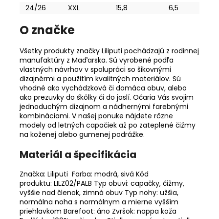
24/26
XXL
15,8
6,5
O značke
Všetky produkty značky Liliputi pochádzajú z rodinnej
manufaktúry z Maďarska. Sú vyrobené podľa
vlastných návrhov v spolupráci so šikovnými
dizajnérmi a použitím kvalitných materiálov. Sú
vhodné ako vychádzková či domáca obuv, alebo
ako prezuvky do škôlky či do jaslí. Očaria Vás svojim
jednoduchým dizajnom a nádhernými farebnými
kombináciami. V našej ponuke nájdete rôzne
modely od letných capačiek až po zateplené čižmy
na koženej alebo gumenej podrážke.
Materiál a špecifikácia
Značka: Liliputi Farba: modrá, sivá Kód
produktu: LILZ02/PALB Typ obuvi: capačky, čižmy,
vyššie nad členok, zimná obuv Typ nohy: užšia,
normálna noha s normálnym a mierne vyšším
priehlavkom Barefoot: áno Zvršok: nappa koža