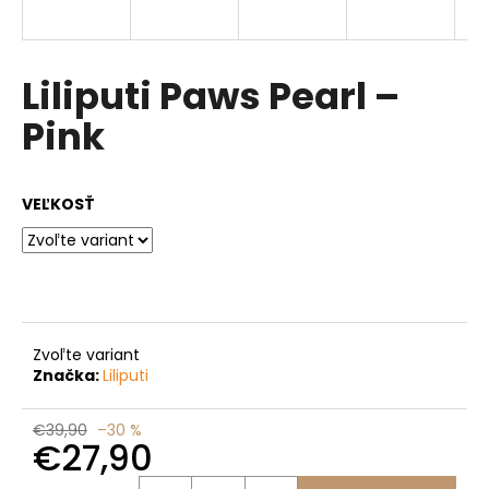
á
j
s
Liliputi Paws Pearl –
ť
Pink
?
VEĽKOSŤ
HĽADAŤ
O
Zvoľte variant
d
Značka:
Liliputi
p
o
€39,90
–30 %
r
€27,90
ú
Jednotková