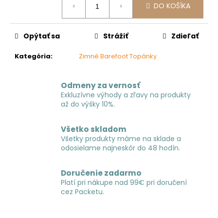
č
DO KOŠÍKA
cena:
a
m
e
Opýtať sa
Strážiť
Zdieľať
Kategória
:
Zimné Barefoot Topánky
Odmeny za vernosť
Exkluzívne výhody a zľavy na produkty
až do výšky 10%.
Všetko skladom
Všetky produkty máme na sklade a
odosielame najneskôr do 48 hodín.
Doručenie zadarmo
Platí pri nákupe nad 99€ pri doručení
cez Packetu.