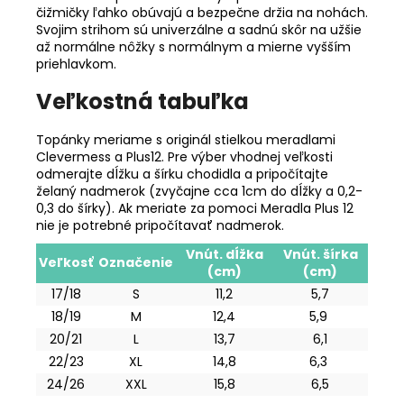
čižmičky ľahko obúvajú a bezpečne držia na nohách.
Svojim strihom sú univerzálne a sadnú skôr na užšie
až normálne nôžky s normálnym a mierne vyšším
priehlavkom.
Veľkostná tabuľka
Topánky meriame s originál stielkou meradlami
Clevermess a Plus12. Pre výber vhodnej veľkosti
odmerajte dĺžku a šírku chodidla a pripočítajte
želaný nadmerok (zvyčajne cca 1cm do dĺžky a 0,2-
0,3 do šírky). Ak meriate za pomoci Meradla Plus 12
nie je potrebné pripočítavať nadmerok.
Vnút. dĺžka
Vnút. šírka
Veľkosť
Označenie
(cm)
(cm)
17/18
S
11,2
5,7
18/19
M
12,4
5,9
20/21
L
13,7
6,1
22/23
XL
14,8
6,3
24/26
XXL
15,8
6,5