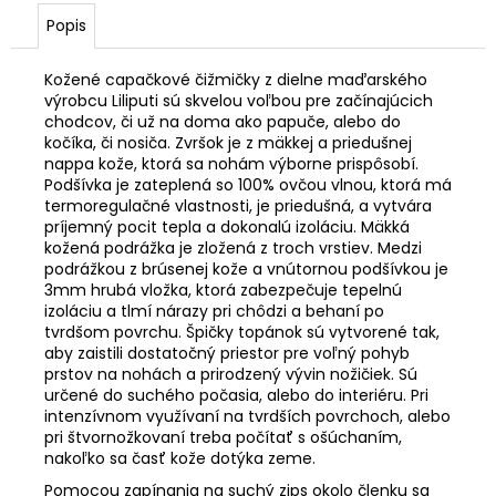
Popis
Kožené capačkové čižmičky z dielne maďarského
výrobcu Liliputi sú skvelou voľbou pre začínajúcich
chodcov, či už na doma ako papuče, alebo do
kočíka, či nosiča. Zvršok je z mäkkej a priedušnej
nappa kože, ktorá sa nohám výborne prispôsobí.
Podšívka je zateplená so 100% ovčou vlnou, ktorá má
termoregulačné vlastnosti, je priedušná, a vytvára
príjemný pocit tepla a dokonalú izoláciu. Mäkká
kožená podrážka je zložená z troch vrstiev. Medzi
podrážkou z brúsenej kože a vnútornou podšívkou je
3mm hrubá vložka, ktorá zabezpečuje tepelnú
izoláciu a tlmí nárazy pri chôdzi a behaní po
tvrdšom povrchu. Špičky topánok sú vytvorené tak,
aby zaistili dostatočný priestor pre voľný pohyb
prstov na nohách a prirodzený vývin nožičiek. Sú
určené do suchého počasia, alebo do interiéru. Pri
intenzívnom využívaní na tvrdších povrchoch, alebo
pri štvornožkovaní treba počítať s ošúchaním,
nakoľko sa časť kože dotýka zeme.
Pomocou zapínania na suchý zips okolo členku sa