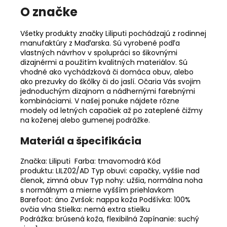
O značke
Všetky produkty značky Liliputi pochádzajú z rodinnej
manufaktúry z Maďarska. Sú vyrobené podľa
vlastných návrhov v spolupráci so šikovnými
dizajnérmi a použitím kvalitných materiálov. Sú
vhodné ako vychádzková či domáca obuv, alebo
ako prezuvky do škôlky či do jaslí. Očaria Vás svojim
jednoduchým dizajnom a nádhernými farebnými
kombináciami. V našej ponuke nájdete rôzne
modely od letných capačiek až po zateplené čižmy
na koženej alebo gumenej podrážke.
Materiál a špecifikácia
Značka: Liliputi Farba: tmavomodrá Kód
produktu: LILZ02/AD Typ obuvi: capačky, vyššie nad
členok, zimná obuv Typ nohy: užšia, normálna noha
s normálnym a mierne vyšším priehlavkom
Barefoot: áno Zvršok: nappa koža Podšívka: 100%
ovčia vlna Stielka: nemá extra stielku
Podrážka: brúsená koža, flexibilná Zapínanie: suchý