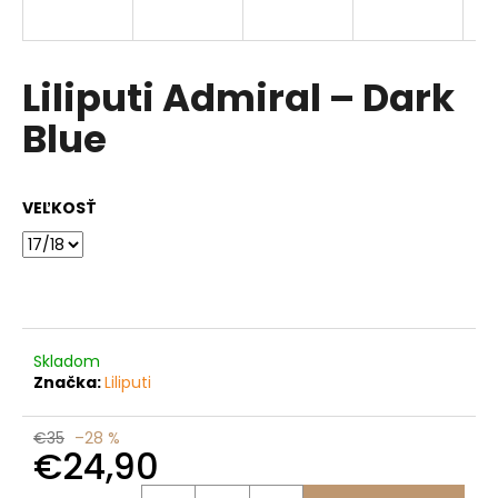
á
j
s
Liliputi Admiral – Dark
ť
Blue
?
VEĽKOSŤ
HĽADAŤ
O
Skladom
d
Značka:
Liliputi
p
o
€35
–28 %
r
€24,90
ú
Jednotková