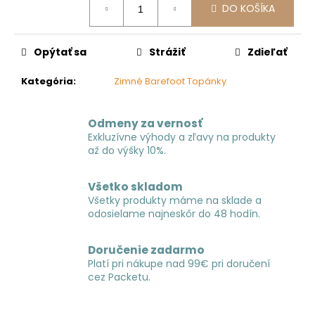
č
DO KOŠÍKA
cena:
a
m
e
Opýtať sa
Strážiť
Zdieľať
Kategória
:
Zimné Barefoot Topánky
Odmeny za vernosť
Exkluzívne výhody a zľavy na produkty
až do výšky 10%.
Všetko skladom
Všetky produkty máme na sklade a
odosielame najneskôr do 48 hodín.
Doručenie zadarmo
Platí pri nákupe nad 99€ pri doručení
cez Packetu.