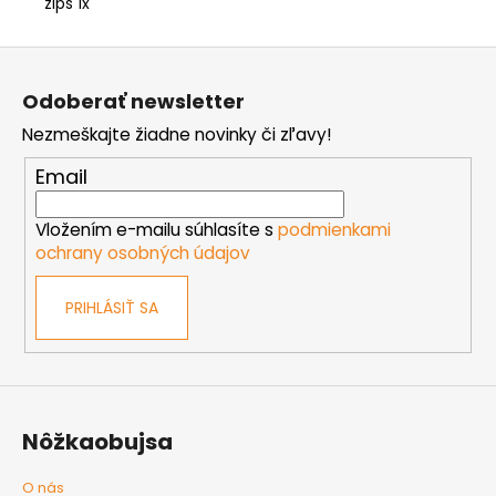
zips 1x
Z
á
Odoberať newsletter
p
Nezmeškajte žiadne novinky či zľavy!
ä
t
Email
i
e
Vložením e-mailu súhlasíte s
podmienkami
ochrany osobných údajov
PRIHLÁSIŤ SA
Nôžkaobujsa
O nás