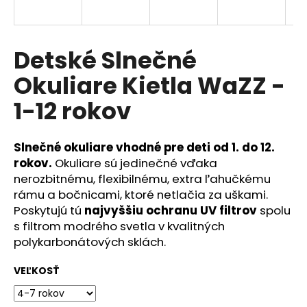
á
j
s
Detské Slnečné
ť
Okuliare Kietla WaZZ -
?
1-12 rokov
Slnečné okuliare vhodné pre deti od 1. do 12.
HĽADAŤ
rokov.
Okuliare sú jedinečné vďaka
nerozbitnému, flexibilnému, extra ľahučkému
rámu a bočnicami, ktoré netlačia za uškami.
Poskytujú tú
najvyššiu ochranu UV filtrov
spolu
O
s filtrom modrého svetla v kvalitných
d
polykarbonátových sklách.
p
o
VEĽKOSŤ
r
ú