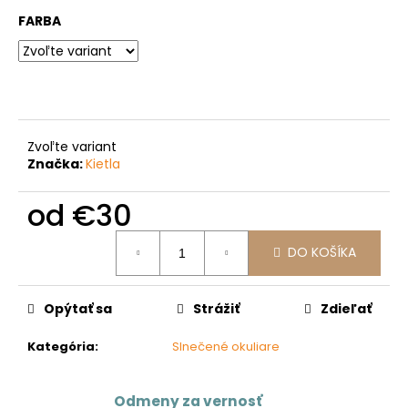
č
a
FARBA
m
e
Zvoľte variant
Značka:
Kietla
od
€30
Jednotková
DO KOŠÍKA
cena:
Opýtať sa
Strážiť
Zdieľať
Kategória
:
Slnečené okuliare
Odmeny za vernosť