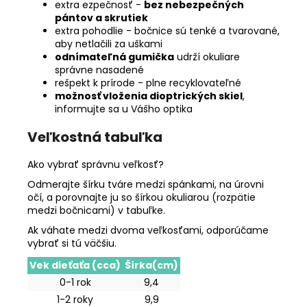
extra ezpečnosť -
bez nebezpečných
pántov a skrutiek
extra pohodlie - bočnice sú tenké a tvarované,
aby netlačili za uškami
odnímateľná gumička
udrží okuliare
správne nasadené
rešpekt k prírode - plne recyklovateľné
možnosť vloženia dioptrických skiel
,
informujte sa u Vášho optika
Veľkostná tabuľka
Ako vybrať správnu veľkosť?
Odmerajte šírku tváre medzi spánkami, na úrovni
očí, a porovnajte ju so šírkou okuliarou (rozpätie
medzi bočnicami) v tabuľke.
Ak váhate medzi dvoma veľkosťami, odporúčame
vybrať si tú väčšiu.
Vek dieťaťa (cca)
Šírka(cm)
0-1 rok
9,4
1-2 roky
9,9