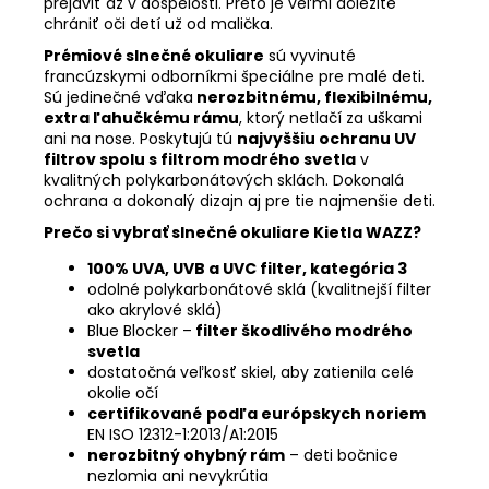
prejaviť až v dospelosti. Preto je veľmi dôležité
chrániť oči detí už od malička.
Prémiové slnečné okuliare
sú vyvinuté
francúzskymi odborníkmi špeciálne pre malé deti.
Sú jedinečné vďaka
nerozbitnému, flexibilnému,
extra ľahučkému rámu
, ktorý netlačí za uškami
ani na nose. Poskytujú tú
najvyššiu ochranu UV
filtrov spolu s filtrom modrého svetla
v
kvalitných polykarbonátových sklách. Dokonalá
ochrana a dokonalý dizajn aj pre tie najmenšie deti.
Prečo si vybrať slnečné okuliare Kietla WAZZ?
100% UVA, UVB a UVC filter, kategória 3
odolné polykarbonátové sklá (kvalitnejší filter
ako akrylové sklá)
Blue Blocker –
filter škodlivého modrého
svetla
dostatočná veľkosť skiel, aby zatienila celé
okolie očí
certifikované
podľa európskych noriem
EN ISO 12312-1:2013/A1:2015
nerozbitný ohybný rám
– deti bočnice
nezlomia ani nevykrútia