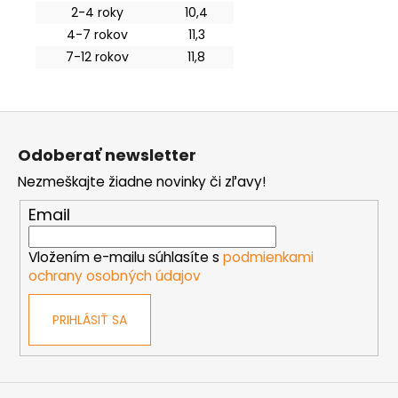
2-4 roky
10,4
4-7 rokov
11,3
7-12 rokov
11,8
Z
á
Odoberať newsletter
p
Nezmeškajte žiadne novinky či zľavy!
ä
t
Email
i
e
Vložením e-mailu súhlasíte s
podmienkami
ochrany osobných údajov
PRIHLÁSIŤ SA