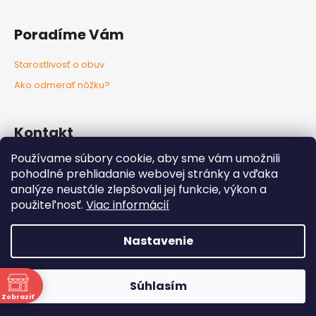
Poradíme Vám
Starostlivosť o obuv
Ako odmerať nôžku?
Kontakt
Používame súbory cookie, aby sme vám umožnili
info
@
nozkaobujsa.sk
pohodlné prehliadanie webovej stránky a vďaka
+421907383063
analýze neustále zlepšovali jej funkcie, výkon a
Nozkaobujsa.sk
použiteľnosť.
Viac informácií
Nozkaobujsa
Nastavenie
Vytvoril Shoptet
Copyright 2026
Nôžkaobujsa
. Všetky práva vyhradené.
Súhlasím
Upraviť nastavenie cookies
Zobraziť
ne