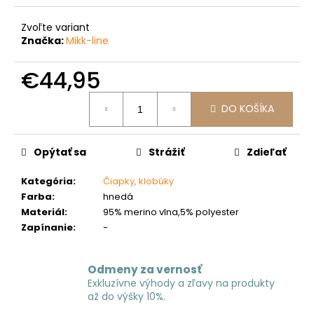
č
a
Zvoľte variant
m
Značka:
Mikk-line
e
€44,95
Jednotková
DO KOŠÍKA
cena:
Opýtať sa
Strážiť
Zdieľať
Kategória
:
Čiapky, klobúky
Farba
:
hnedá
Materiál
:
95% merino vlna,5% polyester
Zapínanie
:
-
Odmeny za vernosť
Exkluzívne výhody a zľavy na produkty
až do výšky 10%.