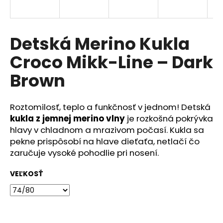
á
j
s
Detská Merino Kukla
ť
Croco Mikk-Line – Dark
?
Brown
Roztomilosť, teplo a funkčnosť v jednom! Detská
HĽADAŤ
kukla z jemnej merino vlny
je rozkošná pokrývka
hlavy v chladnom a mrazivom počasí. Kukla sa
pekne prispôsobí na hlave dieťaťa, netlačí čo
zaručuje vysoké pohodlie pri nosení.
O
d
VEĽKOSŤ
p
o
r
ú