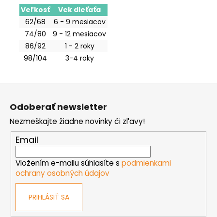
Veľkosť
Vek dieťaťa
62/68
6 - 9 mesiacov
74/80
9 - 12 mesiacov
86/92
1 - 2 roky
98/104
3-4 roky
Z
á
Odoberať newsletter
p
Nezmeškajte žiadne novinky či zľavy!
ä
t
Email
i
e
Vložením e-mailu súhlasíte s
podmienkami
ochrany osobných údajov
PRIHLÁSIŤ SA