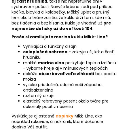
aj časť hrudníka
, takže nič neprefúkne ani v
sychravom počasí. Navyše krásne sedí pod prilbou
kočíka, bicykla či kolobežky. Mäkký úplet a pružný
lem okolo tváre zaistia, že kukla drží tam, kde má,
bez tlačenia a bez kĺzania. Kukla je vhodná už
pre
najmenšie detičky až do veľkosti 104
.
Prečo si zamilujete merino kuklu Mikk-Line?
Vynikajúci a funkčný dizajn
celoplošná ochrana
- zakryje uši, krk a časť
hrudníku
mäkká
merino vlna
poskytuje teplo a izoláciu
- výborne hreje aj v mínusových teploách
dokáže
absorbovať veľa vlhkosti
bez pocitu
mokra
vysoko priedušná, odolná voči zápachu,
antibakteriálna
roztomilý dizajn
elastický rebrovaný patent okolo tváre pre
dokonalý pocit z nosenia
Vyskúšajte aj ostatné
doplnky
Mikk-Line, ako
napríklad rukavice, či nákrčník, ktoré dokonale
doplnia Váš outfit.