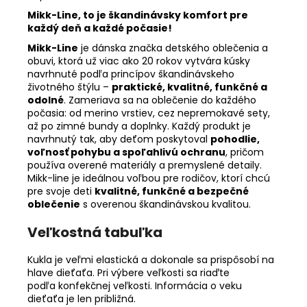
Mikk-Line, to je škandinávsky komfort pre
každý deň a každé počasie!
Mikk-Line
je dánska značka detského oblečenia a
obuvi, ktorá už viac ako 20 rokov vytvára kúsky
navrhnuté podľa princípov škandinávskeho
životného štýlu –
praktické, kvalitné, funkčné a
odolné
. Zameriava sa na oblečenie do každého
počasia: od merino vrstiev, cez nepremokavé sety,
až po zimné bundy a doplnky. Každý produkt je
navrhnutý tak, aby deťom poskytoval
pohodlie,
voľnosť pohybu a spoľahlivú ochranu
, pričom
používa overené materiály a premyslené detaily.
Mikk-line je ideálnou voľbou pre rodičov, ktorí chcú
pre svoje deti
kvalitné, funkčné a bezpečné
oblečenie
s overenou škandinávskou kvalitou.
Veľkostná tabuľka
Kukla je veľmi elastická a dokonale sa prispôsobí na
hlave dieťaťa. Pri výbere veľkosti sa riaďte
podľa
konfekčnej veľkosti. Informácia o veku
dieťaťa je len približná.