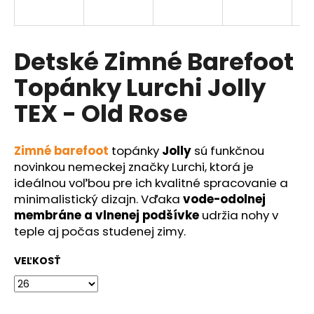
á
j
s
Detské Zimné Barefoot
ť
Topánky Lurchi Jolly
?
TEX - Old Rose
Zimné barefoot
topánky
Jolly
sú funkčnou
HĽADAŤ
novinkou nemeckej značky Lurchi, ktorá je
ideálnou voľbou pre ich kvalitné spracovanie a
minimalistický dizajn. Vďaka
vode-odolnej
membráne a vlnenej podšívke
udržia nohy v
O
teple aj počas studenej zimy.
d
p
VEĽKOSŤ
o
r
ú