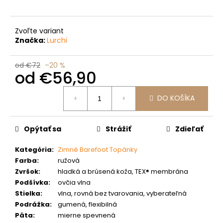
č
a
m
Zvoľte variant
e
Značka:
Lurchi
od €72
–20 %
od
€56,90
Jednotková
DO KOŠÍKA
cena:
Opýtať sa
Strážiť
Zdieľať
Kategória
:
Zimné Barefoot Topánky
Farba
:
ružová
Zvršok
:
hladká a brúsená koža, TEX® membrána
Podšívka
:
ovčia vlna
Stielka
:
vlna, rovná bez tvarovania, vyberateľná
Podrážka
:
gumená, flexibilná
Päta
:
mierne spevnená