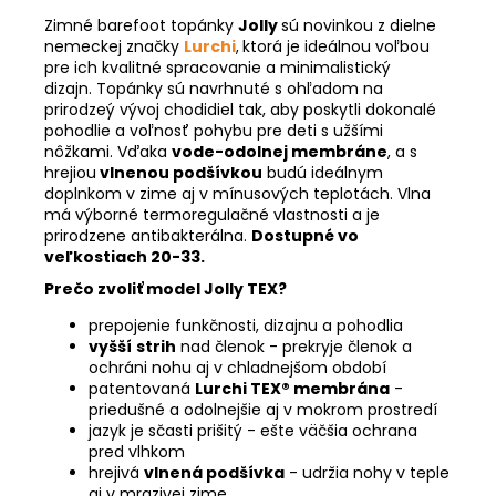
Zimné barefoot topánky
Jolly
sú novinkou z dielne
nemeckej značky
Lurchi
,
ktorá je ideálnou voľbou
pre ich kvalitné spracovanie a minimalistický
dizajn.
Topánky
sú navrhnuté s ohľadom na
prirodzeý vývoj chodidiel tak, aby poskytli dokonalé
pohodlie a voľnosť pohybu pre deti s užšími
nôžkami. Vďaka
vode-odolnej membráne
, a s
hrejiou
vlnenou podšívkou
budú ideálnym
doplnkom v zime aj v mínusových teplotách. Vlna
má výborné termoregulačné vlastnosti a je
prirodzene antibakterálna.
Dostupné vo
veľkostiach 20-33.
Prečo zvoliť model Jolly TEX?
prepojenie funkčnosti, dizajnu a pohodlia
vyšší
strih
nad členok - prekryje členok a
ochráni nohu aj v chladnejšom období
patentovaná
Lurchi TEX® membrána
-
priedušné a odolnejšie aj v mokrom prostredí
jazyk je sčasti prišitý - ešte väčšia ochrana
pred vlhkom
hrejivá
vlnená podšívka
- udržia nohy v teple
aj v mrazivej zime