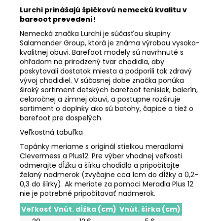
Lurchi prinášajú špičkovú nemeckú kvalitu v
bareoot prevedení!
Nemecká značka Lurchi je súčasťou skupiny
Salamander Group, ktorá je známa výrobou vysoko-
kvalitnej obuvi. Barefoot modely sú navrhnuté s
ohľadom na prirodzený tvar chodidla, aby
poskytovali dostatok miesta a podporili tak zdravý
vývoj chodidiel. V súčasnej dobe značka ponúka
široký sortiment detských barefoot tenisiek, balerín,
celoročnej a zimnej obuvi, a postupne rozširuje
sortiment o doplnky ako sú batohy, čapice a tiež o
barefoot pre dospelých.
Veľkostná tabuľka
Topánky meriame s originál stielkou meradlami
Clevermess a Plus12. Pre výber vhodnej veľkosti
odmerajte dĺžku a šírku chodidla a pripočítajte
želaný nadmerok (zvyčajne cca 1cm do dĺžky a 0,2-
0,3 do šírky). Ak meriate za pomoci Meradla Plus 12
nie je potrebné pripočítavať nadmerok.
Veľkosť
Vnút. dĺžka (cm)
Vnút. šírka (cm)