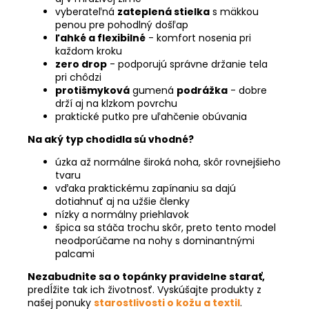
vyberateľná
zateplená stielka
s mäkkou
penou pre pohodlný došľap
ľahké a flexibilné
- komfort nosenia pri
každom kroku
zero drop
- podporujú správne držanie tela
pri chôdzi
protišmyková
gumená
podrážka
- dobre
drží aj na klzkom povrchu
praktické putko pre uľahčenie obúvania
Na aký typ chodidla sú vhodné?
úzka až normálne široká noha, skôr rovnejšieho
tvaru
vďaka praktickému zapínaniu sa dajú
dotiahnuť aj na užšie členky
nízky a normálny priehlavok
špica sa stáča trochu skôr, preto tento model
neodporúčame na nohy s dominantnými
palcami
Nezabudnite sa o topánky pravidelne starať,
predĺžite tak ich životnosť. Vyskúšajte produkty z
našej ponuky
starostlivosti o kožu a textil
.