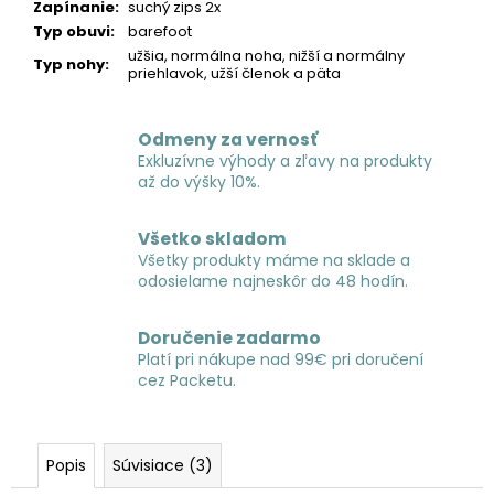
Zapínanie
:
suchý zips 2x
Typ obuvi
:
barefoot
užšia, normálna noha, nižší a normálny
Typ nohy
:
priehlavok, užší členok a päta
Odmeny za vernosť
Exkluzívne výhody a zľavy na produkty
až do výšky 10%.
Všetko skladom
Všetky produkty máme na sklade a
odosielame najneskôr do 48 hodín.
Doručenie zadarmo
Platí pri nákupe nad 99€ pri doručení
cez Packetu.
Popis
Súvisiace (3)