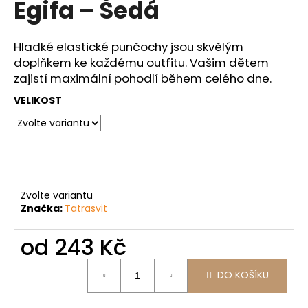
Egifa – Šedá
a
j
Hladké elastické punčochy jsou skvělým
í
doplňkem ke každému outfitu. Vašim dětem
t
zajistí maximální pohodlí během celého dne.
?
VELIKOST
HLEDAT
Zvolte variantu
Značka:
Tatrasvit
D
o
od
243 Kč
p
o
Měrná
DO KOŠÍKU
cena:
r
u