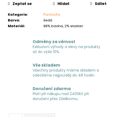
č
Zeptat se
Hlídat
Sdílet
u
j
Kategorie
:
Punčochy
e
Barva
:
šedá
m
Materiál
:
98% bavlna, 2% elastan
e
Odměny za věrnost
Exkluzivní výhody a slevy na produkty
až do výše 10%.
Vše skladem
Všechny produkty máme skladem a
odesíláme nejpozději do 48 hodin.
Doručení zdarma
Platí při nákupu nad 2400Kč při
doručení přes Zásilkovnu.