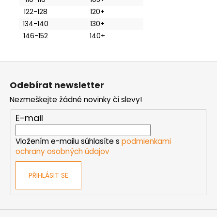
122-128
120+
134-140
130+
146-152
140+
Z
á
Odebírat newsletter
p
Nezmeškejte žádné novinky či slevy!
a
t
E-mail
í
Vložením e-mailu súhlasíte s
podmienkami
ochrany osobných údajov
PŘIHLÁSIT SE