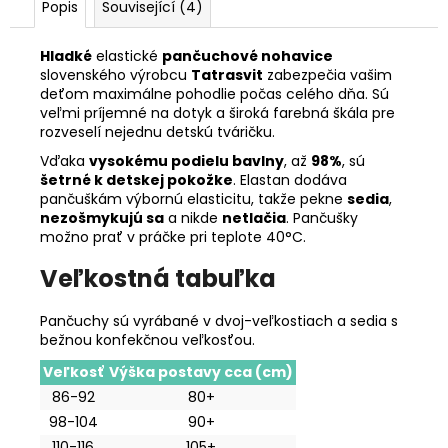
Popis
Související (4)
Hladké
elastické
pančuchové nohavice
slovenského výrobcu
Tatrasvit
zabezpečia vašim
deťom maximálne pohodlie počas celého dňa. Sú
veľmi príjemné na dotyk a široká farebná škála pre
rozveselí nejednu detskú tváričku.
Vďaka
vysokému podielu bavlny
, až
98%
, sú
šetrné k detskej pokožke
. Elastan dodáva
pančuškám výbornú elasticitu, takže pekne
sedia
,
nezošmykujú sa
a nikde
netlačia
. Pančušky
možno prať v práčke pri teplote 40°C.
Veľkostná tabuľka
Pančuchy sú vyrábané v dvoj-veľkostiach a sedia s
bežnou konfekčnou veľkosťou.
Veľkosť
Výška postavy cca (cm)
86-92
80+
98-104
90+
110-116
105+